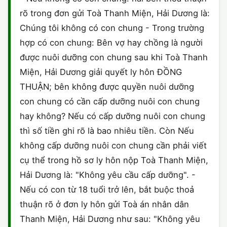
HÔN NHÂN VÀ GIA ĐÌNH
GIẤY PHÉP CON
rõ trong đơn gửi Toà Thanh Miện, Hải Dương là:
ĐĂNG KÝ XE
ĐẤT ĐAI
Chúng tôi không có con chung - Trong trường
LAO ĐỘNG
HÀNH CHÍNH
HÀNH CHÍNH
HÌNH SỰ
hợp có con chung: Bên vợ hay chồng là người
được nuôi dưỡng con chung sau khi Toà Thanh
SỞ HỮU TRÍ TUỆ
HÌNH SỰ
DOANH NGHIỆP
HỢP ĐỒNG
Miện, Hải Dương giải quyết ly hôn ĐỒNG
THUẾ - BẢO HIỂM
HÔN NHÂN - GIA ĐÌNH
THUẬN; bên không được quyền nuôi dưỡng
HỘ KINH DOANH
TỐ TỤNG
con chung có cần cấp dưỡng nuôi con chung
LAO ĐỘNG
SỞ HỮU TRÍ TUỆ
hay không? Nếu có cấp dưỡng nuôi con chung
KHÁC
thì số tiền ghi rõ là bao nhiêu tiền. Còn Nếu
SỞ HỮU TRÍ TUỆ
LÝ LỊCH TƯ PHÁP
không cấp dưỡng nuôi con chung cần phải viết
cụ thể trong hồ sơ ly hôn nộp Toà Thanh Miện,
THỪA KẾ - DI CHÚC
TRÍCH LỤC HỘ TỊCH
Hải Dương là: "Không yêu cầu cấp dưỡng". -
THUẾ VÀ KẾ TOÁN
Nếu có con từ 18 tuổi trở lên, bắt buộc thoả
CÔNG BỐ SẢN PHẨM
thuận rõ ở đơn ly hôn gửi Toà án nhân dân
GIẤY PHÉP LAO ĐỘNG
Thanh Miện, Hải Dương như sau: "Không yêu