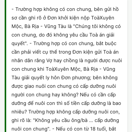
HÔN NHÂN VÀ GIA ĐÌNH
GIẤY PHÉP CON
ĐĂNG KÝ XE
- Trường hợp không có con chung, bên gửi hồ
ĐẤT ĐAI
sơ cần ghi rõ ở Đơn khởi kiện nộp ToàXuyên
LAO ĐỘNG
HÀNH CHÍNH
HÀNH CHÍNH
HÌNH SỰ
Mộc, Bà Rịa - Vũng Tàu là "Chúng tôi không có
SỞ HỮU TRÍ TUỆ
con chung, do đó không yêu cầu Toà án giải
HÌNH SỰ
DOANH NGHIỆP
HỢP ĐỒNG
quyết". - Trường hợp có con chung, bắt buộc
THUẾ - BẢO HIỂM
HÔN NHÂN - GIA ĐÌNH
cần phải viết cụ thể trong Đơn kiện gửi Toà án
HỘ KINH DOANH
TỐ TỤNG
nhân dân rằng Vợ hay chồng là người được nuôi
LAO ĐỘNG
SỞ HỮU TRÍ TUỆ
KHÁC
con chung khi ToàXuyên Mộc, Bà Rịa - Vũng
Tàu giải quyết ly hôn Đơn phương; bên không
SỞ HỮU TRÍ TUỆ
LÝ LỊCH TƯ PHÁP
được giao nuôi con chung có cấp dưỡng nuôi
THỪA KẾ - DI CHÚC
người con chung hay không? Nếu có cần cấp
TRÍCH LỤC HỘ TỊCH
dưỡng để nuôi con thì số tiền cấp dưỡng là bao
THUẾ VÀ KẾ TOÁN
CÔNG BỐ SẢN PHẨM
nhiêu? Trường hợp không cấp dưỡng nuôi con,
ghi rõ là: "Không yêu cầu ông/bà … cấp dưỡng
GIẤY PHÉP LAO ĐỘNG
nuôi con chung". - Nếu có con từ 18 tuổi, bắt