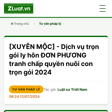
Trang chủ
Tư vấn pháp lý
GIỚI THIỆU
[XUYÊN MỘC] - Dịch vụ trọn
LUẬT SƯ
DÂN SỰ
gói ly hôn ĐƠN PHƯƠNG
tranh chấp quyền nuôi con
CHUYÊN VIÊN
DOANH NGHIỆP
DÂN SỰ
trọn gói 2024
TUYỂN DỤNG
ĐẤT ĐAI
DỊCH VỤ
SOẠN ĐƠN
Tác giả:
Luật sư Triết Nam
TƯ VẤN PHÁP LÝ
GIẤY PHÉP CON
DOANH NGHIỆP
DI CHÚC
LY HÔN
08:24 12/07/2024
HÌNH SỰ
ĐẤT ĐAI
VISA
DÂN SỰ