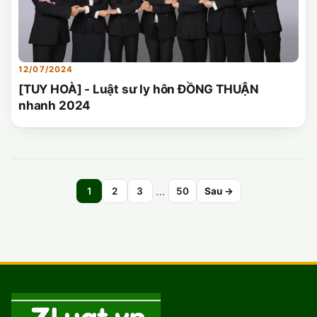
12/07/2024
[TUY HOÀ] - Luật sư ly hôn ĐỒNG THUẬN
nhanh 2024
…
1
2
3
50
Sau →