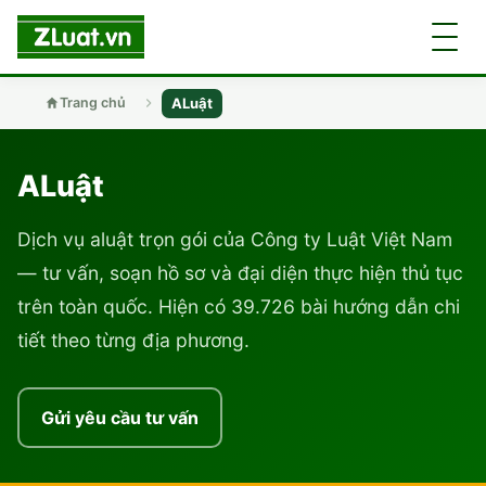
ALuật
Trang chủ
GIỚI THIỆU
ALuật
LUẬT SƯ
DÂN SỰ
Dịch vụ aluật trọn gói của Công ty Luật Việt Nam
— tư vấn, soạn hồ sơ và đại diện thực hiện thủ tục
CHUYÊN VIÊN
DOANH NGHIỆP
DÂN SỰ
trên toàn quốc. Hiện có 39.726 bài hướng dẫn chi
TUYỂN DỤNG
ĐẤT ĐAI
tiết theo từng địa phương.
DỊCH VỤ
SOẠN ĐƠN
GIẤY PHÉP CON
DOANH NGHIỆP
DI CHÚC
DÂN SỰ
Gửi yêu cầu tư vấn
HÌNH SỰ
ĐẤT ĐAI
VISA
ĐẤT ĐAI