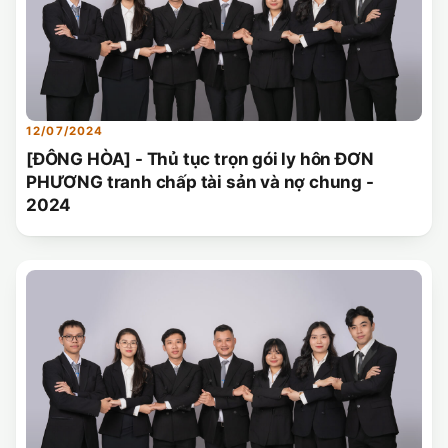
12/07/2024
[ĐÔNG HÒA] - Thủ tục trọn gói ly hôn ĐƠN
PHƯƠNG tranh chấp tài sản và nợ chung -
2024