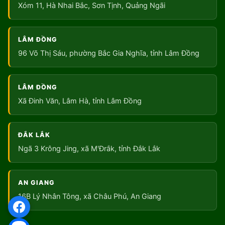
Xóm 11, Hà Nhai Bắc, Sơn Tịnh, Quảng Ngãi
LÂM ĐỒNG
96 Võ Thị Sáu, phường Bắc Gia Nghĩa, tỉnh Lâm Đồng
LÂM ĐỒNG
Xã Đinh Văn, Lâm Hà, tỉnh Lâm Đồng
ĐẮK LẮK
Ngã 3 Krông Jing, xã M'Đrắk, tỉnh Đắk Lắk
AN GIANG
16B Lý Nhân Tông, xã Châu Phú, An Giang