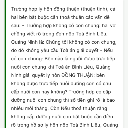
HÔN NHÂN VÀ GIA ĐÌNH
GIẤY PHÉP CON
ĐĂNG KÝ XE
Trường hợp ly hôn đồng thuận (thuận tình), cả
ĐẤT ĐAI
hai bên bắt buộc cần thoả thuận các vấn đề
LAO ĐỘNG
HÀNH CHÍNH
HÀNH CHÍNH
HÌNH SỰ
sau: - Trường hợp không có con chung: hai vợ
SỞ HỮU TRÍ TUỆ
chồng viết rõ trong đơn nộp Toà Bình Liêu,
HÌNH SỰ
DOANH NGHIỆP
HỢP ĐỒNG
Quảng Ninh là: Chúng tôi không có con chung,
THUẾ - BẢO HIỂM
HÔN NHÂN - GIA ĐÌNH
do đó không yêu cầu Toà án giải quyết - Nếu
HỘ KINH DOANH
TỐ TỤNG
có con chung: Bên nào là người được trực tiếp
LAO ĐỘNG
SỞ HỮU TRÍ TUỆ
KHÁC
nuôi con chung khi Toà án Bình Liêu, Quảng
Ninh giải quyết ly hôn ĐỒNG THUẬN; bên
SỞ HỮU TRÍ TUỆ
LÝ LỊCH TƯ PHÁP
không được trực tiếp nuôi dưỡng con có chu
THỪA KẾ - DI CHÚC
cấp nuôi con hay không? Trường hợp có cấp
TRÍCH LỤC HỘ TỊCH
dưỡng nuôi con chung thì số tiền ghi rõ là bao
THUẾ VÀ KẾ TOÁN
CÔNG BỐ SẢN PHẨM
nhiêu mỗi tháng. Còn Nếu thoả thuận rằng
không cấp dưỡng nuôi con bắt buộc cần điền
GIẤY PHÉP LAO ĐỘNG
rõ trong hồ sơ ly hôn nộp Toà Bình Liêu, Quảng