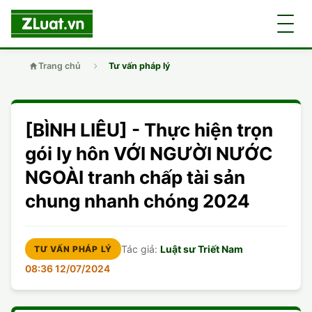
Trang chủ
Tư vấn pháp lý
GIỚI THIỆU
[BÌNH LIÊU] - Thực hiện trọn
LUẬT SƯ
DÂN SỰ
gói ly hôn VỚI NGƯỜI NƯỚC
NGOÀI tranh chấp tài sản
CHUYÊN VIÊN
DOANH NGHIỆP
DÂN SỰ
chung nhanh chóng 2024
TUYỂN DỤNG
ĐẤT ĐAI
DỊCH VỤ
SOẠN ĐƠN
Tác giả:
Luật sư Triết Nam
TƯ VẤN PHÁP LÝ
GIẤY PHÉP CON
DOANH NGHIỆP
DI CHÚC
LY HÔN
08:36 12/07/2024
HÌNH SỰ
ĐẤT ĐAI
VISA
DÂN SỰ