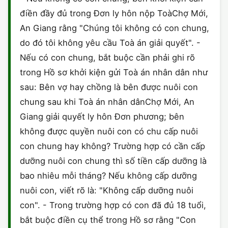
HÔN NHÂN VÀ GIA ĐÌNH
GIẤY PHÉP CON
điền đầy đủ trong Đơn ly hôn nộp ToàChợ Mới,
ĐĂNG KÝ XE
ĐẤT ĐAI
An Giang rằng "Chúng tôi không có con chung,
LAO ĐỘNG
HÀNH CHÍNH
HÀNH CHÍNH
HÌNH SỰ
do đó tôi không yêu cầu Toà án giải quyết". -
Nếu có con chung, bắt buộc cần phải ghi rõ
SỞ HỮU TRÍ TUỆ
HÌNH SỰ
DOANH NGHIỆP
HỢP ĐỒNG
trong Hồ sơ khởi kiện gửi Toà án nhân dân như
THUẾ - BẢO HIỂM
HÔN NHÂN - GIA ĐÌNH
sau: Bên vợ hay chồng là bên được nuôi con
HỘ KINH DOANH
TỐ TỤNG
chung sau khi Toà án nhân dânChợ Mới, An
LAO ĐỘNG
SỞ HỮU TRÍ TUỆ
Giang giải quyết ly hôn Đơn phương; bên
KHÁC
không được quyền nuôi con có chu cấp nuôi
SỞ HỮU TRÍ TUỆ
LÝ LỊCH TƯ PHÁP
con chung hay không? Trường hợp có cần cấp
dưỡng nuôi con chung thì số tiền cấp dưỡng là
THỪA KẾ - DI CHÚC
TRÍCH LỤC HỘ TỊCH
bao nhiêu mỗi tháng? Nếu không cấp dưỡng
THUẾ VÀ KẾ TOÁN
nuôi con, viết rõ là: "Không cấp dưỡng nuôi
CÔNG BỐ SẢN PHẨM
con". - Trong trường hợp có con đã đủ 18 tuổi,
GIẤY PHÉP LAO ĐỘNG
bắt buộc điền cụ thể trong Hồ sơ rằng "Con