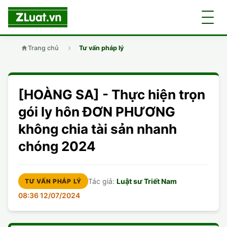
Trang chủ
Tư vấn pháp lý
GIỚI THIỆU
[HOÀNG SA] - Thực hiện trọn
LUẬT SƯ
DÂN SỰ
gói ly hôn ĐƠN PHƯƠNG
không chia tài sản nhanh
CHUYÊN VIÊN
DOANH NGHIỆP
DÂN SỰ
chóng 2024
TUYỂN DỤNG
ĐẤT ĐAI
DỊCH VỤ
SOẠN ĐƠN
Tác giả:
Luật sư Triết Nam
TƯ VẤN PHÁP LÝ
GIẤY PHÉP CON
DOANH NGHIỆP
DI CHÚC
LY HÔN
08:36 12/07/2024
HÌNH SỰ
ĐẤT ĐAI
VISA
DÂN SỰ