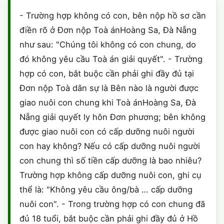
HÔN NHÂN VÀ GIA ĐÌNH
GIẤY PHÉP CON
ĐĂNG KÝ XE
- Trường hợp không có con, bên nộp hồ sơ cần
ĐẤT ĐAI
điền rõ ở Đơn nộp Toà ánHoàng Sa, Đà Nẵng
LAO ĐỘNG
HÀNH CHÍNH
HÀNH CHÍNH
HÌNH SỰ
như sau: "Chúng tôi không có con chung, do
SỞ HỮU TRÍ TUỆ
đó không yêu cầu Toà án giải quyết". - Trường
HÌNH SỰ
DOANH NGHIỆP
HỢP ĐỒNG
hợp có con, bắt buộc cần phải ghi đầy đủ tại
THUẾ - BẢO HIỂM
HÔN NHÂN - GIA ĐÌNH
Đơn nộp Toà dân sự là Bên nào là người được
HỘ KINH DOANH
TỐ TỤNG
giao nuôi con chung khi Toà ánHoàng Sa, Đà
LAO ĐỘNG
SỞ HỮU TRÍ TUỆ
KHÁC
Nẵng giải quyết ly hôn Đơn phương; bên không
được giao nuôi con có cấp dưỡng nuôi người
SỞ HỮU TRÍ TUỆ
LÝ LỊCH TƯ PHÁP
con hay không? Nếu có cấp dưỡng nuôi người
THỪA KẾ - DI CHÚC
con chung thì số tiền cấp dưỡng là bao nhiêu?
TRÍCH LỤC HỘ TỊCH
Trường hợp không cấp dưỡng nuôi con, ghi cụ
THUẾ VÀ KẾ TOÁN
CÔNG BỐ SẢN PHẨM
thể là: "Không yêu cầu ông/bà … cấp dưỡng
nuôi con". - Trong trường hợp có con chung đã
GIẤY PHÉP LAO ĐỘNG
đủ 18 tuổi, bắt buộc cần phải ghi đầy đủ ở Hồ