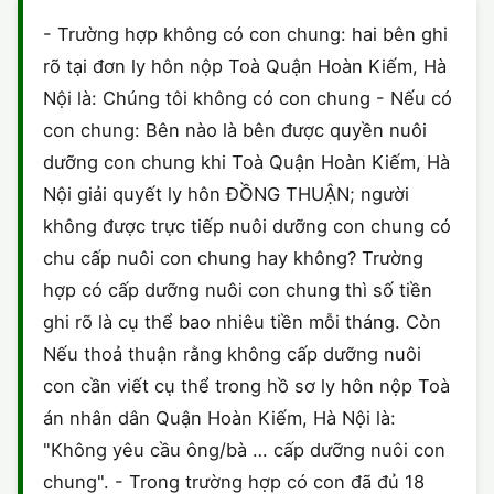
HÔN NHÂN VÀ GIA ĐÌNH
GIẤY PHÉP CON
ĐĂNG KÝ XE
- Trường hợp không có con chung: hai bên ghi
ĐẤT ĐAI
rõ tại đơn ly hôn nộp Toà Quận Hoàn Kiếm, Hà
LAO ĐỘNG
HÀNH CHÍNH
HÀNH CHÍNH
HÌNH SỰ
Nội là: Chúng tôi không có con chung - Nếu có
SỞ HỮU TRÍ TUỆ
con chung: Bên nào là bên được quyền nuôi
HÌNH SỰ
DOANH NGHIỆP
HỢP ĐỒNG
dưỡng con chung khi Toà Quận Hoàn Kiếm, Hà
THUẾ - BẢO HIỂM
HÔN NHÂN - GIA ĐÌNH
Nội giải quyết ly hôn ĐỒNG THUẬN; người
HỘ KINH DOANH
TỐ TỤNG
không được trực tiếp nuôi dưỡng con chung có
LAO ĐỘNG
SỞ HỮU TRÍ TUỆ
KHÁC
chu cấp nuôi con chung hay không? Trường
hợp có cấp dưỡng nuôi con chung thì số tiền
SỞ HỮU TRÍ TUỆ
LÝ LỊCH TƯ PHÁP
ghi rõ là cụ thể bao nhiêu tiền mỗi tháng. Còn
THỪA KẾ - DI CHÚC
Nếu thoả thuận rằng không cấp dưỡng nuôi
TRÍCH LỤC HỘ TỊCH
con cần viết cụ thể trong hồ sơ ly hôn nộp Toà
THUẾ VÀ KẾ TOÁN
CÔNG BỐ SẢN PHẨM
án nhân dân Quận Hoàn Kiếm, Hà Nội là:
"Không yêu cầu ông/bà … cấp dưỡng nuôi con
GIẤY PHÉP LAO ĐỘNG
chung". - Trong trường hợp có con đã đủ 18