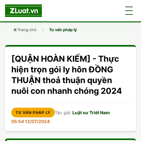
Trang chủ
Tư vấn pháp lý
GIỚI THIỆU
[QUẬN HOÀN KIẾM] - Thực
LUẬT SƯ
DÂN SỰ
hiện trọn gói ly hôn ĐỒNG
THUẬN thoả thuận quyền
CHUYÊN VIÊN
DOANH NGHIỆP
DÂN SỰ
nuôi con nhanh chóng 2024
TUYỂN DỤNG
ĐẤT ĐAI
DỊCH VỤ
SOẠN ĐƠN
Tác giả:
Luật sư Triết Nam
TƯ VẤN PHÁP LÝ
GIẤY PHÉP CON
DOANH NGHIỆP
DI CHÚC
LY HÔN
05:54 12/07/2024
HÌNH SỰ
ĐẤT ĐAI
VISA
DÂN SỰ