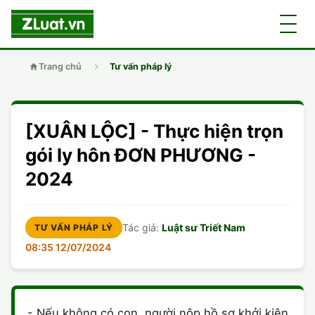
Trang chủ
Tư vấn pháp lý
GIỚI THIỆU
[XUÂN LỘC] - Thực hiện trọn
LUẬT SƯ
DÂN SỰ
gói ly hôn ĐƠN PHƯƠNG -
2024
CHUYÊN VIÊN
DOANH NGHIỆP
DÂN SỰ
TUYỂN DỤNG
ĐẤT ĐAI
DỊCH VỤ
SOẠN ĐƠN
Tác giả:
Luật sư Triết Nam
TƯ VẤN PHÁP LÝ
08:35 12/07/2024
GIẤY PHÉP CON
DOANH NGHIỆP
DI CHÚC
LY HÔN
HÌNH SỰ
ĐẤT ĐAI
VISA
DÂN SỰ
- Nếu không có con, người nộp hồ sơ khởi kiện