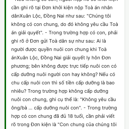
HÔN NHÂN VÀ GIA ĐÌNH
GIẤY PHÉP CON
cần ghi rõ tại Đơn khởi kiện nộp Toà án nhân
ĐĂNG KÝ XE
ĐẤT ĐAI
dânXuân Lộc, Đồng Nai như sau: "Chúng tôi
LAO ĐỘNG
HÀNH CHÍNH
HÀNH CHÍNH
HÌNH SỰ
không có con chung, do đó không yêu cầu Toà
án giải quyết". - Trong trường hợp có con, phải
SỞ HỮU TRÍ TUỆ
HÌNH SỰ
DOANH NGHIỆP
HỢP ĐỒNG
ghi rõ ở Đơn gửi Toà dân sự như sau: Ai là
THUẾ - BẢO HIỂM
HÔN NHÂN - GIA ĐÌNH
người được quyền nuôi con chung khi Toà
HỘ KINH DOANH
TỐ TỤNG
ánXuân Lộc, Đồng Nai giải quyết ly hôn Đơn
LAO ĐỘNG
SỞ HỮU TRÍ TUỆ
phương; bên không được trực tiếp nuôi con có
KHÁC
cấp dưỡng nuôi người con hay không? Nếu có
SỞ HỮU TRÍ TUỆ
LÝ LỊCH TƯ PHÁP
chu cấp nuôi con thì số tiền cấp dưỡng là bao
nhiêu? Trong trường hợp không cấp dưỡng
THỪA KẾ - DI CHÚC
TRÍCH LỤC HỘ TỊCH
nuôi con chung, ghi cụ thể là: "Không yêu cầu
THUẾ VÀ KẾ TOÁN
ông/bà … cấp dưỡng nuôi con". - Trong trường
CÔNG BỐ SẢN PHẨM
hợp có con chung đã đủ 18 tuổi, cần phải viết
GIẤY PHÉP LAO ĐỘNG
rõ trong Đơn kiện là "Con chung của chúng tôi