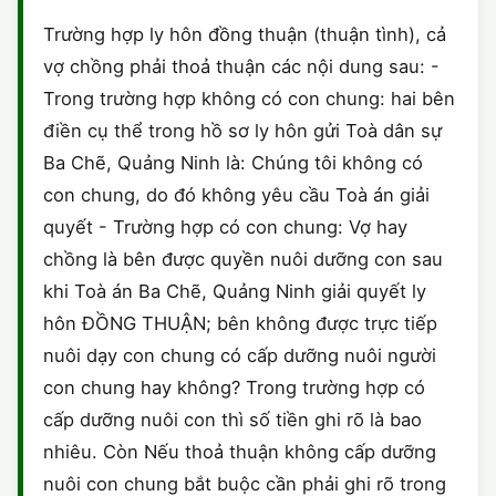
HÔN NHÂN VÀ GIA ĐÌNH
GIẤY PHÉP CON
ĐĂNG KÝ XE
Trường hợp ly hôn đồng thuận (thuận tình), cả
ĐẤT ĐAI
vợ chồng phải thoả thuận các nội dung sau: -
LAO ĐỘNG
HÀNH CHÍNH
HÀNH CHÍNH
HÌNH SỰ
Trong trường hợp không có con chung: hai bên
SỞ HỮU TRÍ TUỆ
điền cụ thể trong hồ sơ ly hôn gửi Toà dân sự
HÌNH SỰ
DOANH NGHIỆP
HỢP ĐỒNG
Ba Chẽ, Quảng Ninh là: Chúng tôi không có
THUẾ - BẢO HIỂM
HÔN NHÂN - GIA ĐÌNH
con chung, do đó không yêu cầu Toà án giải
HỘ KINH DOANH
TỐ TỤNG
quyết - Trường hợp có con chung: Vợ hay
LAO ĐỘNG
SỞ HỮU TRÍ TUỆ
KHÁC
chồng là bên được quyền nuôi dưỡng con sau
khi Toà án Ba Chẽ, Quảng Ninh giải quyết ly
SỞ HỮU TRÍ TUỆ
LÝ LỊCH TƯ PHÁP
hôn ĐỒNG THUẬN; bên không được trực tiếp
THỪA KẾ - DI CHÚC
nuôi dạy con chung có cấp dưỡng nuôi người
TRÍCH LỤC HỘ TỊCH
con chung hay không? Trong trường hợp có
THUẾ VÀ KẾ TOÁN
CÔNG BỐ SẢN PHẨM
cấp dưỡng nuôi con thì số tiền ghi rõ là bao
nhiêu. Còn Nếu thoả thuận không cấp dưỡng
GIẤY PHÉP LAO ĐỘNG
nuôi con chung bắt buộc cần phải ghi rõ trong