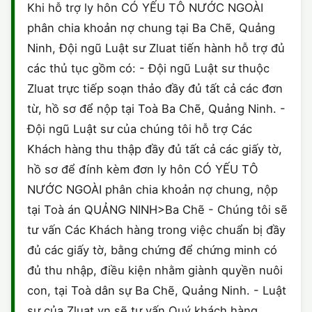
Khi hỗ trợ ly hôn CÓ YẾU TÔ NƯỚC NGOÀI
phân chia khoản nợ chung tại Ba Chẽ, Quảng
Ninh, Đội ngũ Luật sư Zluat tiến hành hỗ trợ đủ
các thủ tục gồm có: - Đội ngũ Luật sư thuộc
Zluat trực tiếp soạn thảo đầy đủ tất cả các đơn
từ, hồ sơ để nộp tại Toà Ba Chẽ, Quảng Ninh. -
Đội ngũ Luật sư của chúng tôi hỗ trợ Các
Khách hàng thu thập đầy đủ tất cả các giấy tờ,
hồ sơ để đính kèm đơn ly hôn CÓ YẾU TÔ
NƯỚC NGOÀI phân chia khoản nợ chung, nộp
tại Toà án QUẢNG NINH>Ba Chẽ - Chúng tôi sẽ
tư vấn Các Khách hàng trong việc chuẩn bị đầy
đủ các giấy tờ, bằng chứng để chứng minh có
đủ thu nhập, điều kiện nhằm giành quyền nuôi
con, tại Toà dân sự Ba Chẽ, Quảng Ninh. - Luật
sư của Zluat.vn sẽ tư vấn Quý khách hàng