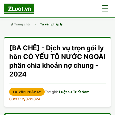
Trang chủ
Tư vấn pháp lý
GIỚI THIỆU
[BA CHẼ] - Dịch vụ trọn gói ly
LUẬT SƯ
DÂN SỰ
hôn CÓ YẾU TÔ NƯỚC NGOÀI
phân chia khoản nợ chung -
CHUYÊN VIÊN
DOANH NGHIỆP
DÂN SỰ
2024
TUYỂN DỤNG
ĐẤT ĐAI
DỊCH VỤ
SOẠN ĐƠN
Tác giả:
Luật sư Triết Nam
TƯ VẤN PHÁP LÝ
GIẤY PHÉP CON
DOANH NGHIỆP
DI CHÚC
LY HÔN
08:37 12/07/2024
HÌNH SỰ
ĐẤT ĐAI
VISA
DÂN SỰ