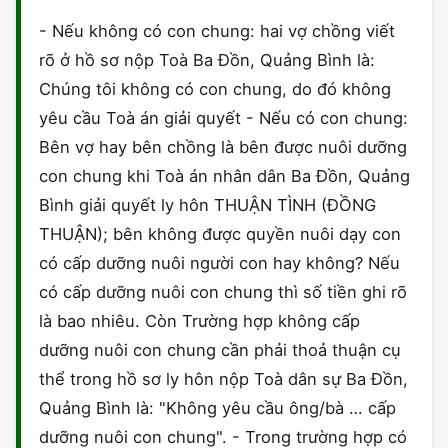
HÔN NHÂN VÀ GIA ĐÌNH
GIẤY PHÉP CON
ĐĂNG KÝ XE
- Nếu không có con chung: hai vợ chồng viết
HÌNH SỰ
rõ ở hồ sơ nộp Toà Ba Đồn, Quảng Bình là:
LAO ĐỘNG
HÀNH CHÍNH
HÀNH CHÍNH
HÔN NHÂN GIA ĐÌNH
Chúng tôi không có con chung, do đó không
SỞ HỮU TRÍ TUỆ
yêu cầu Toà án giải quyết - Nếu có con chung:
HÌNH SỰ
DOANH NGHIỆP
MẪU HỢP ĐỒNG
Bên vợ hay bên chồng là bên được nuôi dưỡng
THUẾ - BẢO HIỂM
HÔN NHÂN - GIA ĐÌNH
con chung khi Toà án nhân dân Ba Đồn, Quảng
HỘ KINH DOANH
MẪU KHÁC
Bình giải quyết ly hôn THUẬN TÌNH (ĐỒNG
LAO ĐỘNG
SỞ HỮU TRÍ TUỆ
VĂN BẢN TỐ TỤNG
THUẬN); bên không được quyền nuôi dạy con
có cấp dưỡng nuôi người con hay không? Nếu
SỞ HỮU TRÍ TUỆ
LÝ LỊCH TƯ PHÁP
có cấp dưỡng nuôi con chung thì số tiền ghi rõ
THỪA KẾ - DI CHÚC
là bao nhiêu. Còn Trường hợp không cấp
TRÍCH LỤC HỘ TỊCH
dưỡng nuôi con chung cần phải thoả thuận cụ
THUẾ VÀ KẾ TOÁN
CÔNG BỐ SẢN PHẨM
thể trong hồ sơ ly hôn nộp Toà dân sự Ba Đồn,
Quảng Bình là: "Không yêu cầu ông/bà … cấp
GIẤY PHÉP LAO ĐỘNG
dưỡng nuôi con chung". - Trong trường hợp có