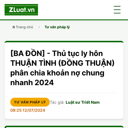
Trang chủ
Tư vấn pháp lý
GIỚI THIỆU
[BA ĐỒN] - Thủ tục ly hôn
LUẬT SƯ
DÂN SỰ
THUẬN TÌNH (ĐỒNG THUẬN)
phân chia khoản nợ chung
CHUYÊN VIÊN
DOANH NGHIỆP
DÂN SỰ
nhanh 2024
TUYỂN DỤNG
ĐẤT ĐAI
DỊCH VỤ
SOẠN ĐƠN
Tác giả:
Luật sư Triết Nam
TƯ VẤN PHÁP LÝ
GIẤY PHÉP CON
DOANH NGHIỆP
DI CHÚC
DÂN SỰ
08:25 12/07/2024
HÌNH SỰ
ĐẤT ĐAI
VISA
ĐẤT ĐAI