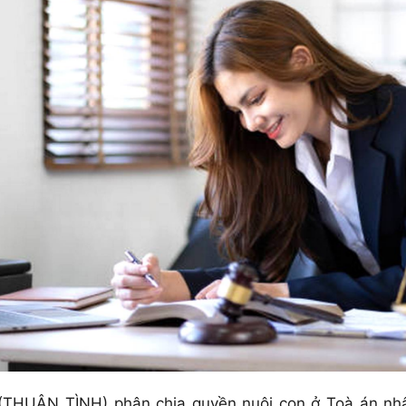
THUẬN TÌNH) phân chia quyền nuôi con ở Toà án nhâ