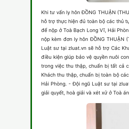
Khi tư vấn ly hôn ĐỒNG THUẬN (THUẬN
hỗ trợ thực hiện đủ toàn bộ các thủ t
để nộp ở Toà Bạch Long Vĩ, Hải Phòng
nộp kèm đơn ly hôn ĐỒNG THUẬN (T
Luật sư tại zluat.vn sẽ hỗ trợ Các 
điều kiện giúp bảo vệ quyền nuôi con
trong việc thu thập, chuẩn bị tất cả
Khách thu thập, chuẩn bị toàn bộ cá
Hải Phòng. - Đội ngũ Luật sư tại zlu
giải quyết, hoà giải và xét xử ở Toà 