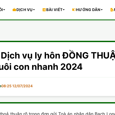
ÔI
DỊCH VỤ
BÀI VIẾT
HƯỚNG DẪN
 Dịch vụ ly hôn ĐỒNG THU
uôi con nhanh 2024
m
08:25 12/07/2024
thoả thuận rõ trong đơn gửi Toà án nhân dân Bạch Long