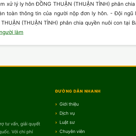
hiệm xử lý ly hôn ĐỒNG THUẬN (THUẬN TÌNH) phân chia 
àn toàn thông tin của người nộp đơn ly hôn. - Đội ngũ
 THUẬN (THUẬN TÌNH) phân chia quyền nuôi con tại Bạc
 người làm
ĐƯỜNG DẪN NHANH
Giới thiệu
Dịch vụ
Luật sư
rợ tư vấn, giải quyết
Chuyên viên
quốc. Với chi phí