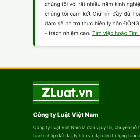
chúng tôi với rất nhiều năm kinh ng
chúng tôi cam kết Giữ kín đầy đủ ho
đảm sẽ hỗ trợ thực hiện ly hôn ĐỒNG
- trách nhiệm cao.
Tìm việc hoặc Tìm
Công ty Luật Việt Nam
Công ty Luật Việt Nam là đơn vị uy tín, chuyên hỗ t
tranh chấp đất đai, ly hôn và đại diện tố tụng toàn 