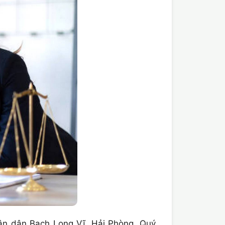
n dân Bạch Long Vĩ, Hải Phòng, Quý