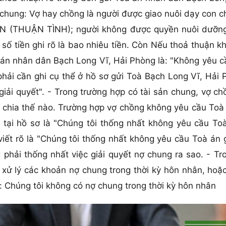
chung: Vợ hay chồng là người được giao nuôi dạy con c
N (THUẬN TÌNH); người không được quyền nuôi dưỡng
số tiền ghi rõ là bao nhiêu tiền. Còn Nếu thoả thuận 
à án nhân dân Bạch Long Vĩ, Hải Phòng là: "Không yêu 
 phải cần ghi cụ thể ở hồ sơ gửi Toà Bạch Long Vĩ, Hải
iải quyết". - Trong trường hợp có tài sản chung, vợ ch
c chia thế nào. Trường hợp vợ chồng không yêu cầu To
 tại hồ sơ là "Chúng tôi thống nhất không yêu cầu Toà
viết rõ là "Chúng tôi thống nhất không yêu cầu Toà án 
 phải thống nhất việc giải quyết nợ chung ra sao. - T
xử lý các khoản nợ chung trong thời kỳ hôn nhân, hoặ
là: Chúng tôi không có nợ chung trong thời kỳ hôn nhân