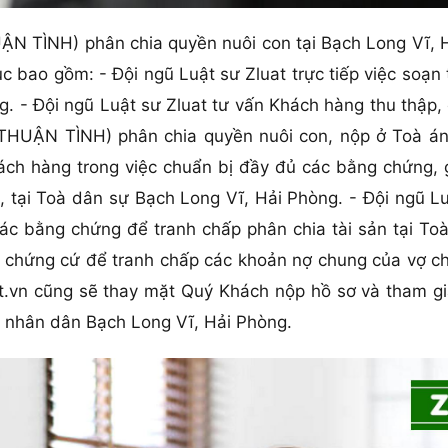
 TÌNH) phân chia quyền nuôi con tại Bạch Long Vĩ, Hả
ục bao gồm: - Đội ngũ Luật sư Zluat trực tiếp việc soạn
. - Đội ngũ Luật sư Zluat tư vấn Khách hàng thu thập, 
HUẬN TÌNH) phân chia quyền nuôi con, nộp ở Toà á
Khách hàng trong việc chuẩn bị đầy đủ các bằng chứng,
, tại Toà dân sự Bạch Long Vĩ, Hải Phòng. - Đội ngũ Lu
 các bằng chứng để tranh chấp phân chia tài sản tại T
c chứng cứ để tranh chấp các khoản nợ chung của vợ c
at.vn cũng sẽ thay mặt Quý Khách nộp hồ sơ và tham gi
án nhân dân Bạch Long Vĩ, Hải Phòng.