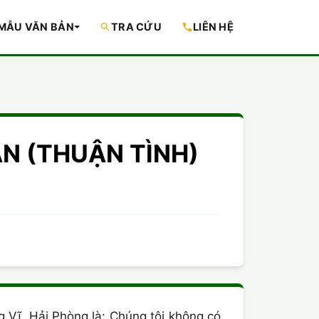
MẪU VĂN BẢN
TRA CỨU
LIÊN HỆ
ẬN (THUẬN TÌNH)
 Vĩ, Hải Phòng là: Chúng tôi không có