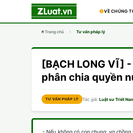
VỀ CHÚNG T
Trang chủ
Tư vấn pháp lý
[BẠCH LONG VĨ] -
phân chia quyền n
Tác giả:
Luật sư Triết Na
TƯ VẤN PHÁP LÝ
- Nếu không có con chung: vợ chồng 