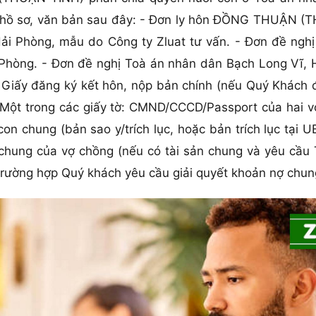
c hồ sơ, văn bản sau đây: - Đơn ly hôn ĐỒNG THUẬN (
ải Phòng, mẫu do Công ty Zluat tư vấn. - Đơn đề nghị 
Phòng. - Đơn đề nghị Toà án nhân dân Bạch Long Vĩ, 
 - Giấy đăng ký kết hôn, nộp bản chính (nếu Quý Khách 
- Một trong các giấy tờ: CMND/CCCD/Passport của hai v
con chung (bản sao y/trích lục, hoặc bản trích lục tạ
 chung của vợ chồng (nếu có tài sản chung và yêu cầu 
 trường hợp Quý khách yêu cầu giải quyết khoản nợ chun