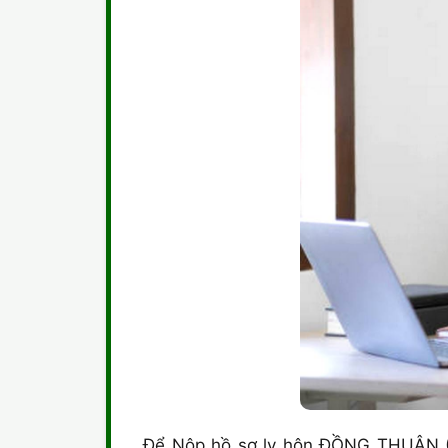
Để Nộp hồ sơ ly hôn ĐỒNG THUẬN (