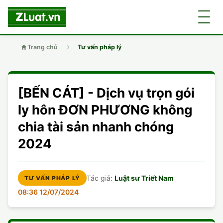
Trang chủ
Tư vấn pháp lý
GIỚI THIỆU
[BẾN CÁT] - Dịch vụ trọn gói
LUẬT SƯ
DÂN SỰ
ly hôn ĐƠN PHƯƠNG không
chia tài sản nhanh chóng
CHUYÊN VIÊN
DOANH NGHIỆP
DÂN SỰ
2024
TUYỂN DỤNG
ĐẤT ĐAI
DỊCH VỤ
SOẠN ĐƠN
Tác giả:
Luật sư Triết Nam
TƯ VẤN PHÁP LÝ
GIẤY PHÉP CON
DOANH NGHIỆP
DI CHÚC
LY HÔN
08:36 12/07/2024
HÌNH SỰ
ĐẤT ĐAI
VISA
DÂN SỰ