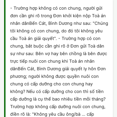
HÔN NHÂN VÀ GIA ĐÌNH
GIẤY PHÉP CON
ĐĂNG KÝ XE
- Trường hợp không có con chung, người gửi
ĐẤT ĐAI
đơn cần ghi rõ trong Đơn khởi kiện nộp Toà án
LAO ĐỘNG
HÀNH CHÍNH
HÀNH CHÍNH
HÌNH SỰ
nhân dânBến Cát, Bình Dương như sau: "Chúng
SỞ HỮU TRÍ TUỆ
tôi không có con chung, do đó tôi không yêu
HÌNH SỰ
DOANH NGHIỆP
HỢP ĐỒNG
cầu Toà án giải quyết". - Trường hợp có con
THUẾ - BẢO HIỂM
HÔN NHÂN - GIA ĐÌNH
chung, bắt buộc cần ghi rõ ở Đơn gửi Toà dân
HỘ KINH DOANH
TỐ TỤNG
sự như sau: Bên vợ hay bên chồng là bên được
LAO ĐỘNG
SỞ HỮU TRÍ TUỆ
KHÁC
trực tiếp nuôi con chung khi Toà án nhân
dânBến Cát, Bình Dương giải quyết ly hôn Đơn
SỞ HỮU TRÍ TUỆ
LÝ LỊCH TƯ PHÁP
phương; người không được quyền nuôi con
THỪA KẾ - DI CHÚC
chung có cấp dưỡng cho con chung hay
TRÍCH LỤC HỘ TỊCH
không? Nếu có cấp dưỡng cho con thì số tiền
THUẾ VÀ KẾ TOÁN
CÔNG BỐ SẢN PHẨM
cấp dưỡng là cụ thể bao nhiêu tiền mỗi tháng?
Trường hợp không cấp dưỡng nuôi con chung,
GIẤY PHÉP LAO ĐỘNG
điền rõ là: "Không yêu cầu ông/bà … cấp