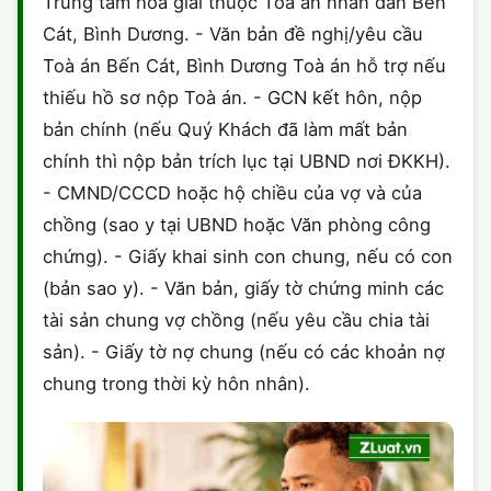
Trung tâm hoà giải thuộc Toà án nhân dân Bến
Cát, Bình Dương. - Văn bản đề nghị/yêu cầu
Toà án Bến Cát, Bình Dương Toà án hỗ trợ nếu
thiếu hồ sơ nộp Toà án. - GCN kết hôn, nộp
bản chính (nếu Quý Khách đã làm mất bản
chính thì nộp bản trích lục tại UBND nơi ĐKKH).
- CMND/CCCD hoặc hộ chiều của vợ và của
chồng (sao y tại UBND hoặc Văn phòng công
chứng). - Giấy khai sinh con chung, nếu có con
(bản sao y). - Văn bản, giấy tờ chứng minh các
tài sản chung vợ chồng (nếu yêu cầu chia tài
sản). - Giấy tờ nợ chung (nếu có các khoản nợ
chung trong thời kỳ hôn nhân).