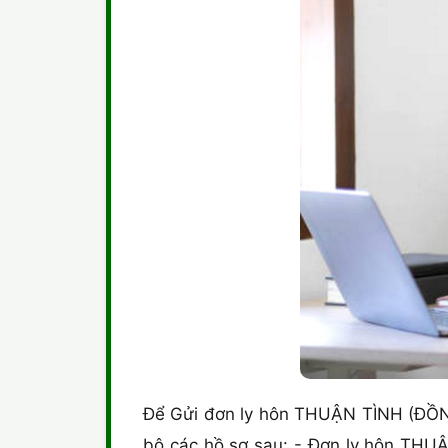
Để Gửi đơn ly hôn THUẬN TÌNH (ĐỒNG
bộ các hồ sơ sau: - Đơn ly hôn THU