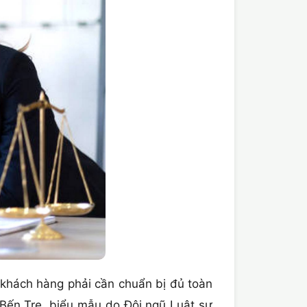
hách hàng phải cần chuẩn bị đủ toàn
ến Tre, biểu mẫu do Đội ngũ Luật sư