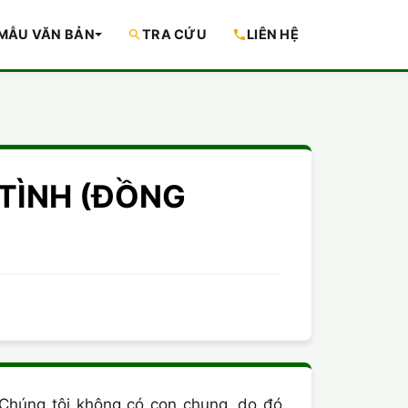
MẪU VĂN BẢN
TRA CỨU
LIÊN HỆ
N TÌNH (ĐỒNG
 Chúng tôi không có con chung, do đó