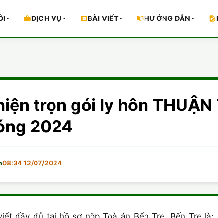
ÔI
DỊCH VỤ
BÀI VIẾT
HƯỚNG DẪN
hiện trọn gói ly hôn THUẬ
óng 2024
m
08:34 12/07/2024
iết đầy đủ tại hồ sơ nộp Toà án Bến Tre, Bến Tre là: