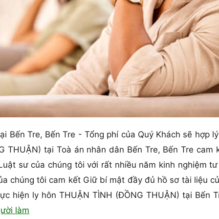
 tại Bến Tre, Bến Tre - Tổng phí của Quý Khách sẽ hợp lý
THUẬN) tại Toà án nhân dân Bến Tre, Bến Tre cam kết
ũ Luật sư của chúng tôi với rất nhiều năm kinh nghiệm 
 chúng tôi cam kết Giữ bí mật đầy đủ hồ sơ tài liệu củ
ực hiện ly hôn THUẬN TÌNH (ĐỒNG THUẬN) tại Bến Tre,
gười làm