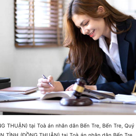
 THUẬN) tại Toà án nhân dân Bến Tre, Bến Tre, Quý k
ẬN TÌNH (ĐỒNG THUẬN) tại Toà án nhân dân Bến Tre, B