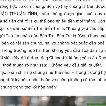
rường hợp có con chung: Bên vợ hay chồng là bên được 
HUẬN (THUẬN TÌNH); bên không được giao nuôi dạy c
 số tiền ghi rõ là cụ thể bao nhiêu tiền mỗi tháng. C
ộp Toà dân sự Bến Tre, Bến Tre là: "Không yêu cầu cấp 
 gửi Toà án nhân dân Bến Tre, Bến Tre là "Con chung củ
 bên có tài sản chung, hai vợ chồng bắt buộc cần phải 
. Trong trường hợp hai bên không yêu cầu Toà dân sự B
ải viết đầy đủ ở đơn rằng Chúng tôi không yêu cầu Quý
 thoả thuận rõ như sau: "Không yêu cầu giải quyết". -
việc phân chia nợ chung như thế nào. - Trong trường 
rong thời kỳ hôn nhân, hoặc vợ chồng không có tồn tại n
 chung trong thời kỳ hôn nhân"