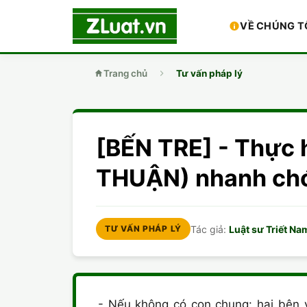
VỀ CHÚNG T
Trang chủ
Tư vấn pháp lý
[BẾN TRE] - Thực 
THUẬN) nhanh ch
Tác giả:
Luật sư Triết Na
TƯ VẤN PHÁP LÝ
- Nếu không có con chung: hai bên v