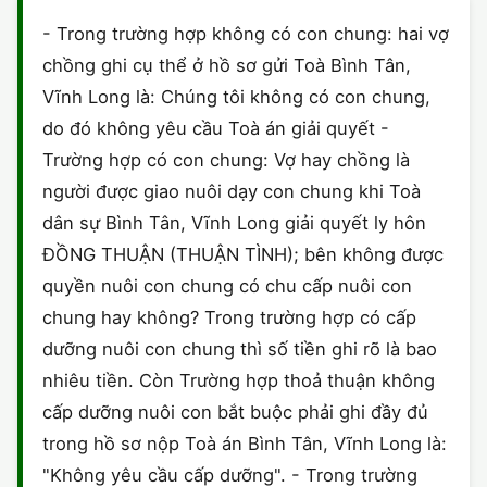
HÔN NHÂN VÀ GIA ĐÌNH
GIẤY PHÉP CON
ĐĂNG KÝ XE
- Trong trường hợp không có con chung: hai vợ
HÌNH SỰ
chồng ghi cụ thể ở hồ sơ gửi Toà Bình Tân,
LAO ĐỘNG
HÀNH CHÍNH
HÀNH CHÍNH
HÔN NHÂN GIA ĐÌNH
Vĩnh Long là: Chúng tôi không có con chung,
SỞ HỮU TRÍ TUỆ
do đó không yêu cầu Toà án giải quyết -
HÌNH SỰ
DOANH NGHIỆP
MẪU HỢP ĐỒNG
Trường hợp có con chung: Vợ hay chồng là
THUẾ - BẢO HIỂM
HÔN NHÂN - GIA ĐÌNH
người được giao nuôi dạy con chung khi Toà
HỘ KINH DOANH
MẪU KHÁC
dân sự Bình Tân, Vĩnh Long giải quyết ly hôn
LAO ĐỘNG
SỞ HỮU TRÍ TUỆ
VĂN BẢN TỐ TỤNG
ĐỒNG THUẬN (THUẬN TÌNH); bên không được
quyền nuôi con chung có chu cấp nuôi con
SỞ HỮU TRÍ TUỆ
LÝ LỊCH TƯ PHÁP
chung hay không? Trong trường hợp có cấp
THỪA KẾ - DI CHÚC
dưỡng nuôi con chung thì số tiền ghi rõ là bao
TRÍCH LỤC HỘ TỊCH
nhiêu tiền. Còn Trường hợp thoả thuận không
THUẾ VÀ KẾ TOÁN
CÔNG BỐ SẢN PHẨM
cấp dưỡng nuôi con bắt buộc phải ghi đầy đủ
trong hồ sơ nộp Toà án Bình Tân, Vĩnh Long là:
GIẤY PHÉP LAO ĐỘNG
"Không yêu cầu cấp dưỡng". - Trong trường