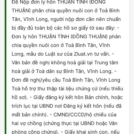
Để Nộp đơn ly hôn THUẬN TÌNH (ĐỒNG
THUẬN) phân chia quyền nuôi con ở Toà Bình
Tân, Vĩnh Long, người nộp đơn cần nên chuẩn
bị đầy đủ toàn bộ các hồ sơ giấy tờ sau đây: -
Đơn ly hôn THUẬN TÌNH (ĐỒNG THUẬN) phân
chia quyền nuôi con ở Toà Bình Tân, Vĩnh
Long, mẫu do Luật sư của Zluat.vn tư vấn. -
Văn bản đề nghị không hoà giải tại Trung tâm
hoà giải ở Toà dân sự Bình Tân, Vĩnh Long. -
Đơn đề nghị/yêu cầu Toà Bình Tân, Vĩnh Long
Toà hỗ trợ thu thập tài liệu chứng cứ (nếu thiếu
hồ sơ). - Giấy đăng ký kết hôn Bản chính, hoặc
trích lục tại UBND nơi Đăng ký kết hôn (nếu đã
mất bản chính). - CMND/CCCD/hộ chiếu của
hai vợ chồng (chứng thực tại UBND hoặc Văn
phòng công chứng). - Giấy khai sinh con, nếu