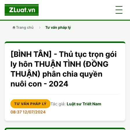
Trang chủ
Tư vấn pháp lý
GIỚI THIỆU
[BÌNH TÂN] - Thủ tục trọn gói
LUẬT SƯ
DÂN SỰ
ly hôn THUẬN TÌNH (ĐỒNG
THUẬN) phân chia quyền
CHUYÊN VIÊN
DOANH NGHIỆP
DÂN SỰ
nuôi con - 2024
TUYỂN DỤNG
ĐẤT ĐAI
DỊCH VỤ
SOẠN ĐƠN
Tác giả:
Luật sư Triết Nam
TƯ VẤN PHÁP LÝ
GIẤY PHÉP CON
DOANH NGHIỆP
DI CHÚC
DÂN SỰ
08:37 12/07/2024
HÌNH SỰ
ĐẤT ĐAI
VISA
ĐẤT ĐAI