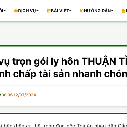
ÔI
DỊCH VỤ
BÀI VIẾT
HƯỚNG DẪN
vụ trọn gói ly hôn THUẬN 
nh chấp tài sản nhanh chó
m
08:36 12/07/2024
i bên điền cụ thể trong đơn nộp Toà án nhân dân Cẩm