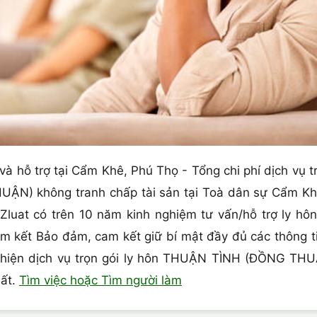
 và hỗ trợ tại Cẩm Khê, Phú Thọ - Tổng chi phí dịch vụ t
N) không tranh chấp tài sản tại Toà dân sự Cẩm Khê
ty Zluat có trên 10 năm kinh nghiệm tư vấn/hỗ trợ l
cam kết Bảo đảm, cam kết giữ bí mật đầy đủ các thông t
c hiện dịch vụ trọn gói ly hôn THUẬN TÌNH (ĐỒNG THU
hất.
Tìm việc hoặc Tìm người làm