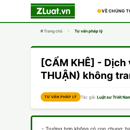
VỀ CHÚNG T
Trang chủ
Tư vấn pháp lý
[CẨM KHÊ] - Dịch 
THUẬN) không tra
Tác giả:
Luật sư Triết Na
TƯ VẤN PHÁP LÝ
- Trường hợp không có con chung: ha