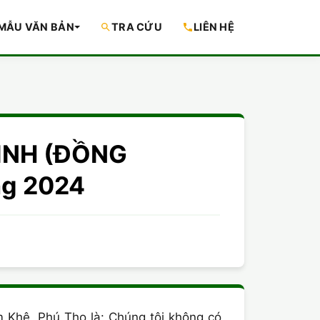
MẪU VĂN BẢN
TRA CỨU
LIÊN HỆ
TÌNH (ĐỒNG
ng 2024
 Khê, Phú Thọ là: Chúng tôi không có