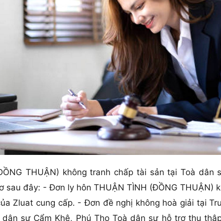
ĐỒNG THUẬN) không tranh chấp tài sản tại Toà dân 
ồ sơ sau đây: - Đơn ly hôn THUẬN TÌNH (ĐỒNG THUẬN) kh
a Zluat cung cấp. - Đơn đề nghị không hoà giải tại Tr
 dân sự Cẩm Khê, Phú Thọ Toà dân sự hỗ trợ thu thập t