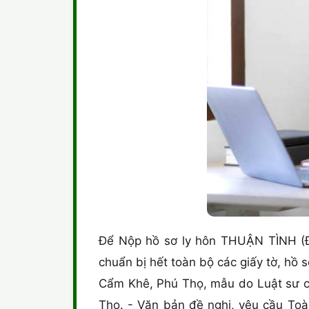
Để Nộp hồ sơ ly hôn THUẬN TÌNH (
chuẩn bị hết toàn bộ các giấy tờ, h
Cẩm Khê, Phú Thọ, mẫu do Luật sư củ
Thọ. - Văn bản đề nghị, yêu cầu Toà