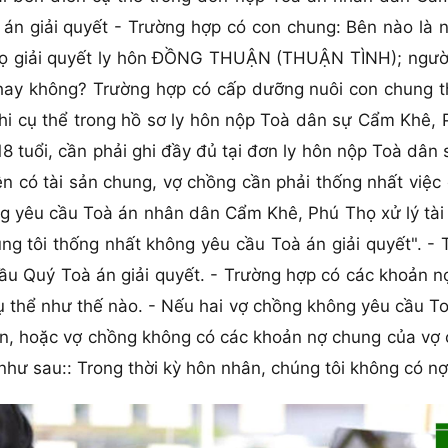
án giải quyết - Trường hợp có con chung: Bên nào là 
ọ giải quyết ly hôn ĐỒNG THUẬN (THUẬN TÌNH); người
ay không? Trường hợp có cấp dưỡng nuôi con chung thì 
i cụ thể trong hồ sơ ly hôn nộp Toà dân sự Cẩm Khê, 
18 tuổi, cần phải ghi đầy đủ tại đơn ly hôn nộp Toà d
ên có tài sản chung, vợ chồng cần phải thống nhất việc 
g yêu cầu Toà án nhân dân Cẩm Khê, Phú Thọ xử lý tài 
úng tôi thống nhất không yêu cầu Toà án giải quyết". -
ầu Quý Toà án giải quyết. - Trường hợp có các khoản n
cụ thể như thế nào. - Nếu hai vợ chồng không yêu cầu 
n, hoặc vợ chồng không có các khoản nợ chung của vợ c
như sau:: Trong thời kỳ hôn nhân, chúng tôi không có n