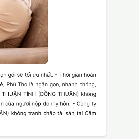
rọn gói sẽ tối ưu nhất. - Thời gian hoàn
, Phú Thọ là ngắn gọn, nhanh chóng,
y hôn THUẬN TÌNH (ĐỒNG THUẬN) không
in của người nộp đơn ly hôn. - Công ty
ẬN) không tranh chấp tài sản tại Cẩm