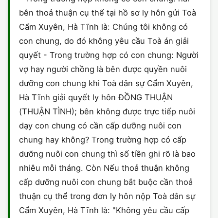
HÔN NHÂN VÀ GIA ĐÌNH
GIẤY PHÉP CON
bên thoả thuận cụ thể tại hồ sơ ly hôn gửi Toà
ĐĂNG KÝ XE
ĐẤT ĐAI
Cẩm Xuyên, Hà Tĩnh là: Chúng tôi không có
LAO ĐỘNG
HÀNH CHÍNH
HÀNH CHÍNH
HÌNH SỰ
con chung, do đó không yêu cầu Toà án giải
quyết - Trong trường hợp có con chung: Người
SỞ HỮU TRÍ TUỆ
HÌNH SỰ
DOANH NGHIỆP
HỢP ĐỒNG
vợ hay người chồng là bên được quyền nuôi
THUẾ - BẢO HIỂM
HÔN NHÂN - GIA ĐÌNH
dưỡng con chung khi Toà dân sự Cẩm Xuyên,
HỘ KINH DOANH
TỐ TỤNG
Hà Tĩnh giải quyết ly hôn ĐỒNG THUẬN
LAO ĐỘNG
SỞ HỮU TRÍ TUỆ
(THUẬN TÌNH); bên không được trực tiếp nuôi
KHÁC
dạy con chung có cần cấp dưỡng nuôi con
SỞ HỮU TRÍ TUỆ
LÝ LỊCH TƯ PHÁP
chung hay không? Trong trường hợp có cấp
dưỡng nuôi con chung thì số tiền ghi rõ là bao
THỪA KẾ - DI CHÚC
TRÍCH LỤC HỘ TỊCH
nhiêu mỗi tháng. Còn Nếu thoả thuận không
THUẾ VÀ KẾ TOÁN
cấp dưỡng nuôi con chung bắt buộc cần thoả
CÔNG BỐ SẢN PHẨM
thuận cụ thể trong đơn ly hôn nộp Toà dân sự
GIẤY PHÉP LAO ĐỘNG
Cẩm Xuyên, Hà Tĩnh là: "Không yêu cầu cấp