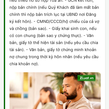
nếu thiếu hồ sơ nộp Toà án. - GCN kết hôn,
nộp bản chính (nếu Quý Khách đã làm mất bản
chính thì nộp bản trích lục tại UBND nơi Đăng
ký kết hôn). - CMND/CCCD/hộ chiếu của cả vợ
và chồng (bản sao). - Giấy khai sinh con, nếu
có con chung (bản sao y chứng thực). - Văn
bản, giấy tờ thể hiện tài sản (nếu yêu cầu chia
tài sản). - Văn bản, giấy tờ chứng minh khoản
nợ chung trong thời kỳ hôn nhân (nếu yêu cầu
chia khoản nợ).