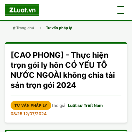
Trang chủ
Tư vấn pháp lý
GIỚI THIỆU
[CAO PHONG] - Thực hiện
LUẬT SƯ
DÂN SỰ
trọn gói ly hôn CÓ YẾU TÔ
NƯỚC NGOÀI không chia tài
CHUYÊN VIÊN
DOANH NGHIỆP
DÂN SỰ
sản trọn gói 2024
TUYỂN DỤNG
ĐẤT ĐAI
DỊCH VỤ
SOẠN ĐƠN
Tác giả:
Luật sư Triết Nam
TƯ VẤN PHÁP LÝ
GIẤY PHÉP CON
DOANH NGHIỆP
DI CHÚC
DÂN SỰ
08:25 12/07/2024
HÌNH SỰ
ĐẤT ĐAI
VISA
ĐẤT ĐAI