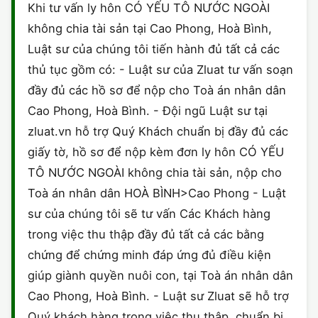
Khi tư vấn ly hôn CÓ YẾU TÔ NƯỚC NGOÀI
không chia tài sản tại Cao Phong, Hoà Bình,
Luật sư của chúng tôi tiến hành đủ tất cả các
thủ tục gồm có: - Luật sư của Zluat tư vấn soạn
đầy đủ các hồ sơ để nộp cho Toà án nhân dân
Cao Phong, Hoà Bình. - Đội ngũ Luật sư tại
zluat.vn hỗ trợ Quý Khách chuẩn bị đầy đủ các
giấy tờ, hồ sơ để nộp kèm đơn ly hôn CÓ YẾU
TÔ NƯỚC NGOÀI không chia tài sản, nộp cho
Toà án nhân dân HOÀ BÌNH>Cao Phong - Luật
sư của chúng tôi sẽ tư vấn Các Khách hàng
trong việc thu thập đầy đủ tất cả các bằng
chứng để chứng minh đáp ứng đủ điều kiện
giúp giành quyền nuôi con, tại Toà án nhân dân
Cao Phong, Hoà Bình. - Luật sư Zluat sẽ hỗ trợ
Quý khách hàng trong việc thu thập, chuẩn bị