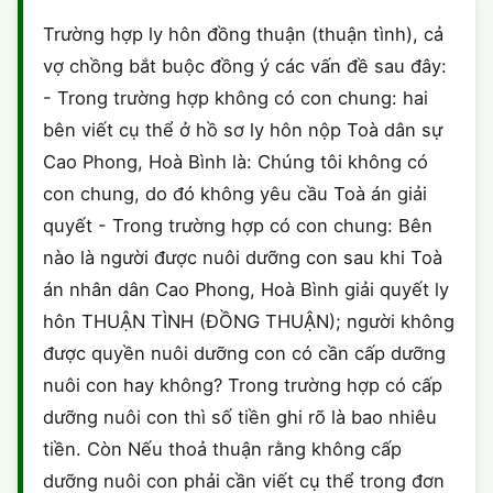
HÔN NHÂN VÀ GIA ĐÌNH
GIẤY PHÉP CON
ĐĂNG KÝ XE
Trường hợp ly hôn đồng thuận (thuận tình), cả
HÌNH SỰ
vợ chồng bắt buộc đồng ý các vấn đề sau đây:
LAO ĐỘNG
HÀNH CHÍNH
HÀNH CHÍNH
HÔN NHÂN GIA ĐÌNH
- Trong trường hợp không có con chung: hai
SỞ HỮU TRÍ TUỆ
bên viết cụ thể ở hồ sơ ly hôn nộp Toà dân sự
HÌNH SỰ
DOANH NGHIỆP
MẪU HỢP ĐỒNG
Cao Phong, Hoà Bình là: Chúng tôi không có
THUẾ - BẢO HIỂM
HÔN NHÂN - GIA ĐÌNH
con chung, do đó không yêu cầu Toà án giải
HỘ KINH DOANH
MẪU KHÁC
quyết - Trong trường hợp có con chung: Bên
LAO ĐỘNG
SỞ HỮU TRÍ TUỆ
VĂN BẢN TỐ TỤNG
nào là người được nuôi dưỡng con sau khi Toà
án nhân dân Cao Phong, Hoà Bình giải quyết ly
SỞ HỮU TRÍ TUỆ
LÝ LỊCH TƯ PHÁP
hôn THUẬN TÌNH (ĐỒNG THUẬN); người không
THỪA KẾ - DI CHÚC
được quyền nuôi dưỡng con có cần cấp dưỡng
TRÍCH LỤC HỘ TỊCH
nuôi con hay không? Trong trường hợp có cấp
THUẾ VÀ KẾ TOÁN
CÔNG BỐ SẢN PHẨM
dưỡng nuôi con thì số tiền ghi rõ là bao nhiêu
tiền. Còn Nếu thoả thuận rằng không cấp
GIẤY PHÉP LAO ĐỘNG
dưỡng nuôi con phải cần viết cụ thể trong đơn