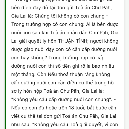
HÔN NHÂN VÀ GIA ĐÌNH
GIẤY PHÉP CON
bên điền đầy đủ tại đơn gửi Toà án Chư Păh,
ĐĂNG KÝ XE
ĐẤT ĐAI
Gia Lai là: Chúng tôi không có con chung -
LAO ĐỘNG
HÀNH CHÍNH
HÀNH CHÍNH
HÌNH SỰ
Trong trường hợp có con chung: Ai là bên được
nuôi con sau khi Toà án nhân dân Chư Păh, Gia
SỞ HỮU TRÍ TUỆ
HÌNH SỰ
DOANH NGHIỆP
HỢP ĐỒNG
Lai giải quyết ly hôn THUẬN TÌNH; người không
THUẾ - BẢO HIỂM
HÔN NHÂN - GIA ĐÌNH
được giao nuôi dạy con có cần cấp dưỡng nuôi
HỘ KINH DOANH
TỐ TỤNG
con hay không? Trong trường hợp có cấp
LAO ĐỘNG
SỞ HỮU TRÍ TUỆ
dưỡng nuôi con thì số tiền ghi rõ là bao nhiêu
KHÁC
một tháng. Còn Nếu thoả thuận rằng không
SỞ HỮU TRÍ TUỆ
LÝ LỊCH TƯ PHÁP
cấp dưỡng nuôi con cần điền cụ thể trong hồ
sơ ly hôn nộp Toà án Chư Păh, Gia Lai là:
THỪA KẾ - DI CHÚC
TRÍCH LỤC HỘ TỊCH
"Không yêu cầu cấp dưỡng nuôi con chung". -
THUẾ VÀ KẾ TOÁN
Nếu có con đủ hoặc trên 18 tuổi, bắt buộc cần
CÔNG BỐ SẢN PHẨM
viết cụ thể tại đơn gửi Toà án Chư Păh, Gia Lai
GIẤY PHÉP LAO ĐỘNG
như sau: "Không yêu cầu Toà giải quyết, vì con