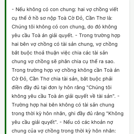
HÔN NHÂN VÀ GIA ĐÌNH
GIẤY PHÉP CON
ĐĂNG KÝ XE
- Nếu không có con chung: hai vợ chồng viết
ĐẤT ĐAI
cụ thể ở hồ sơ nộp Toà Cờ Đỏ, Cần Thơ là:
LAO ĐỘNG
HÀNH CHÍNH
HÀNH CHÍNH
HÌNH SỰ
Chúng tôi không có con chung, do đó không
SỞ HỮU TRÍ TUỆ
yêu cầu Toà án giải quyết. - Trong trường hợp
HÌNH SỰ
DOANH NGHIỆP
HỢP ĐỒNG
hai bên vợ chồng có tài sản chung, vợ chồng
THUẾ - BẢO HIỂM
HÔN NHÂN - GIA ĐÌNH
bắt buộc thoả thuận việc chia các tài sản
HỘ KINH DOANH
TỐ TỤNG
chung vợ chồng sẽ phân chia cụ thể ra sao.
LAO ĐỘNG
SỞ HỮU TRÍ TUỆ
KHÁC
Trong trường hợp vợ chồng không cần Toà án
Cờ Đỏ, Cần Thơ chia tài sản, bắt buộc phải
SỞ HỮU TRÍ TUỆ
LÝ LỊCH TƯ PHÁP
điền đầy đủ tại đơn ly hôn rằng "Chúng tôi
THỪA KẾ - DI CHÚC
không yêu cầu Toà án giải quyết về tài sản". -
TRÍCH LỤC HỘ TỊCH
Trường hợp hai bên không có tài sản chung
THUẾ VÀ KẾ TOÁN
CÔNG BỐ SẢN PHẨM
trong thời kỳ hôn nhân, ghi đầy đủ rằng "Không
yêu cầu giải quyết". - Nếu có các khoản nợ
GIẤY PHÉP LAO ĐỘNG
chung của vợ chồng trong thời kỳ hôn nhân: