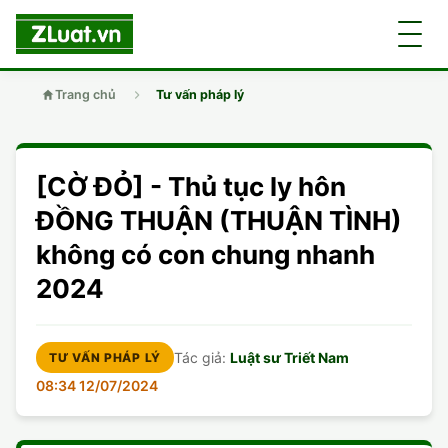
Trang chủ
Tư vấn pháp lý
GIỚI THIỆU
[CỜ ĐỎ] - Thủ tục ly hôn
LUẬT SƯ
DÂN SỰ
ĐỒNG THUẬN (THUẬN TÌNH)
không có con chung nhanh
CHUYÊN VIÊN
DOANH NGHIỆP
DÂN SỰ
2024
TUYỂN DỤNG
ĐẤT ĐAI
DỊCH VỤ
SOẠN ĐƠN
Tác giả:
Luật sư Triết Nam
TƯ VẤN PHÁP LÝ
GIẤY PHÉP CON
DOANH NGHIỆP
DI CHÚC
LY HÔN
08:34 12/07/2024
HÌNH SỰ
ĐẤT ĐAI
VISA
DÂN SỰ