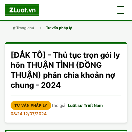
Trang chủ
Tư vấn pháp lý
GIỚI THIỆU
[ĐẮK TÔ] - Thủ tục trọn gói ly
LUẬT SƯ
DÂN SỰ
hôn THUẬN TÌNH (ĐỒNG
THUẬN) phân chia khoản nợ
CHUYÊN VIÊN
DOANH NGHIỆP
DÂN SỰ
chung - 2024
TUYỂN DỤNG
ĐẤT ĐAI
DỊCH VỤ
SOẠN ĐƠN
Tác giả:
Luật sư Triết Nam
TƯ VẤN PHÁP LÝ
GIẤY PHÉP CON
DOANH NGHIỆP
DI CHÚC
LY HÔN
08:24 12/07/2024
HÌNH SỰ
ĐẤT ĐAI
VISA
DÂN SỰ