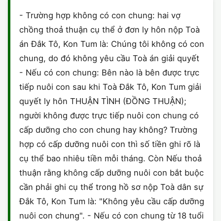
HÔN NHÂN VÀ GIA ĐÌNH
GIẤY PHÉP CON
ĐĂNG KÝ XE
- Trường hợp không có con chung: hai vợ
ĐẤT ĐAI
chồng thoả thuận cụ thể ở đơn ly hôn nộp Toà
LAO ĐỘNG
HÀNH CHÍNH
HÀNH CHÍNH
HÌNH SỰ
án Đắk Tô, Kon Tum là: Chúng tôi không có con
SỞ HỮU TRÍ TUỆ
chung, do đó không yêu cầu Toà án giải quyết
HÌNH SỰ
DOANH NGHIỆP
HỢP ĐỒNG
- Nếu có con chung: Bên nào là bên được trực
THUẾ - BẢO HIỂM
HÔN NHÂN - GIA ĐÌNH
tiếp nuôi con sau khi Toà Đắk Tô, Kon Tum giải
HỘ KINH DOANH
TỐ TỤNG
quyết ly hôn THUẬN TÌNH (ĐỒNG THUẬN);
LAO ĐỘNG
SỞ HỮU TRÍ TUỆ
KHÁC
người không được trực tiếp nuôi con chung có
cấp dưỡng cho con chung hay không? Trường
SỞ HỮU TRÍ TUỆ
LÝ LỊCH TƯ PHÁP
hợp có cấp dưỡng nuôi con thì số tiền ghi rõ là
THỪA KẾ - DI CHÚC
cụ thể bao nhiêu tiền mỗi tháng. Còn Nếu thoả
TRÍCH LỤC HỘ TỊCH
thuận rằng không cấp dưỡng nuôi con bắt buộc
THUẾ VÀ KẾ TOÁN
CÔNG BỐ SẢN PHẨM
cần phải ghi cụ thể trong hồ sơ nộp Toà dân sự
Đắk Tô, Kon Tum là: "Không yêu cầu cấp dưỡng
GIẤY PHÉP LAO ĐỘNG
nuôi con chung". - Nếu có con chung từ 18 tuổi