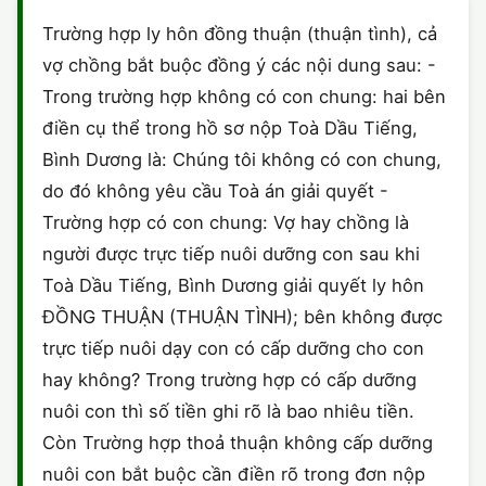
HÔN NHÂN VÀ GIA ĐÌNH
GIẤY PHÉP CON
ĐĂNG KÝ XE
Trường hợp ly hôn đồng thuận (thuận tình), cả
ĐẤT ĐAI
vợ chồng bắt buộc đồng ý các nội dung sau: -
LAO ĐỘNG
HÀNH CHÍNH
HÀNH CHÍNH
HÌNH SỰ
Trong trường hợp không có con chung: hai bên
SỞ HỮU TRÍ TUỆ
điền cụ thể trong hồ sơ nộp Toà Dầu Tiếng,
HÌNH SỰ
DOANH NGHIỆP
HỢP ĐỒNG
Bình Dương là: Chúng tôi không có con chung,
THUẾ - BẢO HIỂM
HÔN NHÂN - GIA ĐÌNH
do đó không yêu cầu Toà án giải quyết -
HỘ KINH DOANH
TỐ TỤNG
Trường hợp có con chung: Vợ hay chồng là
LAO ĐỘNG
SỞ HỮU TRÍ TUỆ
KHÁC
người được trực tiếp nuôi dưỡng con sau khi
Toà Dầu Tiếng, Bình Dương giải quyết ly hôn
SỞ HỮU TRÍ TUỆ
LÝ LỊCH TƯ PHÁP
ĐỒNG THUẬN (THUẬN TÌNH); bên không được
THỪA KẾ - DI CHÚC
trực tiếp nuôi dạy con có cấp dưỡng cho con
TRÍCH LỤC HỘ TỊCH
hay không? Trong trường hợp có cấp dưỡng
THUẾ VÀ KẾ TOÁN
CÔNG BỐ SẢN PHẨM
nuôi con thì số tiền ghi rõ là bao nhiêu tiền.
Còn Trường hợp thoả thuận không cấp dưỡng
GIẤY PHÉP LAO ĐỘNG
nuôi con bắt buộc cần điền rõ trong đơn nộp