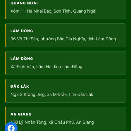
QUẢNG NGÃI
Xóm 11, Hà Nhai Bắc, Sơn Tịnh, Quảng Ngãi
LÂM ĐỒNG
96 Võ Thị Sáu, phường Bắc Gia Nghĩa, tỉnh Lâm Đồng
LÂM ĐỒNG
Xã Đinh Văn, Lâm Hà, tỉnh Lâm Đồng
ĐẮK LẮK
Ngã 3 Krông Jing, xã M'Đrắk, tỉnh Đắk Lắk
AN GIANG
16B Lý Nhân Tông, xã Châu Phú, An Giang