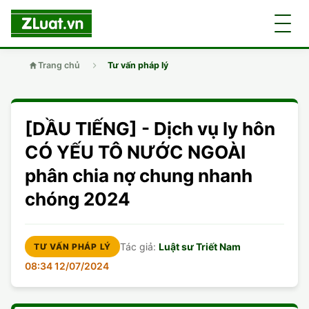
Trang chủ
Tư vấn pháp lý
GIỚI THIỆU
[DẦU TIẾNG] - Dịch vụ ly hôn
LUẬT SƯ
DÂN SỰ
CÓ YẾU TÔ NƯỚC NGOÀI
phân chia nợ chung nhanh
CHUYÊN VIÊN
DOANH NGHIỆP
DÂN SỰ
chóng 2024
TUYỂN DỤNG
ĐẤT ĐAI
DỊCH VỤ
SOẠN ĐƠN
Tác giả:
Luật sư Triết Nam
TƯ VẤN PHÁP LÝ
GIẤY PHÉP CON
DOANH NGHIỆP
DI CHÚC
LY HÔN
08:34 12/07/2024
HÌNH SỰ
ĐẤT ĐAI
VISA
DÂN SỰ