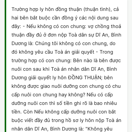
HÔN NHÂN VÀ GIA ĐÌNH
GIẤY PHÉP CON
ĐĂNG KÝ XE
Trường hợp ly hôn đồng thuận (thuận tình), cả
ĐẤT ĐAI
hai bên bắt buộc cần đồng ý các nội dung sau
LAO ĐỘNG
HÀNH CHÍNH
HÀNH CHÍNH
HÌNH SỰ
đây: - Nếu không có con chung: vợ chồng thoả
SỞ HỮU TRÍ TUỆ
thuận đầy đủ ở đơn nộp Toà dân sự Dĩ An, Bình
HÌNH SỰ
DOANH NGHIỆP
HỢP ĐỒNG
Dương là: Chúng tôi không có con chung, do
THUẾ - BẢO HIỂM
HÔN NHÂN - GIA ĐÌNH
đó không yêu cầu Toà án giải quyết - Trong
HỘ KINH DOANH
TỐ TỤNG
trường hợp có con chung: Bên nào là bên được
LAO ĐỘNG
SỞ HỮU TRÍ TUỆ
KHÁC
nuôi con sau khi Toà án nhân dân Dĩ An, Bình
Dương giải quyết ly hôn ĐỒNG THUẬN; bên
SỞ HỮU TRÍ TUỆ
LÝ LỊCH TƯ PHÁP
không được giao nuôi dưỡng con chung có chu
THỪA KẾ - DI CHÚC
cấp nuôi con chung hay không? Nếu có cấp
TRÍCH LỤC HỘ TỊCH
dưỡng nuôi con thì số tiền ghi rõ là bao nhiêu
THUẾ VÀ KẾ TOÁN
CÔNG BỐ SẢN PHẨM
tiền. Còn Nếu không cấp dưỡng nuôi con bắt
buộc viết đầy đủ trong hồ sơ ly hôn nộp Toà án
GIẤY PHÉP LAO ĐỘNG
nhân dân Dĩ An, Bình Dương là: "Không yêu