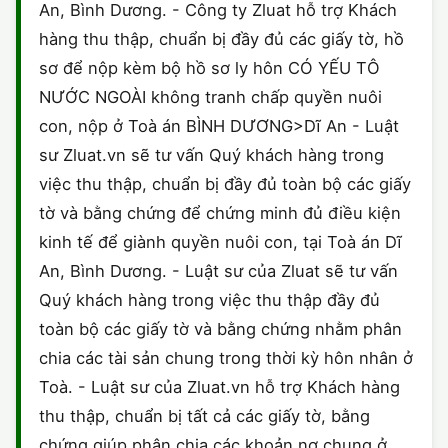
An, Bình Dương. - Công ty Zluat hỗ trợ Khách
hàng thu thập, chuẩn bị đầy đủ các giấy tờ, hồ
sơ để nộp kèm bộ hồ sơ ly hôn CÓ YẾU TÔ
NƯỚC NGOÀI không tranh chấp quyền nuôi
con, nộp ở Toà án BÌNH DƯƠNG>Dĩ An - Luật
sư Zluat.vn sẽ tư vấn Quý khách hàng trong
việc thu thập, chuẩn bị đầy đủ toàn bộ các giấy
tờ và bằng chứng để chứng minh đủ điều kiện
kinh tế để giành quyền nuôi con, tại Toà án Dĩ
An, Bình Dương. - Luật sư của Zluat sẽ tư vấn
Quý khách hàng trong việc thu thập đầy đủ
toàn bộ các giấy tờ và bằng chứng nhằm phân
chia các tài sản chung trong thời kỳ hôn nhân ở
Toà. - Luật sư của Zluat.vn hỗ trợ Khách hàng
thu thập, chuẩn bị tất cả các giấy tờ, bằng
chứng giúp phân chia các khoản nợ chung ở