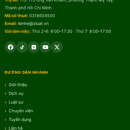
Trụ sở:
113-115 Ung Văn Khiêm, phường Thạnh Mỹ Tây,
Thành phố Hồ Chí Minh
Mã số thuế:
0318604500
Email:
lienhe@zluat.vn
Giờ làm việc:
Thứ 2–6: 8:00–17:30 · Thứ 7: 8:00–17:00
ĐƯỜNG DẪN NHANH
Giới thiệu
Dịch vụ
Luật sư
Chuyên viên
Tuyển dụng
Liên hệ