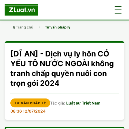
Trang chủ
Tư vấn pháp lý
GIỚI THIỆU
[DĨ AN] - Dịch vụ ly hôn CÓ
LUẬT SƯ
DÂN SỰ
YẾU TÔ NƯỚC NGOÀI không
tranh chấp quyền nuôi con
CHUYÊN VIÊN
DOANH NGHIỆP
DÂN SỰ
trọn gói 2024
TUYỂN DỤNG
ĐẤT ĐAI
DỊCH VỤ
SOẠN ĐƠN
Tác giả:
Luật sư Triết Nam
TƯ VẤN PHÁP LÝ
GIẤY PHÉP CON
DOANH NGHIỆP
DI CHÚC
LY HÔN
08:36 12/07/2024
HÌNH SỰ
ĐẤT ĐAI
VISA
DÂN SỰ