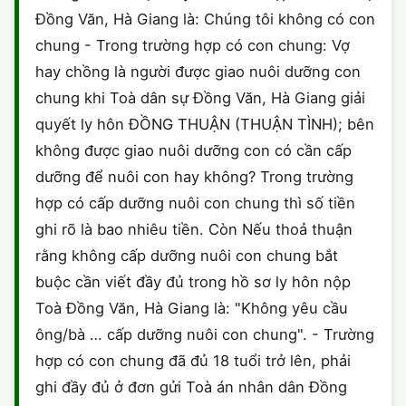
HÔN NHÂN VÀ GIA ĐÌNH
GIẤY PHÉP CON
Đồng Văn, Hà Giang là: Chúng tôi không có con
ĐĂNG KÝ XE
HÌNH SỰ
chung - Trong trường hợp có con chung: Vợ
LAO ĐỘNG
HÀNH CHÍNH
HÀNH CHÍNH
hay chồng là người được giao nuôi dưỡng con
HÔN NHÂN GIA ĐÌNH
chung khi Toà dân sự Đồng Văn, Hà Giang giải
SỞ HỮU TRÍ TUỆ
HÌNH SỰ
DOANH NGHIỆP
MẪU HỢP ĐỒNG
quyết ly hôn ĐỒNG THUẬN (THUẬN TÌNH); bên
THUẾ - BẢO HIỂM
không được giao nuôi dưỡng con có cần cấp
HÔN NHÂN - GIA ĐÌNH
HỘ KINH DOANH
MẪU KHÁC
dưỡng để nuôi con hay không? Trong trường
LAO ĐỘNG
hợp có cấp dưỡng nuôi con chung thì số tiền
SỞ HỮU TRÍ TUỆ
VĂN BẢN TỐ TỤNG
ghi rõ là bao nhiêu tiền. Còn Nếu thoả thuận
SỞ HỮU TRÍ TUỆ
LÝ LỊCH TƯ PHÁP
rằng không cấp dưỡng nuôi con chung bắt
buộc cần viết đầy đủ trong hồ sơ ly hôn nộp
THỪA KẾ - DI CHÚC
TRÍCH LỤC HỘ TỊCH
Toà Đồng Văn, Hà Giang là: "Không yêu cầu
ông/bà … cấp dưỡng nuôi con chung". - Trường
THUẾ VÀ KẾ TOÁN
CÔNG BỐ SẢN PHẨM
hợp có con chung đã đủ 18 tuổi trở lên, phải
GIẤY PHÉP LAO ĐỘNG
ghi đầy đủ ở đơn gửi Toà án nhân dân Đồng