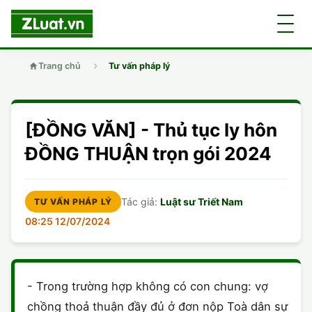
Trang chủ
Tư vấn pháp lý
GIỚI THIỆU
[ĐỒNG VĂN] - Thủ tục ly hôn
LUẬT SƯ
DÂN SỰ
ĐỒNG THUẬN trọn gói 2024
CHUYÊN VIÊN
DOANH NGHIỆP
DÂN SỰ
Tác giả:
Luật sư Triết Nam
TƯ VẤN PHÁP LÝ
TUYỂN DỤNG
ĐẤT ĐAI
DỊCH VỤ
08:25 12/07/2024
SOẠN ĐƠN
GIẤY PHÉP CON
DOANH NGHIỆP
DI CHÚC
DÂN SỰ
- Trong trường hợp không có con chung: vợ
HÌNH SỰ
ĐẤT ĐAI
VISA
ĐẤT ĐAI
chồng thoả thuận đầy đủ ở đơn nộp Toà dân sự