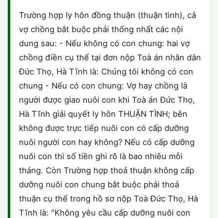
HÔN NHÂN VÀ GIA ĐÌNH
GIẤY PHÉP CON
ĐĂNG KÝ XE
Trường hợp ly hôn đồng thuận (thuận tình), cả
HÌNH SỰ
vợ chồng bắt buộc phải thống nhất các nội
LAO ĐỘNG
HÀNH CHÍNH
HÀNH CHÍNH
HỢP ĐỒNG
dung sau: - Nếu không có con chung: hai vợ
SỞ HỮU TRÍ TUỆ
chồng điền cụ thể tại đơn nộp Toà án nhân dân
HÌNH SỰ
DOANH NGHIỆP
LY HÔN
Đức Thọ, Hà Tĩnh là: Chúng tôi không có con
THUẾ - BẢO HIỂM
HÔN NHÂN - GIA ĐÌNH
chung - Nếu có con chung: Vợ hay chồng là
HỘ KINH DOANH
MẪU KHÁC
người được giao nuôi con khi Toà án Đức Thọ,
LAO ĐỘNG
SỞ HỮU TRÍ TUỆ
TỐ TỤNG
Hà Tĩnh giải quyết ly hôn THUẬN TÌNH; bên
không được trực tiếp nuôi con có cấp dưỡng
SỞ HỮU TRÍ TUỆ
LÝ LỊCH TƯ PHÁP
nuôi người con hay không? Nếu có cấp dưỡng
THỪA KẾ - DI CHÚC
nuôi con thì số tiền ghi rõ là bao nhiêu mỗi
TRÍCH LỤC HỘ TỊCH
tháng. Còn Trường hợp thoả thuận không cấp
THUẾ VÀ KẾ TOÁN
CÔNG BỐ SẢN PHẨM
dưỡng nuôi con chung bắt buộc phải thoả
thuận cụ thể trong hồ sơ nộp Toà Đức Thọ, Hà
GIẤY PHÉP LAO ĐỘNG
Tĩnh là: "Không yêu cầu cấp dưỡng nuôi con