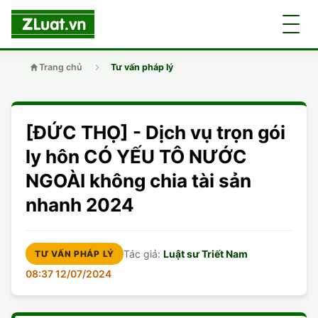
Trang chủ
Tư vấn pháp lý
GIỚI THIỆU
[ĐỨC THỌ] - Dịch vụ trọn gói
LUẬT SƯ
DÂN SỰ
ly hôn CÓ YẾU TÔ NƯỚC
NGOÀI không chia tài sản
CHUYÊN VIÊN
DOANH NGHIỆP
DÂN SỰ
nhanh 2024
TUYỂN DỤNG
ĐẤT ĐAI
DỊCH VỤ
SOẠN ĐƠN
Tác giả:
Luật sư Triết Nam
TƯ VẤN PHÁP LÝ
GIẤY PHÉP CON
DOANH NGHIỆP
DI CHÚC
DÂN SỰ
08:37 12/07/2024
HÌNH SỰ
ĐẤT ĐAI
VISA
ĐẤT ĐAI