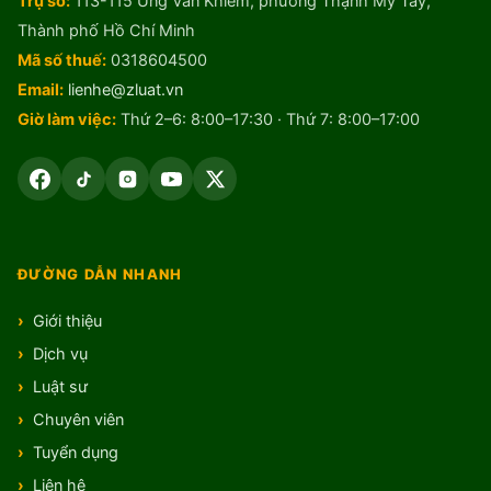
Trụ sở:
113-115 Ung Văn Khiêm, phường Thạnh Mỹ Tây,
Thành phố Hồ Chí Minh
Mã số thuế:
0318604500
Email:
lienhe@zluat.vn
Giờ làm việc:
Thứ 2–6: 8:00–17:30 · Thứ 7: 8:00–17:00
ĐƯỜNG DẪN NHANH
Giới thiệu
Dịch vụ
Luật sư
Chuyên viên
Tuyển dụng
Liên hệ