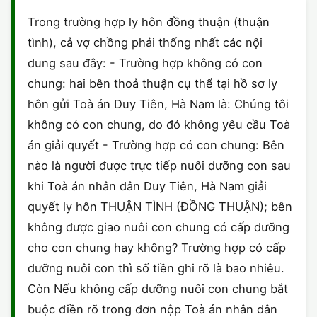
HÔN NHÂN VÀ GIA ĐÌNH
GIẤY PHÉP CON
ĐĂNG KÝ XE
Trong trường hợp ly hôn đồng thuận (thuận
HÌNH SỰ
tình), cả vợ chồng phải thống nhất các nội
LAO ĐỘNG
HÀNH CHÍNH
HÀNH CHÍNH
HÔN NHÂN GIA ĐÌNH
dung sau đây: - Trường hợp không có con
SỞ HỮU TRÍ TUỆ
chung: hai bên thoả thuận cụ thể tại hồ sơ ly
HÌNH SỰ
DOANH NGHIỆP
MẪU KHÁC
hôn gửi Toà án Duy Tiên, Hà Nam là: Chúng tôi
THUẾ - BẢO HIỂM
HÔN NHÂN - GIA ĐÌNH
không có con chung, do đó không yêu cầu Toà
HỘ KINH DOANH
VĂN BẢN TỐ TỤNG
án giải quyết - Trường hợp có con chung: Bên
LAO ĐỘNG
SỞ HỮU TRÍ TUỆ
nào là người được trực tiếp nuôi dưỡng con sau
khi Toà án nhân dân Duy Tiên, Hà Nam giải
SỞ HỮU TRÍ TUỆ
LÝ LỊCH TƯ PHÁP
quyết ly hôn THUẬN TÌNH (ĐỒNG THUẬN); bên
THỪA KẾ - DI CHÚC
không được giao nuôi con chung có cấp dưỡng
TRÍCH LỤC HỘ TỊCH
cho con chung hay không? Trường hợp có cấp
THUẾ VÀ KẾ TOÁN
CÔNG BỐ SẢN PHẨM
dưỡng nuôi con thì số tiền ghi rõ là bao nhiêu.
Còn Nếu không cấp dưỡng nuôi con chung bắt
GIẤY PHÉP LAO ĐỘNG
buộc điền rõ trong đơn nộp Toà án nhân dân