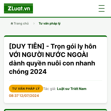
Trang chủ
Tư vấn pháp lý
GIỚI THIỆU
[DUY TIÊN] - Trọn gói ly hôn
LUẬT SƯ
DÂN SỰ
VỚI NGƯỜI NƯỚC NGOÀI
dành quyền nuôi con nhanh
CHUYÊN VIÊN
DOANH NGHIỆP
DÂN SỰ
chóng 2024
TUYỂN DỤNG
ĐẤT ĐAI
DỊCH VỤ
SOẠN ĐƠN
Tác giả:
Luật sư Triết Nam
TƯ VẤN PHÁP LÝ
GIẤY PHÉP CON
DOANH NGHIỆP
DI CHÚC
DÂN SỰ
08:37 12/07/2024
HÌNH SỰ
ĐẤT ĐAI
VISA
ĐẤT ĐAI