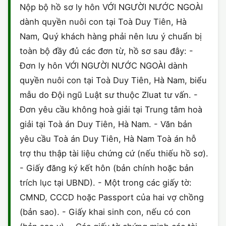
Nộp bộ hồ sơ ly hôn VỚI NGƯỜI NƯỚC NGOÀI
dành quyền nuôi con tại Toà Duy Tiên, Hà
Nam, Quý khách hàng phải nên lưu ý chuẩn bị
toàn bộ đầy đủ các đơn từ, hồ sơ sau đây: -
Đơn ly hôn VỚI NGƯỜI NƯỚC NGOÀI dành
quyền nuôi con tại Toà Duy Tiên, Hà Nam, biểu
mẫu do Đội ngũ Luật sư thuộc Zluat tư vấn. -
Đơn yêu cầu không hoà giải tại Trung tâm hoà
giải tại Toà án Duy Tiên, Hà Nam. - Văn bản
yêu cầu Toà án Duy Tiên, Hà Nam Toà án hỗ
trợ thu thập tài liệu chứng cứ (nếu thiếu hồ sơ).
- Giấy đăng ký kết hôn (bản chính hoặc bản
trích lục tại UBND). - Một trong các giấy tờ:
CMND, CCCD hoặc Passport của hai vợ chồng
(bản sao). - Giấy khai sinh con, nếu có con