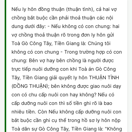
HÔN NHÂN VÀ GIA ĐÌNH
GIẤY PHÉP CON
ĐĂNG KÝ XE
Nếu ly hôn đồng thuận (thuận tình), cả hai vợ
ĐẤT ĐAI
chồng bắt buộc cần phải thoả thuận các nội
LAO ĐỘNG
HÀNH CHÍNH
HÀNH CHÍNH
HÌNH SỰ
dung dưới đây: - Nếu không có con chung: hai
SỞ HỮU TRÍ TUỆ
vợ chồng thoả thuận rõ trong đơn ly hôn gửi
HÌNH SỰ
DOANH NGHIỆP
HỢP ĐỒNG
Toà Gò Công Tây, Tiền Giang là: Chúng tôi
THUẾ - BẢO HIỂM
HÔN NHÂN - GIA ĐÌNH
không có con chung - Trong trường hợp có con
HỘ KINH DOANH
TỐ TỤNG
chung: Bên vợ hay bên chồng là người được
LAO ĐỘNG
SỞ HỮU TRÍ TUỆ
KHÁC
trực tiếp nuôi dưỡng con khi Toà án Gò Công
Tây, Tiền Giang giải quyết ly hôn THUẬN TÌNH
SỞ HỮU TRÍ TUỆ
LÝ LỊCH TƯ PHÁP
(ĐỒNG THUẬN); bên không được giao nuôi dạy
THỪA KẾ - DI CHÚC
con có chu cấp nuôi con hay không? Nếu có
TRÍCH LỤC HỘ TỊCH
cấp dưỡng nuôi con thì số tiền ghi rõ là bao
THUẾ VÀ KẾ TOÁN
CÔNG BỐ SẢN PHẨM
nhiêu tiền. Còn Nếu không cấp dưỡng nuôi con
bắt buộc cần ghi cụ thể trong hồ sơ ly hôn nộp
GIẤY PHÉP LAO ĐỘNG
Toà dân sự Gò Công Tây, Tiền Giang là: "Không