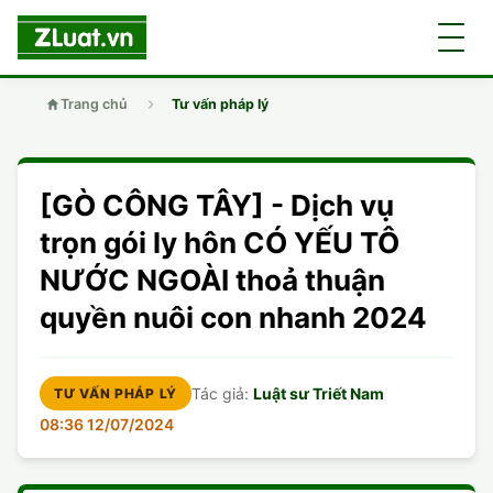
Trang chủ
Tư vấn pháp lý
GIỚI THIỆU
[GÒ CÔNG TÂY] - Dịch vụ
LUẬT SƯ
DÂN SỰ
trọn gói ly hôn CÓ YẾU TÔ
NƯỚC NGOÀI thoả thuận
CHUYÊN VIÊN
DOANH NGHIỆP
DÂN SỰ
quyền nuôi con nhanh 2024
TUYỂN DỤNG
ĐẤT ĐAI
DỊCH VỤ
SOẠN ĐƠN
Tác giả:
Luật sư Triết Nam
TƯ VẤN PHÁP LÝ
GIẤY PHÉP CON
DOANH NGHIỆP
DI CHÚC
LY HÔN
08:36 12/07/2024
HÌNH SỰ
ĐẤT ĐAI
VISA
DÂN SỰ