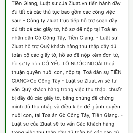
Tiền Giang, Luật sư của Zluat.vn tiến hành đầy
đủ tất cả các thủ tục bao gồm các công việc
sau: - Công ty Zluat trực tiếp hỗ trợ soạn đầy
đủ tất cả các giấy tờ, hồ sơ để nộp tại Toà án
nhân dân Gò Công Tây, Tiền Giang. - Luật sư
Zluat hỗ trợ Quý khách hàng thu thập đầy đủ
toàn bộ các giấy tờ, hồ sơ để nộp kèm đơn từ,
hồ sơ ly hôn CÓ YẾU TÔ NƯỚC NGOÀI thoả
thuận quyền nuôi con, nộp tại Toà dân sự TIỀN
GIANG>Gò Công Tây - Luật sư Zluat.vn sẽ tư
vấn Quý khách hàng trong việc thu thập, chuẩn
bị đầy đủ các giấy tờ, bằng chứng để chứng
minh đủ thu nhập và điều kiện để giành quyền
nuôi con, tại Toà án Gò Công Tây, Tiền Giang. -
Luật sư của Zluat sẽ tư vấn Các Khách hàng
trong việc thu thập đầy đủ toàn bộ các căn cứ