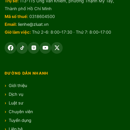
Trụ sở:
113-115 Ung Văn Khiêm, phường Thạnh Mỹ Tây,
Thành phố Hồ Chí Minh
Mã số thuế:
0318604500
Email:
lienhe@zluat.vn
Giờ làm việc:
Thứ 2–6: 8:00–17:30 · Thứ 7: 8:00–17:00
ĐƯỜNG DẪN NHANH
Giới thiệu
Dịch vụ
Luật sư
Chuyên viên
Tuyển dụng
Liên hệ