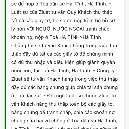
sơ để nộp ở Toà dân sự Hà Tĩnh, Hà Tĩnh. -
Luật sư của Zluat tư vấn Quý Khách thu thập
tất cả các giấy tờ, hồ sơ để nộp kèm bộ hồ sơ
ly hôn VỚI NGƯỜI NƯỚC NGOÀI tranh chấp
khoản nợ, nộp ở Toà HÀ TĨNH>Hà Tĩnh -
Chúng tôi sẽ tư vấn Khách hàng trong việc thu
thập đầy đủ tất cả các giấy tờ để chứng minh
có đủ thu nhập và điều kiện giúp giành quyền
nuôi con, tại Toà Hà Tĩnh, Hà Tĩnh. - Công ty
Zluat sẽ tư vấn Khách hàng trong việc thu thập
đầy đủ các bằng chứng giúp chia tài sản chung
ở Toà dân sự. - Đội ngũ Luật sư thuộc Zluat tư
vấn Khách hàng thu thập toàn bộ các giấy tờ,
bằng chứng để tranh chấp, chia các khoản nợ
chung của hai vợ chồng ở Toà dân sự Hà Tĩnh,
Hà Tĩnh. - Đội ngũ Luật sư tại zluat.vn cũng sẽ