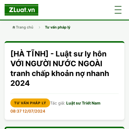
Trang chủ
Tư vấn pháp lý
GIỚI THIỆU
[HÀ TĨNH] - Luật sư ly hôn
LUẬT SƯ
DÂN SỰ
VỚI NGƯỜI NƯỚC NGOÀI
tranh chấp khoản nợ nhanh
CHUYÊN VIÊN
DOANH NGHIỆP
DÂN SỰ
2024
TUYỂN DỤNG
ĐẤT ĐAI
DỊCH VỤ
SOẠN ĐƠN
Tác giả:
Luật sư Triết Nam
TƯ VẤN PHÁP LÝ
GIẤY PHÉP CON
DOANH NGHIỆP
DI CHÚC
LY HÔN
08:37 12/07/2024
HÌNH SỰ
ĐẤT ĐAI
VISA
DÂN SỰ