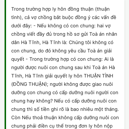
HÔN NHÂN VÀ GIA ĐÌNH
GIẤY PHÉP CON
ĐĂNG KÝ XE
Trong trường hợp ly hôn đồng thuận (thuận
ĐẤT ĐAI
tình), cả vợ chồng bắt buộc đồng ý các vấn đề
LAO ĐỘNG
HÀNH CHÍNH
HÀNH CHÍNH
HÌNH SỰ
dưới đây: - Nếu không có con chung: hai vợ
SỞ HỮU TRÍ TUỆ
chồng viết đầy đủ trong hồ sơ gửi Toà án nhân
HÌNH SỰ
DOANH NGHIỆP
HỢP ĐỒNG
dân Hà Tĩnh, Hà Tĩnh là: Chúng tôi không có
THUẾ - BẢO HIỂM
HÔN NHÂN - GIA ĐÌNH
con chung, do đó không yêu cầu Toà án giải
HỘ KINH DOANH
TỐ TỤNG
quyết - Trong trường hợp có con chung: Ai là
LAO ĐỘNG
SỞ HỮU TRÍ TUỆ
KHÁC
người được nuôi con chung sau khi Toà án Hà
Tĩnh, Hà Tĩnh giải quyết ly hôn THUẬN TÌNH
SỞ HỮU TRÍ TUỆ
LÝ LỊCH TƯ PHÁP
(ĐỒNG THUẬN); người không được giao nuôi
THỪA KẾ - DI CHÚC
dưỡng con chung có cấp dưỡng nuôi người con
TRÍCH LỤC HỘ TỊCH
chung hay không? Nếu có cấp dưỡng nuôi con
THUẾ VÀ KẾ TOÁN
CÔNG BỐ SẢN PHẨM
chung thì số tiền ghi rõ là bao nhiêu một tháng.
Còn Nếu thoả thuận không cấp dưỡng nuôi con
GIẤY PHÉP LAO ĐỘNG
chung phải điền cụ thể trong đơn ly hôn nộp