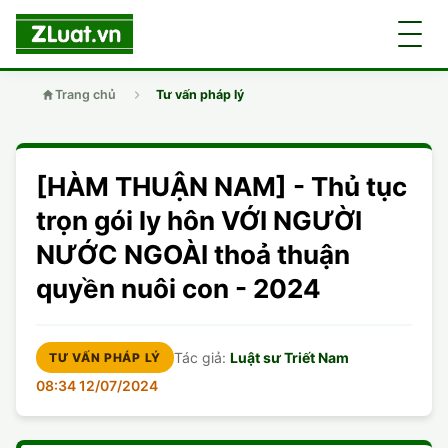
Trang chủ
Tư vấn pháp lý
GIỚI THIỆU
[HÀM THUẬN NAM] - Thủ tục
LUẬT SƯ
DÂN SỰ
trọn gói ly hôn VỚI NGƯỜI
NƯỚC NGOÀI thoả thuận
CHUYÊN VIÊN
DOANH NGHIỆP
DÂN SỰ
quyền nuôi con - 2024
TUYỂN DỤNG
ĐẤT ĐAI
DỊCH VỤ
SOẠN ĐƠN
Tác giả:
Luật sư Triết Nam
TƯ VẤN PHÁP LÝ
GIẤY PHÉP CON
DOANH NGHIỆP
DI CHÚC
LY HÔN
08:34 12/07/2024
HÌNH SỰ
ĐẤT ĐAI
VISA
DÂN SỰ