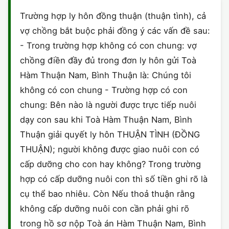
HÔN NHÂN VÀ GIA ĐÌNH
GIẤY PHÉP CON
ĐĂNG KÝ XE
Trường hợp ly hôn đồng thuận (thuận tình), cả
ĐẤT ĐAI
vợ chồng bắt buộc phải đồng ý các vấn đề sau:
LAO ĐỘNG
HÀNH CHÍNH
HÀNH CHÍNH
HÌNH SỰ
- Trong trường hợp không có con chung: vợ
SỞ HỮU TRÍ TUỆ
chồng điền đầy đủ trong đơn ly hôn gửi Toà
HÌNH SỰ
DOANH NGHIỆP
HỢP ĐỒNG
Hàm Thuận Nam, Bình Thuận là: Chúng tôi
THUẾ - BẢO HIỂM
HÔN NHÂN - GIA ĐÌNH
không có con chung - Trường hợp có con
HỘ KINH DOANH
TỐ TỤNG
chung: Bên nào là người được trực tiếp nuôi
LAO ĐỘNG
SỞ HỮU TRÍ TUỆ
KHÁC
dạy con sau khi Toà Hàm Thuận Nam, Bình
Thuận giải quyết ly hôn THUẬN TÌNH (ĐỒNG
SỞ HỮU TRÍ TUỆ
LÝ LỊCH TƯ PHÁP
THUẬN); người không được giao nuôi con có
THỪA KẾ - DI CHÚC
cấp dưỡng cho con hay không? Trong trường
TRÍCH LỤC HỘ TỊCH
hợp có cấp dưỡng nuôi con thì số tiền ghi rõ là
THUẾ VÀ KẾ TOÁN
CÔNG BỐ SẢN PHẨM
cụ thể bao nhiêu. Còn Nếu thoả thuận rằng
không cấp dưỡng nuôi con cần phải ghi rõ
GIẤY PHÉP LAO ĐỘNG
trong hồ sơ nộp Toà án Hàm Thuận Nam, Bình