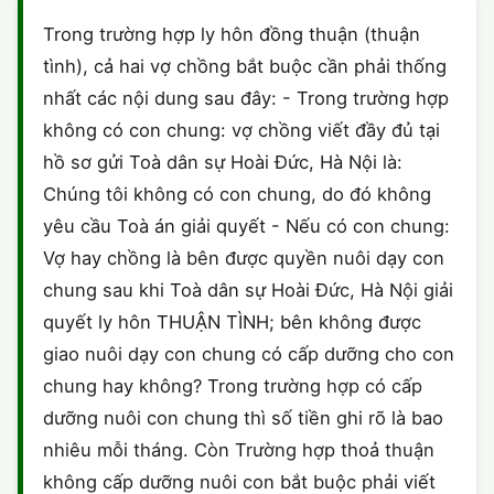
HÔN NHÂN VÀ GIA ĐÌNH
GIẤY PHÉP CON
ĐĂNG KÝ XE
Trong trường hợp ly hôn đồng thuận (thuận
tình), cả hai vợ chồng bắt buộc cần phải thống
LAO ĐỘNG
HÀNH CHÍNH
HÀNH CHÍNH
nhất các nội dung sau đây: - Trong trường hợp
SỞ HỮU TRÍ TUỆ
không có con chung: vợ chồng viết đầy đủ tại
HÌNH SỰ
DOANH NGHIỆP
hồ sơ gửi Toà dân sự Hoài Đức, Hà Nội là:
THUẾ - BẢO HIỂM
HÔN NHÂN - GIA ĐÌNH
Chúng tôi không có con chung, do đó không
HỘ KINH DOANH
yêu cầu Toà án giải quyết - Nếu có con chung:
LAO ĐỘNG
SỞ HỮU TRÍ TUỆ
Vợ hay chồng là bên được quyền nuôi dạy con
chung sau khi Toà dân sự Hoài Đức, Hà Nội giải
SỞ HỮU TRÍ TUỆ
LÝ LỊCH TƯ PHÁP
quyết ly hôn THUẬN TÌNH; bên không được
THỪA KẾ - DI CHÚC
giao nuôi dạy con chung có cấp dưỡng cho con
TRÍCH LỤC HỘ TỊCH
chung hay không? Trong trường hợp có cấp
THUẾ VÀ KẾ TOÁN
CÔNG BỐ SẢN PHẨM
dưỡng nuôi con chung thì số tiền ghi rõ là bao
nhiêu mỗi tháng. Còn Trường hợp thoả thuận
GIẤY PHÉP LAO ĐỘNG
không cấp dưỡng nuôi con bắt buộc phải viết