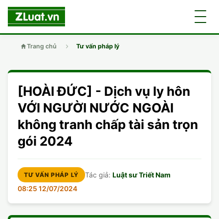
Trang chủ
Tư vấn pháp lý
GIỚI THIỆU
[HOÀI ĐỨC] - Dịch vụ ly hôn
LUẬT SƯ
DÂN SỰ
VỚI NGƯỜI NƯỚC NGOÀI
không tranh chấp tài sản trọn
CHUYÊN VIÊN
DOANH NGHIỆP
DÂN SỰ
gói 2024
TUYỂN DỤNG
ĐẤT ĐAI
DỊCH VỤ
SOẠN ĐƠN
Tác giả:
Luật sư Triết Nam
TƯ VẤN PHÁP LÝ
GIẤY PHÉP CON
DOANH NGHIỆP
DI CHÚC
HÔN NHÂN GIA ĐÌNH
08:25 12/07/2024
HÌNH SỰ
ĐẤT ĐAI
VISA