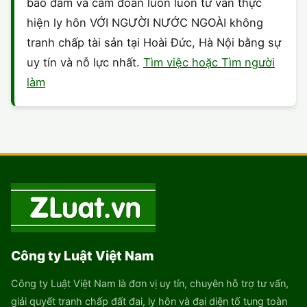
bảo đảm và cam đoan luôn luôn tư vấn thực
hiện ly hôn VỚI NGƯỜI NƯỚC NGOÀI không
tranh chấp tài sản tại Hoài Đức, Hà Nội bằng sự
uy tín và nỗ lực nhất.
Tìm việc hoặc Tìm người
làm
Công ty Luật Việt Nam
Công ty Luật Việt Nam là đơn vị uy tín, chuyên hỗ trợ tư vấn,
giải quyết tranh chấp đất đai, ly hôn và đại diện tố tụng toàn