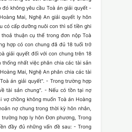
o đó không yêu cầu Toà án giải quyết -
Hoàng Mai, Nghệ An giải quyết ly hôn
ó cấp dưỡng nuôi con thì số tiền ghi
 thoả thuận cụ thể trong đơn nộp Toà
g hợp có con chung đã đủ 18 tuổi trở
à giải quyết đối với con chung trên 18
 thống nhất việc phân chia các tài sản
 Hoàng Mai, Nghệ An phân chia các tài
Toà án giải quyết". - Trong trường hợp
ề tài sản chung". - Nếu có tồn tại nợ
 hai vợ chồng không muốn Toà án Hoàng
hoản nợ chung trong thời kỳ hôn nhân,
g trường hợp ly hôn Đơn phương, Trong
iền đầy đủ những vấn đề sau: - Trong