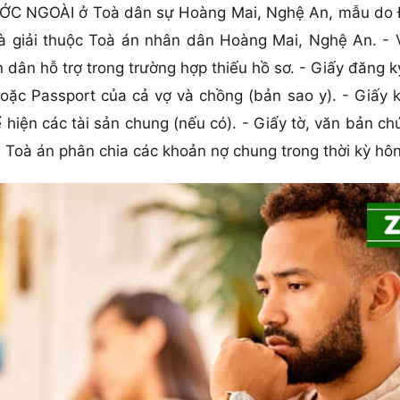
ỚC NGOÀI ở Toà dân sự Hoàng Mai, Nghệ An, mẫu do Độ
oà giải thuộc Toà án nhân dân Hoàng Mai, Nghệ An. -
ân hỗ trợ trong trường hợp thiếu hồ sơ. - Giấy đăng ký
c Passport của cả vợ và chồng (bản sao y). - Giấy kh
ể hiện các tài sản chung (nếu có). - Giấy tờ, văn bản c
 Toà án phân chia các khoản nợ chung trong thời kỳ hô