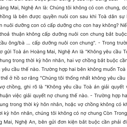
Hoàng Mai, Nghệ An là: Chúng tôi không có con chung, d
hồng là bên được quyền nuôi con sau khi Toà dân sự 
uôi dưỡng con có cấp dưỡng cho con hay không? Nếu c
 thoả thuận không cấp dưỡng nuôi con chung bắt buộc
ầu ông/bà … cấp dưỡng nuôi con chung". - Trong trườn
 sơ gửi Toà án Hoàng Mai, Nghệ An là "Không yêu cầu To
chung trong thời kỳ hôn nhân, hai vợ chồng bắt buộc cần
c yêu cầu thế nào. Trường hợp hai bên không muốn Toà
 thể ở hồ sơ rằng "Chúng tôi thống nhất không yêu cầu 
ợ chồng, ghi rõ là "Không yêu cầu Toà án giải quyết v
thuận việc giải quyết nợ chung thế nào. - Trường hợp
hung trong thời kỳ hôn nhân, hoặc vợ chồng không có k
hời kỳ hôn nhân, chúng tôi không có nợ chung Còn Tron
 Mai, Nghệ An, bên gửi đơn kiện bắt buộc cần phải đ