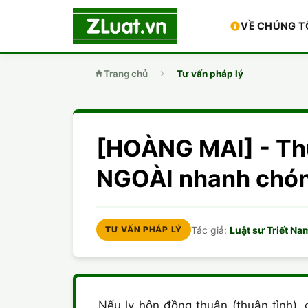
VỀ CHÚNG T
Trang chủ
Tư vấn pháp lý
[HOÀNG MAI] - Th
NGOÀI nhanh chó
Tác giả:
Luật sư Triết Na
TƯ VẤN PHÁP LÝ
Nếu ly hôn đồng thuận (thuận tình),