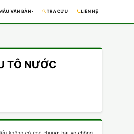
MẪU VĂN BẢN
TRA CỨU
LIÊN HỆ
YẾU TÔ NƯỚC
 Nếu không có con chung: hai vợ chồng