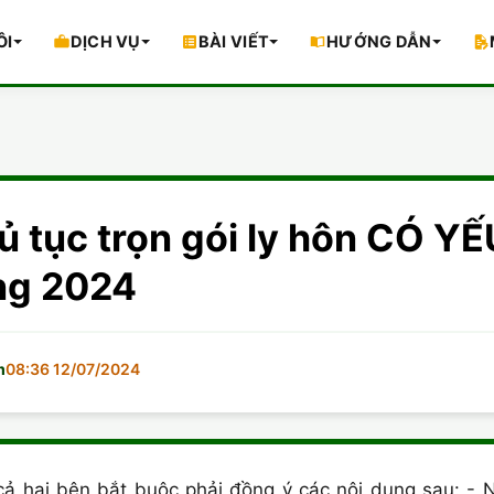
ÔI
DỊCH VỤ
BÀI VIẾT
HƯỚNG DẪN
ủ tục trọn gói ly hôn CÓ 
ng 2024
m
08:36 12/07/2024
 cả hai bên bắt buộc phải đồng ý các nội dung sau: -