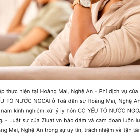
iếp thực hiện tại Hoàng Mai, Nghệ An - Phí dịch vụ của
YẾU TÔ NƯỚC NGOÀI ở Toà dân sự Hoàng Mai, Nghệ An l
10 năm kinh nghiệm xử lý ly hôn CÓ YẾU TÔ NƯỚC NGOÀI
g. - Luật sư của Zluat.vn bảo đảm và cam đoan luôn luô
Mai, Nghệ An trong sự uy tín, trách nhiệm và tận tâm