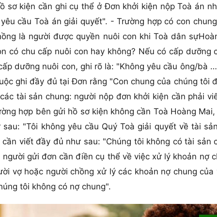
hồ sơ kiện cần ghi cụ thể ở Đơn khởi kiện nộp Toà án
yêu cầu Toà án giải quyết". - Trường hợp có con chung
hồng là người được quyền nuôi con khi Toà dân sựHoàn
n có chu cấp nuôi con hay không? Nếu có cấp dưỡng ch
ấp dưỡng nuôi con, ghi rõ là: "Không yêu cầu ông/bà …
buộc ghi đầy đủ tại Đơn rằng "Con chung của chúng tôi 
 các tài sản chung: người nộp đơn khởi kiện cần phải vi
ường hợp bên gửi hồ sơ kiện không cần Toà Hoàng Mai, 
ư sau: "Tôi không yêu cầu Quý Toà giải quyết về tài s
 cần viết đầy đủ như sau: "Chúng tôi không có tài sản
g, người gửi đơn cần điền cụ thể về việc xử lý khoản nợ
ời vợ hoặc người chồng xử lý các khoản nợ chung của 
Chúng tôi không có nợ chung".