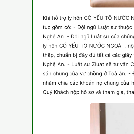
Khi hỗ trợ ly hôn CÓ YẾU TÔ NƯỚC NG
tục gồm có: - Đội ngũ Luật sư thuộc 
Nghệ An. - Đội ngũ Luật sư của chúng
ly hôn CÓ YẾU TÔ NƯỚC NGOÀI , nộp
thập, chuẩn bị đầy đủ tất cả các giấy
Nghệ An. - Luật sư Zluat sẽ tư vấn C
sản chung của vợ chồng ở Toà án. - Đ
nhằm chia các khoản nợ chung của ha
Quý Khách nộp hồ sơ và tham gia, tha