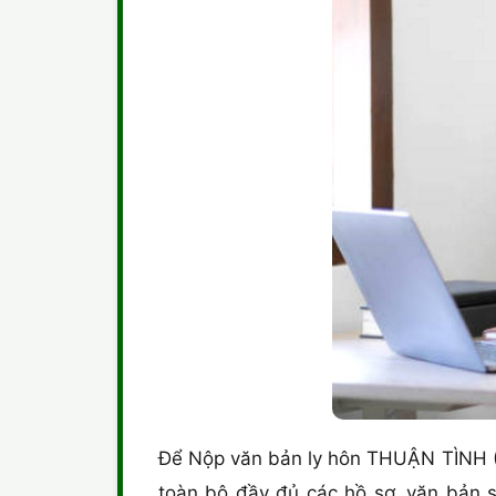
Để Nộp văn bản ly hôn THUẬN TÌNH 
toàn bộ đầy đủ các hồ sơ, văn bản