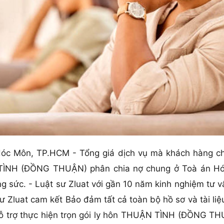
 Hóc Môn, TP.HCM - Tổng giá dịch vụ mà khách hàng chi 
 TÌNH (ĐỒNG THUẬN) phân chia nợ chung ở Toà án Hó
ông sức. - Luật sư Zluat với gần 10 năm kinh nghiệm t
 Zluat cam kết Bảo đảm tất cả toàn bộ hồ sơ và tài li
ỗ trợ thực hiện trọn gói ly hôn THUẬN TÌNH (ĐỒNG TH