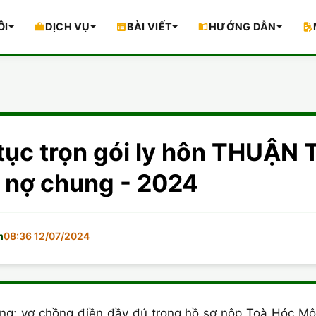
ÔI
DỊCH VỤ
BÀI VIẾT
HƯỚNG DẪN
tục trọn gói ly hôn THUẬN
 nợ chung - 2024
m
08:36 12/07/2024
ng: vợ chồng điền đầy đủ trong hồ sơ nộp Toà Hóc Mô