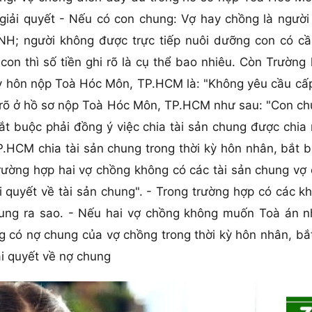
iải quyết - Nếu có con chung: Vợ hay chồng là người
NH; người không được trực tiếp nuôi dưỡng con có c
con thì số tiền ghi rõ là cụ thể bao nhiêu. Còn Trườn
 ly hôn nộp Toà Hóc Môn, TP.HCM là: "Không yêu cầu cấ
ết rõ ở hồ sơ nộp Toà Hóc Môn, TP.HCM như sau: "Con chu
ắt buộc phải đồng ý việc chia tài sản chung được chia
CM chia tài sản chung trong thời kỳ hôn nhân, bắt bu
trường hợp hai vợ chồng không có các tài sản chung vợ 
i quyết về tài sản chung". - Trong trường hợp có các 
chung ra sao. - Nếu hai vợ chồng không muốn Toà án
 có nợ chung của vợ chồng trong thời kỳ hôn nhân, bắ
ải quyết về nợ chung