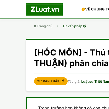
VỀ CHÚNG T
Trang chủ
Tư vấn pháp lý
[HÓC MÔN] - Thủ 
THUẬN) phân chia
Tác giả:
Luật sư Triết Na
TƯ VẤN PHÁP LÝ
- Trong trường hợp không có con chu