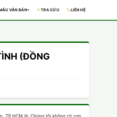
MẪU VĂN BẢN
TRA CỨU
LIÊN HỆ
 TÌNH (ĐỒNG
n, TP.HCM là: Chúng tôi không có con