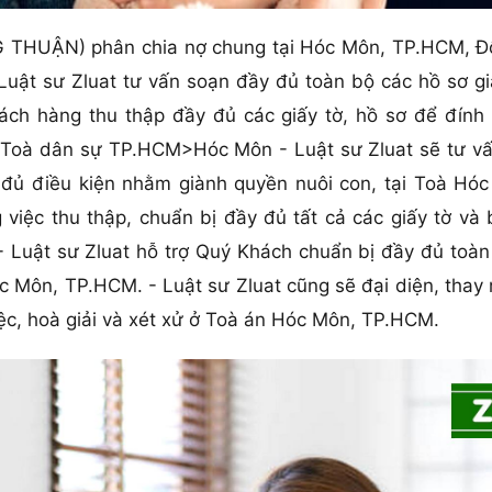
 THUẬN) phân chia nợ chung tại Hóc Môn, TP.HCM, Đội
 Luật sư Zluat tư vấn soạn đầy đủ toàn bộ các hồ sơ g
hách hàng thu thập đầy đủ các giấy tờ, hồ sơ để đ
 Toà dân sự TP.HCM>Hóc Môn - Luật sư Zluat sẽ tư vấ
 đủ điều kiện nhằm giành quyền nuôi con, tại Toà Hó
 việc thu thập, chuẩn bị đầy đủ tất cả các giấy tờ và
 - Luật sư Zluat hỗ trợ Quý Khách chuẩn bị đầy đủ to
c Môn, TP.HCM. - Luật sư Zluat cũng sẽ đại diện, thay
iệc, hoà giải và xét xử ở Toà án Hóc Môn, TP.HCM.