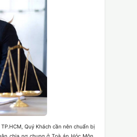
 TP.HCM, Quý Khách cần nên chuẩn bị
ân chia nợ chung ở Toà án Hóc Môn,