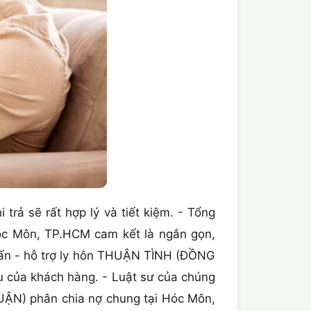
trả sẽ rất hợp lý và tiết kiệm. - Tổng
c Môn, TP.HCM cam kết là ngắn gọn,
ư vấn - hỗ trợ ly hôn THUẬN TÌNH (ĐỒNG
ệu của khách hàng. - Luật sư của chúng
UẬN) phân chia nợ chung tại Hóc Môn,