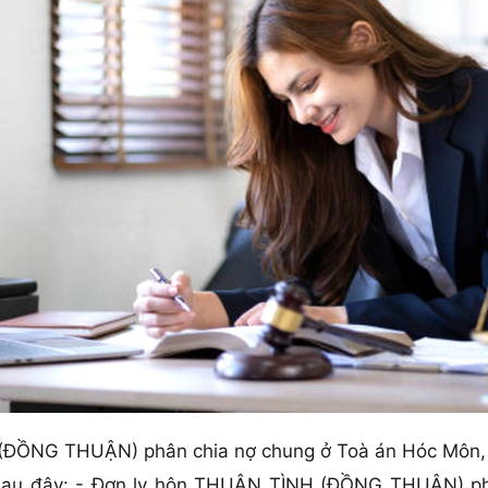
(ĐỒNG THUẬN) phân chia nợ chung ở Toà án Hóc Môn,
 sau đây: - Đơn ly hôn THUẬN TÌNH (ĐỒNG THUẬN) ph