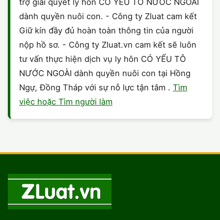
trợ giải quyết ly hôn CÓ YẾU TÔ NƯỚC NGOÀI
dành quyền nuôi con. - Công ty Zluat cam kết
Giữ kín đầy đủ hoàn toàn thông tin của người
nộp hồ sơ. - Công ty Zluat.vn cam kết sẽ luôn
tư vấn thực hiện dịch vụ ly hôn CÓ YẾU TÔ
NƯỚC NGOÀI dành quyền nuôi con tại Hồng
Ngự, Đồng Tháp với sự nỗ lực tận tâm .
Tìm
việc hoặc Tìm người làm