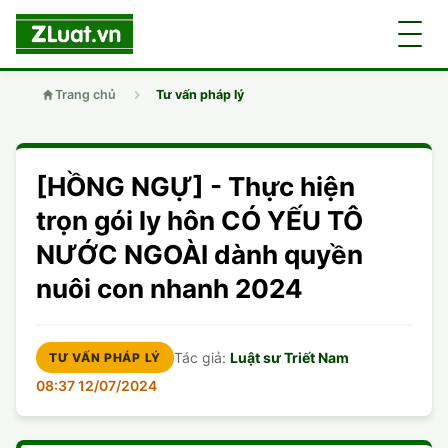
Trang chủ
Tư vấn pháp lý
GIỚI THIỆU
[HỒNG NGỰ] - Thực hiện
LUẬT SƯ
DÂN SỰ
trọn gói ly hôn CÓ YẾU TÔ
NƯỚC NGOÀI dành quyền
CHUYÊN VIÊN
DOANH NGHIỆP
DÂN SỰ
nuôi con nhanh 2024
TUYỂN DỤNG
ĐẤT ĐAI
DỊCH VỤ
SOẠN ĐƠN
Tác giả:
Luật sư Triết Nam
TƯ VẤN PHÁP LÝ
GIẤY PHÉP CON
DOANH NGHIỆP
DI CHÚC
LY HÔN
08:37 12/07/2024
HÌNH SỰ
ĐẤT ĐAI
VISA
DÂN SỰ