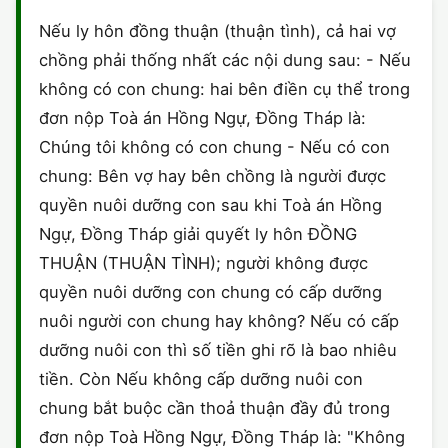
HÔN NHÂN VÀ GIA ĐÌNH
GIẤY PHÉP CON
ĐĂNG KÝ XE
Nếu ly hôn đồng thuận (thuận tình), cả hai vợ
ĐẤT ĐAI
chồng phải thống nhất các nội dung sau: - Nếu
LAO ĐỘNG
HÀNH CHÍNH
HÀNH CHÍNH
HÌNH SỰ
không có con chung: hai bên điền cụ thể trong
SỞ HỮU TRÍ TUỆ
đơn nộp Toà án Hồng Ngự, Đồng Tháp là:
HÌNH SỰ
DOANH NGHIỆP
HỢP ĐỒNG
Chúng tôi không có con chung - Nếu có con
THUẾ - BẢO HIỂM
HÔN NHÂN - GIA ĐÌNH
chung: Bên vợ hay bên chồng là người được
HỘ KINH DOANH
TỐ TỤNG
quyền nuôi dưỡng con sau khi Toà án Hồng
LAO ĐỘNG
SỞ HỮU TRÍ TUỆ
KHÁC
Ngự, Đồng Tháp giải quyết ly hôn ĐỒNG
THUẬN (THUẬN TÌNH); người không được
SỞ HỮU TRÍ TUỆ
LÝ LỊCH TƯ PHÁP
quyền nuôi dưỡng con chung có cấp dưỡng
THỪA KẾ - DI CHÚC
nuôi người con chung hay không? Nếu có cấp
TRÍCH LỤC HỘ TỊCH
dưỡng nuôi con thì số tiền ghi rõ là bao nhiêu
THUẾ VÀ KẾ TOÁN
CÔNG BỐ SẢN PHẨM
tiền. Còn Nếu không cấp dưỡng nuôi con
chung bắt buộc cần thoả thuận đầy đủ trong
GIẤY PHÉP LAO ĐỘNG
đơn nộp Toà Hồng Ngự, Đồng Tháp là: "Không