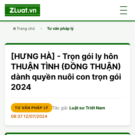
Trang chủ
Tư vấn pháp lý
GIỚI THIỆU
[HƯNG HÀ] - Trọn gói ly hôn
LUẬT SƯ
DÂN SỰ
THUẬN TÌNH (ĐỒNG THUẬN)
dành quyền nuôi con trọn gói
CHUYÊN VIÊN
DOANH NGHIỆP
DÂN SỰ
2024
TUYỂN DỤNG
ĐẤT ĐAI
DỊCH VỤ
SOẠN ĐƠN
Tác giả:
Luật sư Triết Nam
TƯ VẤN PHÁP LÝ
GIẤY PHÉP CON
DOANH NGHIỆP
DI CHÚC
LY HÔN
08:37 12/07/2024
HÌNH SỰ
ĐẤT ĐAI
VISA
DÂN SỰ