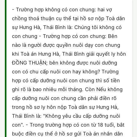
HÔN NHÂN VÀ GIA ĐÌNH
GIẤY PHÉP CON
ĐĂNG KÝ XE
- Trường hợp không có con chung: hai vợ
ĐẤT ĐAI
chồng thoả thuận cụ thể tại hồ sơ nộp Toà dân
LAO ĐỘNG
HÀNH CHÍNH
HÀNH CHÍNH
HÌNH SỰ
sự Hưng Hà, Thái Bình là: Chúng tôi không có
SỞ HỮU TRÍ TUỆ
con chung - Trường hợp có con chung: Bên
HÌNH SỰ
DOANH NGHIỆP
HỢP ĐỒNG
nào là người được quyền nuôi dạy con chung
THUẾ - BẢO HIỂM
HÔN NHÂN - GIA ĐÌNH
khi Toà án Hưng Hà, Thái Bình giải quyết ly hôn
HỘ KINH DOANH
TỐ TỤNG
ĐỒNG THUẬN; bên không được nuôi dưỡng
LAO ĐỘNG
SỞ HỮU TRÍ TUỆ
KHÁC
con có chu cấp nuôi con hay không? Trường
hợp có cấp dưỡng nuôi con chung thì số tiền
SỞ HỮU TRÍ TUỆ
LÝ LỊCH TƯ PHÁP
ghi rõ là bao nhiêu mỗi tháng. Còn Nếu không
THỪA KẾ - DI CHÚC
cấp dưỡng nuôi con chung cần phải điền rõ
TRÍCH LỤC HỘ TỊCH
trong hồ sơ ly hôn nộp Toà dân sự Hưng Hà,
THUẾ VÀ KẾ TOÁN
CÔNG BỐ SẢN PHẨM
Thái Bình là: "Không yêu cầu cấp dưỡng nuôi
con". - Trong trường hợp có con từ 18 tuổi, bắt
GIẤY PHÉP LAO ĐỘNG
buộc điền cụ thể ở hồ sơ gửi Toà án nhân dân