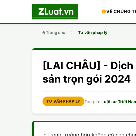
VỀ CHÚNG T
Trang chủ
Tư vấn pháp lý
[LAI CHÂU] - Dịch
sản trọn gói 2024
Tác giả:
Luật sư Triết Na
TƯ VẤN PHÁP LÝ
- Trong trường hợp không có con chun