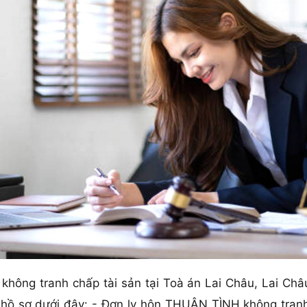
ông tranh chấp tài sản tại Toà án Lai Châu, Lai Châu
 hồ sơ dưới đây: - Đơn ly hôn THUẬN TÌNH không tranh 