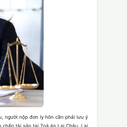
, người nộp đơn ly hôn cần phải lưu ý
chấp tài sản tại Toà án Lai Châu, Lai