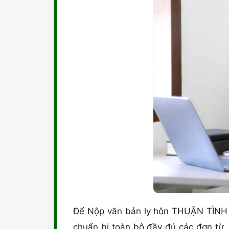
Để Nộp văn bản ly hôn THUẬN TÌNH kh
chuẩn bị toàn bộ đầy đủ các đơn từ,