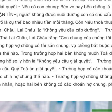
ải quyết - Nếu có con chung: Bên vợ hay bên chồng là 
UẬN TÌNH; người không được nuôi dưỡng con có chu cấp
 rõ là cụ thể bao nhiêu tiền mỗi tháng. Còn Nếu thoả t
ai Châu, Lai Châu là: "Không yêu cầu cấp dưỡng". - Tr
 Toà Lai Châu, Lai Châu rằng "Con chung của chúng tôi 
ờng hợp vợ chồng có tài sản chung, vợ chồng bắt buộc 
ư thế nào. Trong trường hợp hai bên không muốn Toà dâ
ng hồ sơ ly hôn là "Không yêu cầu giải quyết". - Trườn
u cầu Quý Toà án giải quyết. - Trường hợp có các khoả
ệc chia nợ chung thế nào. - Trường hợp vợ chồng khôn
ôn nhân, hoặc hai bên không có các khoản nợ chung, ph