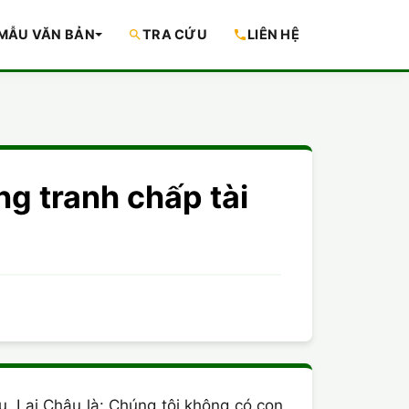
MẪU VĂN BẢN
TRA CỨU
LIÊN HỆ
g tranh chấp tài
u, Lai Châu là: Chúng tôi không có con