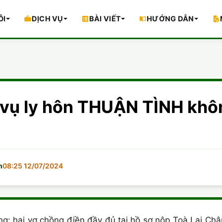
ÔI
DỊCH VỤ
BÀI VIẾT
HƯỚNG DẪN
 vụ ly hôn THUẬN TÌNH khôn
m
08:25 12/07/2024
g: hai vợ chồng điền đầy đủ tại hồ sơ nộp Toà Lai Châ