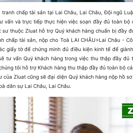
ranh chấp tài sản tại Lai Châu, Lai Châu, Đội ngũ Luật
tư vấn và trực tiếp thực hiện việc soạn đầy đủ toàn bộ
t sư thuộc Zluat hỗ trợ Quý khách hàng chuẩn bị đầy đ
h chấp tài sản, nộp cho Toà LAI CHÂU>Lai Châu - Côn
ác giấy tờ để chứng minh đủ điều kiện kinh tế để giành
 sẽ tư vấn Quý khách hàng trong việc thu thập đầy đủ 
a chúng tôi hỗ trợ Khách hàng thu thập đầy đủ toàn bộ c
sư của Zluat cũng sẽ đại diện Quý khách hàng nộp hồ s
 Toà dân sự Lai Châu, Lai Châu.