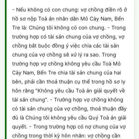
HÔN NHÂN VÀ GIA ĐÌNH
GIẤY PHÉP CON
ĐĂNG KÝ XE
- Nếu không có con chung: vợ chồng điền rõ ở
ĐẤT ĐAI
hồ sơ nộp Toà án nhân dân Mỏ Cày Nam, Bến
LAO ĐỘNG
HÀNH CHÍNH
HÀNH CHÍNH
HÌNH SỰ
Tre là: Chúng tôi không có con chung. - Trong
SỞ HỮU TRÍ TUỆ
trường hợp có tài sản chung của vợ chồng, vợ
HÌNH SỰ
DOANH NGHIỆP
HỢP ĐỒNG
chồng bắt buộc đồng ý việc chia các tài sản
THUẾ - BẢO HIỂM
HÔN NHÂN - GIA ĐÌNH
chung của vợ chồng sẽ xử lý ra sao. Trong
HỘ KINH DOANH
TỐ TỤNG
trường hợp vợ chồng không yêu cầu Toà Mỏ
LAO ĐỘNG
SỞ HỮU TRÍ TUỆ
KHÁC
Cày Nam, Bến Tre chia tài sản chung của hai
bên, phải cần thoả thuận cụ thể trong hồ sơ ly
SỞ HỮU TRÍ TUỆ
LÝ LỊCH TƯ PHÁP
hôn rằng "Không yêu cầu Toà án giải quyết về
THỪA KẾ - DI CHÚC
tài sản chung". - Trường hợp vợ chồng không
TRÍCH LỤC HỘ TỊCH
có tài sản chung của vợ chồng, thoả thuận đầy
THUẾ VÀ KẾ TOÁN
CÔNG BỐ SẢN PHẨM
đủ là Chúng tôi không yêu cầu Quý Toà án giải
quyết. - Trong trường hợp có nợ chung của vợ
GIẤY PHÉP LAO ĐỘNG
chồng trong thời kỳ hôn nhân: vợ chồng cần