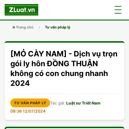
Trang chủ
Tư vấn pháp lý
GIỚI THIỆU
[MỎ CÀY NAM] - Dịch vụ trọn
LUẬT SƯ
DÂN SỰ
gói ly hôn ĐỒNG THUẬN
không có con chung nhanh
CHUYÊN VIÊN
DOANH NGHIỆP
DÂN SỰ
2024
TUYỂN DỤNG
ĐẤT ĐAI
DỊCH VỤ
SOẠN ĐƠN
Tác giả:
Luật sư Triết Nam
TƯ VẤN PHÁP LÝ
GIẤY PHÉP CON
DOANH NGHIỆP
DI CHÚC
LY HÔN
08:36 12/07/2024
HÌNH SỰ
ĐẤT ĐAI
VISA
DÂN SỰ