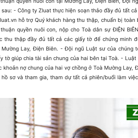
uận quyền nuôi con tại Mường Lay, Điện Biên, Đội ngũ 
 sau: - Công ty Zluat thực hiện soạn thảo đầy đủ tất c
luat.vn hỗ trợ Quý khách hàng thu thập, chuẩn bị toàn
thuận quyền nuôi con, nộp cho Toà dân sự ĐIỆN BIÊ
ệc thu thập đầy đủ tất cả các giấy tờ để chứng minh 
 Mường Lay, Điện Biên. - Đội ngũ Luật sư của chúng t
y tờ giúp chia tài sản chung của hai bên tại Toà. - Luậ
c khoản nợ chung của hai vợ chồng ở Toà Mường Lay, Đi
hồ sơ và tham gia, tham dự tất cả phiên/buổi làm việc