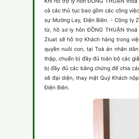
Khi hỗ trợ ly hôn ĐỒNG THUẬN thoả th
cả các thủ tục bao gồm các công việc
sự Mường Lay, Điện Biên. - Công ty Z
từ, hồ sơ ly hôn ĐỒNG THUẬN thoả 
Zluat sẽ hỗ trợ Khách hàng trong vi
quyền nuôi con, tại Toà án nhân dân
thập, chuẩn bị đầy đủ toàn bộ các giấ
bị đầy đủ các bằng chứng để chia cá
sẽ đại diện, thay mặt Quý Khách nộp 
Điện Biên.