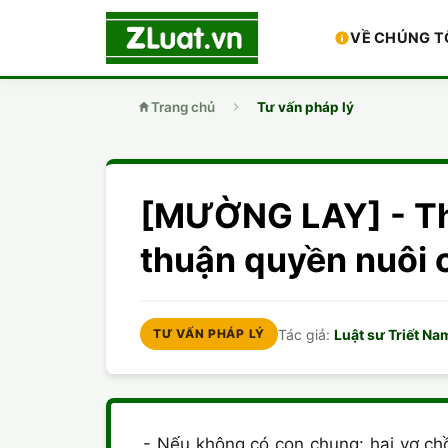
VỀ CHÚNG T
Trang chủ
Tư vấn pháp lý
[MƯỜNG LAY] - Th
thuận quyền nuôi
Tác giả:
Luật sư Triết Na
TƯ VẤN PHÁP LÝ
- Nếu không có con chung: hai vợ ch