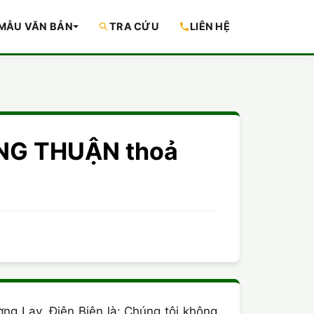
MẪU VĂN BẢN
TRA CỨU
LIÊN HỆ
ỒNG THUẬN thoả
ng Lay, Điện Biên là: Chúng tôi không