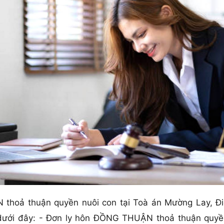
hoả thuận quyền nuôi con tại Toà án Mường Lay, Điệ
 dưới đây: - Đơn ly hôn ĐỒNG THUẬN thoả thuận quyề