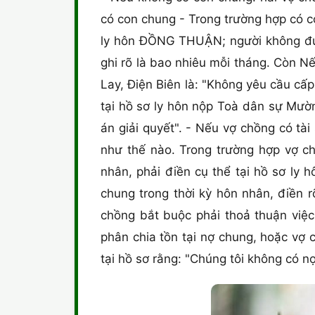
có con chung - Trong trường hợp có c
ly hôn ĐỒNG THUẬN; người không được
ghi rõ là bao nhiêu mỗi tháng. Còn 
Lay, Điện Biên là: "Không yêu cầu cấ
tại hồ sơ ly hôn nộp Toà dân sự Mườ
án giải quyết". - Nếu vợ chồng có tài
như thế nào. Trong trường hợp vợ ch
nhân, phải điền cụ thể tại hồ sơ ly 
chung trong thời kỳ hôn nhân, điền r
chồng bắt buộc phải thoả thuận việ
phân chia tồn tại nợ chung, hoặc vợ 
tại hồ sơ rằng: "Chúng tôi không có n