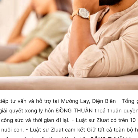
tiếp tư vấn và hỗ trợ tại Mường Lay, Điện Biên - Tổng 
n giải quyết xong ly hôn ĐỒNG THUẬN thoả thuận quyền
công sức và thời gian đi lại. - Luật sư Zluat có trên 10
i con. - Luật sư Zluat cam kết Giữ tất cả toàn bộ hồ