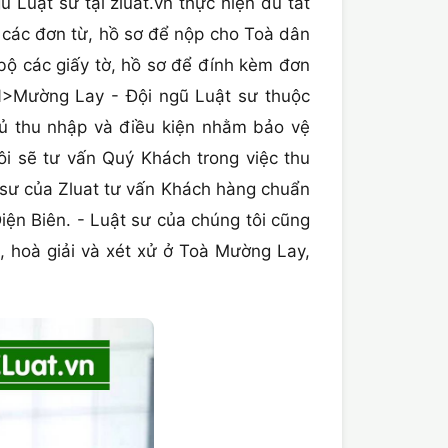
Luật sư tại zluat.vn thực hiện đủ tất
ả các đơn từ, hồ sơ để nộp cho Toà dân
 bộ các giấy tờ, hồ sơ để đính kèm đơn
N>Mường Lay - Đội ngũ Luật sư thuộc
đủ thu nhập và điều kiện nhằm bảo vệ
ôi sẽ tư vấn Quý Khách trong việc thu
t sư của Zluat tư vấn Khách hàng chuẩn
ện Biên. - Luật sư của chúng tôi cũng
, hoà giải và xét xử ở Toà Mường Lay,