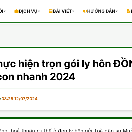
ÔI
DỊCH VỤ
BÀI VIẾT
HƯỚNG DẪN
ực hiện trọn gói ly hôn Đ
 con nhanh 2024
m
08:25 12/07/2024
ồng thoả thuận cụ thể ở đơn ly hôn gửi Toà dân sự Mườ