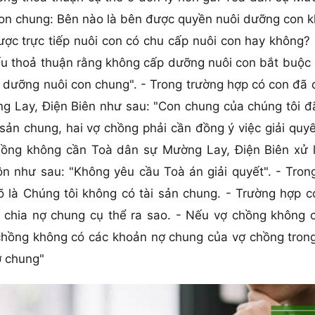
on chung: Bên nào là bên được quyền nuôi dưỡng con kh
 trực tiếp nuôi con có chu cấp nuôi con hay không? N
Nếu thoả thuận rằng không cấp dưỡng nuôi con bắt buộc
p dưỡng nuôi con chung". - Trong trường hợp có con đã 
ng Lay, Điện Biên như sau: "Con chung của chúng tôi đ
 sản chung, hai vợ chồng phải cần đồng ý việc giải quy
ồng không cần Toà dân sự Mường Lay, Điện Biên xử lý
hôn như sau: "Không yêu cầu Toà án giải quyết". - Tro
õ là Chúng tôi không có tài sản chung. - Trường hợp c
c chia nợ chung cụ thể ra sao. - Nếu vợ chồng không
chồng không có các khoản nợ chung của vợ chồng trong 
ợ chung"