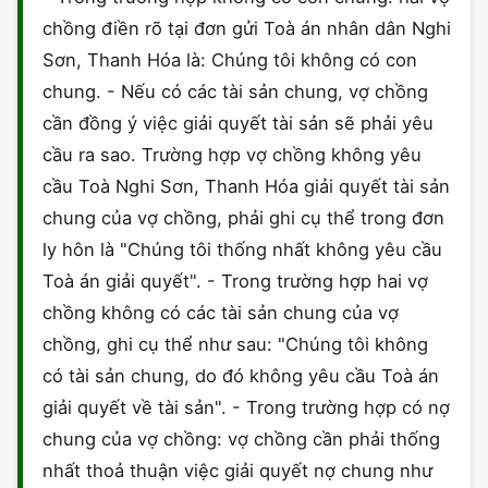
HÔN NHÂN VÀ GIA ĐÌNH
GIẤY PHÉP CON
chồng điền rõ tại đơn gửi Toà án nhân dân Nghi
ĐĂNG KÝ XE
ĐẤT ĐAI
Sơn, Thanh Hóa là: Chúng tôi không có con
LAO ĐỘNG
HÀNH CHÍNH
HÀNH CHÍNH
HÌNH SỰ
chung. - Nếu có các tài sản chung, vợ chồng
cần đồng ý việc giải quyết tài sản sẽ phải yêu
SỞ HỮU TRÍ TUỆ
HÌNH SỰ
DOANH NGHIỆP
HỢP ĐỒNG
cầu ra sao. Trường hợp vợ chồng không yêu
THUẾ - BẢO HIỂM
HÔN NHÂN - GIA ĐÌNH
cầu Toà Nghi Sơn, Thanh Hóa giải quyết tài sản
HỘ KINH DOANH
TỐ TỤNG
chung của vợ chồng, phải ghi cụ thể trong đơn
LAO ĐỘNG
SỞ HỮU TRÍ TUỆ
ly hôn là "Chúng tôi thống nhất không yêu cầu
KHÁC
Toà án giải quyết". - Trong trường hợp hai vợ
SỞ HỮU TRÍ TUỆ
LÝ LỊCH TƯ PHÁP
chồng không có các tài sản chung của vợ
chồng, ghi cụ thể như sau: "Chúng tôi không
THỪA KẾ - DI CHÚC
TRÍCH LỤC HỘ TỊCH
có tài sản chung, do đó không yêu cầu Toà án
THUẾ VÀ KẾ TOÁN
giải quyết về tài sản". - Trong trường hợp có nợ
CÔNG BỐ SẢN PHẨM
chung của vợ chồng: vợ chồng cần phải thống
GIẤY PHÉP LAO ĐỘNG
nhất thoả thuận việc giải quyết nợ chung như