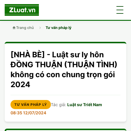
Trang chủ
Tư vấn pháp lý
GIỚI THIỆU
[NHÀ BÈ] - Luật sư ly hôn
LUẬT SƯ
DÂN SỰ
ĐỒNG THUẬN (THUẬN TÌNH)
không có con chung trọn gói
CHUYÊN VIÊN
DOANH NGHIỆP
DÂN SỰ
2024
TUYỂN DỤNG
ĐẤT ĐAI
DỊCH VỤ
SOẠN ĐƠN
Tác giả:
Luật sư Triết Nam
TƯ VẤN PHÁP LÝ
GIẤY PHÉP CON
DOANH NGHIỆP
DI CHÚC
LY HÔN
08:35 12/07/2024
HÌNH SỰ
ĐẤT ĐAI
VISA
DÂN SỰ