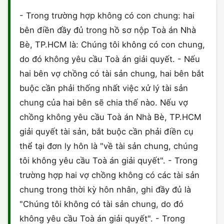
HÔN NHÂN VÀ GIA ĐÌNH
GIẤY PHÉP CON
ĐĂNG KÝ XE
- Trong trường hợp không có con chung: hai
ĐẤT ĐAI
bên điền đầy đủ trong hồ sơ nộp Toà án Nhà
LAO ĐỘNG
HÀNH CHÍNH
HÀNH CHÍNH
HÌNH SỰ
Bè, TP.HCM là: Chúng tôi không có con chung,
SỞ HỮU TRÍ TUỆ
do đó không yêu cầu Toà án giải quyết. - Nếu
HÌNH SỰ
DOANH NGHIỆP
HỢP ĐỒNG
hai bên vợ chồng có tài sản chung, hai bên bắt
THUẾ - BẢO HIỂM
HÔN NHÂN - GIA ĐÌNH
buộc cần phải thống nhất việc xử lý tài sản
HỘ KINH DOANH
TỐ TỤNG
chung của hai bên sẽ chia thế nào. Nếu vợ
LAO ĐỘNG
SỞ HỮU TRÍ TUỆ
KHÁC
chồng không yêu cầu Toà án Nhà Bè, TP.HCM
giải quyết tài sản, bắt buộc cần phải điền cụ
SỞ HỮU TRÍ TUỆ
LÝ LỊCH TƯ PHÁP
thể tại đơn ly hôn là "về tài sản chung, chúng
THỪA KẾ - DI CHÚC
tôi không yêu cầu Toà án giải quyết". - Trong
TRÍCH LỤC HỘ TỊCH
trường hợp hai vợ chồng không có các tài sản
THUẾ VÀ KẾ TOÁN
CÔNG BỐ SẢN PHẨM
chung trong thời kỳ hôn nhân, ghi đầy đủ là
"Chúng tôi không có tài sản chung, do đó
GIẤY PHÉP LAO ĐỘNG
không yêu cầu Toà án giải quyết". - Trong