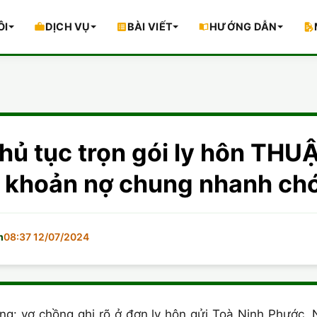
ÔI
DỊCH VỤ
BÀI VIẾT
HƯỚNG DẪN
hủ tục trọn gói ly hôn TH
 khoản nợ chung nhanh ch
m
08:37 12/07/2024
ng: vợ chồng ghi rõ ở đơn ly hôn gửi Toà Ninh Phước, 