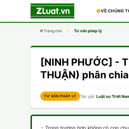
VỀ CHÚNG T
Trang chủ
Tư vấn pháp lý
[NINH PHƯỚC] - T
THUẬN) phân chia
Tác giả:
Luật sư Triết Na
TƯ VẤN PHÁP LÝ
- Trong trường hợp không có con chu