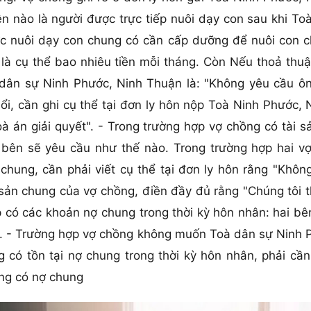
 nào là người được trực tiếp nuôi dạy con sau khi Toà
nuôi dạy con chung có cần cấp dưỡng để nuôi con c
õ là cụ thể bao nhiêu tiền mỗi tháng. Còn Nếu thoả th
 dân sự Ninh Phước, Ninh Thuận là: "Không yêu cầu ô
ổi, cần ghi cụ thể tại đơn ly hôn nộp Toà Ninh Phước,
oà án giải quyết". - Trong trường hợp vợ chồng có tài 
ai bên sẽ yêu cầu như thế nào. Trong trường hợp hai
chung, cần phải viết cụ thể tại đơn ly hôn rằng "Khôn
 sản chung của vợ chồng, điền đầy đủ rằng "Chúng tôi 
p có các khoản nợ chung trong thời kỳ hôn nhân: hai b
ao. - Trường hợp vợ chồng không muốn Toà dân sự Ninh 
 có tồn tại nợ chung trong thời kỳ hôn nhân, phải cần 
ông có nợ chung