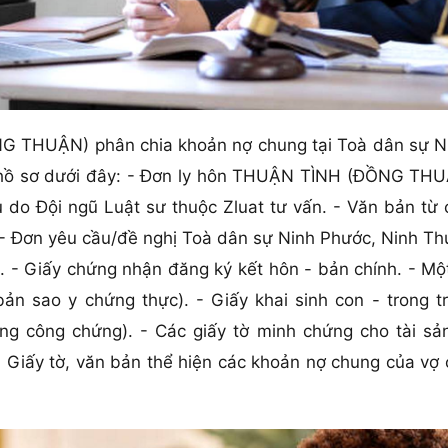
 THUẬN) phân chia khoản nợ chung tại Toà dân sự Ni
c hồ sơ dưới đây: - Đơn ly hôn THUẬN TÌNH (ĐỒNG THU
o Đội ngũ Luật sư thuộc Zluat tư vấn. - Văn bản từ ch
 Đơn yêu cầu/đề nghị Toà dân sự Ninh Phước, Ninh Thuậ
). - Giấy chứng nhận đăng ký kết hôn - bản chính. - M
ản sao y chứng thực). - Giấy khai sinh con - trong 
g công chứng). - Các giấy tờ minh chứng cho tài sản
- Giấy tờ, văn bản thể hiện các khoản nợ chung của vợ