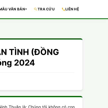
MẪU VĂN BẢN
TRA CỨU
LIÊN HỆ
UẬN TÌNH (ĐỒNG
óng 2024
Ninh Thuận là: Chúng tôi không có con