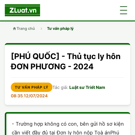
Trang chủ
Tư vấn pháp lý
GIỚI THIỆU
[PHÚ QUỐC] - Thủ tục ly hôn
LUẬT SƯ
DÂN SỰ
ĐƠN PHƯƠNG - 2024
CHUYÊN VIÊN
DOANH NGHIỆP
DÂN SỰ
Tác giả:
Luật sư Triết Nam
TƯ VẤN PHÁP LÝ
TUYỂN DỤNG
ĐẤT ĐAI
DỊCH VỤ
08:35 12/07/2024
SOẠN ĐƠN
GIẤY PHÉP CON
DOANH NGHIỆP
DI CHÚC
DÂN SỰ
- Trường hợp không có con, bên gửi hồ sơ kiện
HÌNH SỰ
ĐẤT ĐAI
VISA
ĐẤT ĐAI
cần viết đầy đủ tại Đơn ly hôn nộp Toà ánPhú