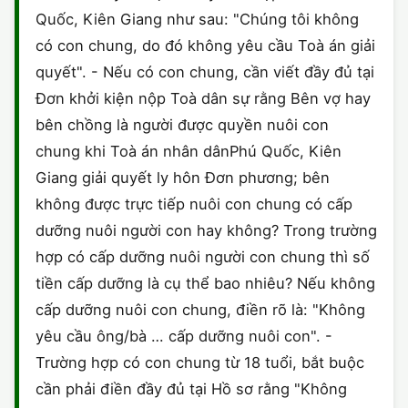
HÔN NHÂN VÀ GIA ĐÌNH
GIẤY PHÉP CON
Quốc, Kiên Giang như sau: "Chúng tôi không
ĐĂNG KÝ XE
HÌNH SỰ
có con chung, do đó không yêu cầu Toà án giải
LAO ĐỘNG
HÀNH CHÍNH
HÀNH CHÍNH
quyết". - Nếu có con chung, cần viết đầy đủ tại
HỢP ĐỒNG
Đơn khởi kiện nộp Toà dân sự rằng Bên vợ hay
SỞ HỮU TRÍ TUỆ
HÌNH SỰ
DOANH NGHIỆP
LY HÔN
bên chồng là người được quyền nuôi con
THUẾ - BẢO HIỂM
chung khi Toà án nhân dânPhú Quốc, Kiên
HÔN NHÂN - GIA ĐÌNH
HỘ KINH DOANH
MẪU KHÁC
Giang giải quyết ly hôn Đơn phương; bên
LAO ĐỘNG
không được trực tiếp nuôi con chung có cấp
SỞ HỮU TRÍ TUỆ
TỐ TỤNG
dưỡng nuôi người con hay không? Trong trường
SỞ HỮU TRÍ TUỆ
LÝ LỊCH TƯ PHÁP
hợp có cấp dưỡng nuôi người con chung thì số
tiền cấp dưỡng là cụ thể bao nhiêu? Nếu không
THỪA KẾ - DI CHÚC
TRÍCH LỤC HỘ TỊCH
cấp dưỡng nuôi con chung, điền rõ là: "Không
yêu cầu ông/bà … cấp dưỡng nuôi con". -
THUẾ VÀ KẾ TOÁN
CÔNG BỐ SẢN PHẨM
Trường hợp có con chung từ 18 tuổi, bắt buộc
GIẤY PHÉP LAO ĐỘNG
cần phải điền đầy đủ tại Hồ sơ rằng "Không