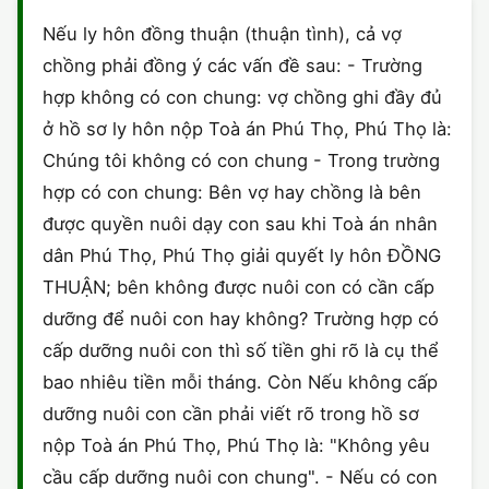
HÔN NHÂN VÀ GIA ĐÌNH
GIẤY PHÉP CON
ĐĂNG KÝ XE
Nếu ly hôn đồng thuận (thuận tình), cả vợ
ĐẤT ĐAI
chồng phải đồng ý các vấn đề sau: - Trường
LAO ĐỘNG
HÀNH CHÍNH
HÀNH CHÍNH
HÌNH SỰ
hợp không có con chung: vợ chồng ghi đầy đủ
SỞ HỮU TRÍ TUỆ
ở hồ sơ ly hôn nộp Toà án Phú Thọ, Phú Thọ là:
HÌNH SỰ
DOANH NGHIỆP
HỢP ĐỒNG
Chúng tôi không có con chung - Trong trường
THUẾ - BẢO HIỂM
HÔN NHÂN - GIA ĐÌNH
hợp có con chung: Bên vợ hay chồng là bên
HỘ KINH DOANH
TỐ TỤNG
được quyền nuôi dạy con sau khi Toà án nhân
LAO ĐỘNG
SỞ HỮU TRÍ TUỆ
KHÁC
dân Phú Thọ, Phú Thọ giải quyết ly hôn ĐỒNG
THUẬN; bên không được nuôi con có cần cấp
SỞ HỮU TRÍ TUỆ
LÝ LỊCH TƯ PHÁP
dưỡng để nuôi con hay không? Trường hợp có
THỪA KẾ - DI CHÚC
cấp dưỡng nuôi con thì số tiền ghi rõ là cụ thể
TRÍCH LỤC HỘ TỊCH
bao nhiêu tiền mỗi tháng. Còn Nếu không cấp
THUẾ VÀ KẾ TOÁN
CÔNG BỐ SẢN PHẨM
dưỡng nuôi con cần phải viết rõ trong hồ sơ
nộp Toà án Phú Thọ, Phú Thọ là: "Không yêu
GIẤY PHÉP LAO ĐỘNG
cầu cấp dưỡng nuôi con chung". - Nếu có con