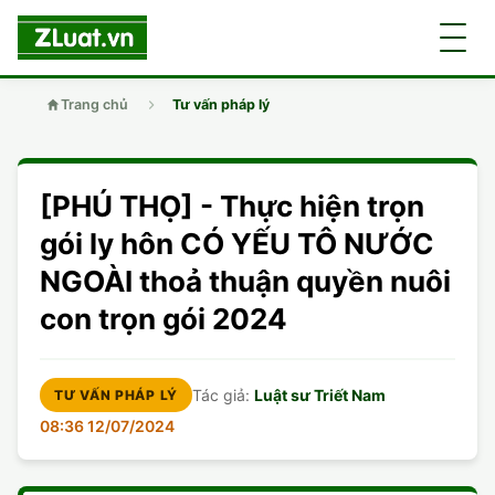
Trang chủ
Tư vấn pháp lý
GIỚI THIỆU
[PHÚ THỌ] - Thực hiện trọn
LUẬT SƯ
DÂN SỰ
gói ly hôn CÓ YẾU TÔ NƯỚC
NGOÀI thoả thuận quyền nuôi
CHUYÊN VIÊN
DOANH NGHIỆP
DÂN SỰ
con trọn gói 2024
TUYỂN DỤNG
ĐẤT ĐAI
DỊCH VỤ
SOẠN ĐƠN
Tác giả:
Luật sư Triết Nam
TƯ VẤN PHÁP LÝ
GIẤY PHÉP CON
DOANH NGHIỆP
DI CHÚC
LY HÔN
08:36 12/07/2024
HÌNH SỰ
ĐẤT ĐAI
VISA
DÂN SỰ