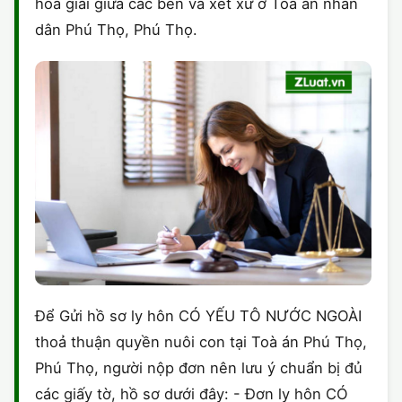
hoà giải giữa các bên và xét xử ở Toà án nhân
dân Phú Thọ, Phú Thọ.
Để Gửi hồ sơ ly hôn CÓ YẾU TÔ NƯỚC NGOÀI
thoả thuận quyền nuôi con tại Toà án Phú Thọ,
Phú Thọ, người nộp đơn nên lưu ý chuẩn bị đủ
các giấy tờ, hồ sơ dưới đây: - Đơn ly hôn CÓ