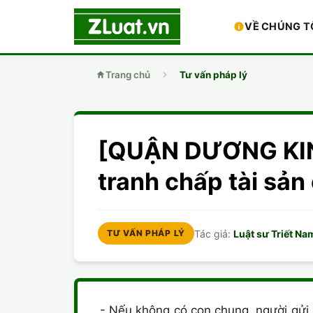
VỀ CHÚNG T
Trang chủ
Tư vấn pháp lý
[QUẬN DƯƠNG KINH
tranh chấp tài sả
Tác giả:
Luật sư Triết Na
TƯ VẤN PHÁP LÝ
- Nếu không có con chung, người gửi 