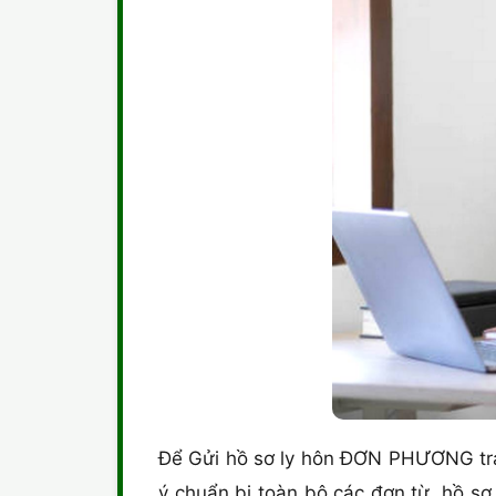
Để Gửi hồ sơ ly hôn ĐƠN PHƯƠNG tran
ý chuẩn bị toàn bộ các đơn từ, hồ s