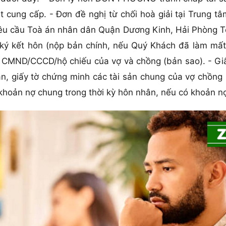
 cung cấp. - Đơn đề nghị từ chối hoà giải tại Trung t
yêu cầu Toà án nhân dân Quận Dương Kinh, Hải Phòng To
ký kết hôn (nộp bản chính, nếu Quý Khách đã làm mất b
- CMND/CCCD/hộ chiếu của vợ và chồng (bản sao). - Giấ
ản, giấy tờ chứng minh các tài sản chung của vợ chồng
ề khoản nợ chung trong thời kỳ hôn nhân, nếu có khoản 