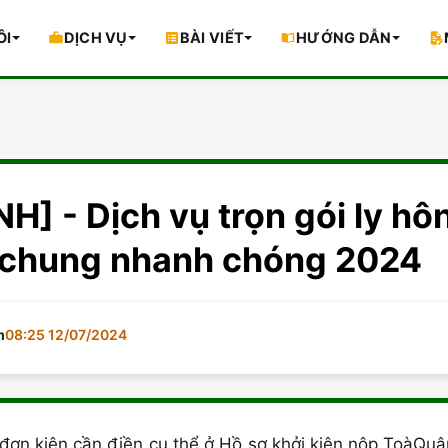
ÔI
DỊCH VỤ
BÀI VIẾT
HƯỚNG DẪN
] - Dịch vụ trọn gói ly 
n chung nhanh chóng 2024
m
08:25 12/07/2024
đơn kiện cần điền cụ thể ở Hồ sơ khởi kiện nộp ToàQuậ