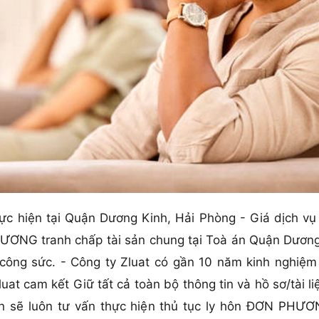
hực hiện tại Quận Dương Kinh, Hải Phòng - Giá dịch vụ t
HƯƠNG tranh chấp tài sản chung tại Toà án Quận Dương
a công sức. - Công ty Zluat có gần 10 năm kinh nghi
luat cam kết Giữ tất cả toàn bộ thông tin và hồ sơ/tài 
n sẽ luôn tư vấn thực hiện thủ tục ly hôn ĐƠN PHƯƠN