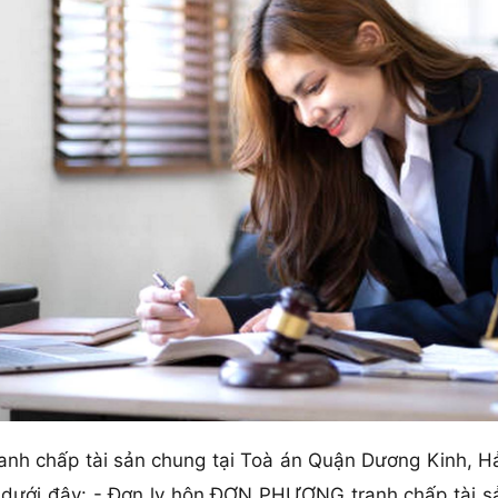
h chấp tài sản chung tại Toà án Quận Dương Kinh, Hải
ơ dưới đây: - Đơn ly hôn ĐƠN PHƯƠNG tranh chấp tài s