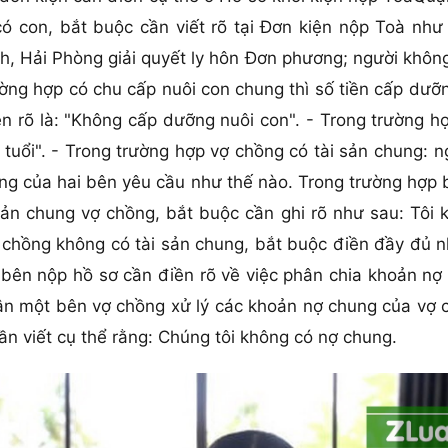
ó con, bắt buộc cần viết rõ tại Đơn kiện nộp Toà như
, Hải Phòng giải quyết ly hôn Đơn phương; người không
ờng hợp có chu cấp nuôi con chung thì số tiền cấp dưỡ
rõ là: "Không cấp dưỡng nuôi con". - Trong trường hợp 
tuổi". - Trong trường hợp vợ chồng có tài sản chung: ng
chung của hai bên yêu cầu như thế nào. Trong trường hợ
ản chung vợ chồng, bắt buộc cần ghi rõ như sau: Tôi k
ợ chồng không có tài sản chung, bắt buộc điền đầy đủ 
 bên nộp hồ sơ cần điền rõ về việc phân chia khoản nợ
n một bên vợ chồng xử lý các khoản nợ chung của vợ c
cần viết cụ thể rằng: Chúng tôi không có nợ chung.