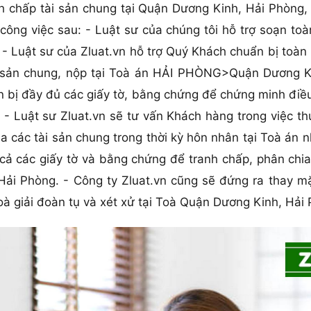
chấp tài sản chung tại Quận Dương Kinh, Hải Phòng, Đ
ông việc sau: - Luật sư của chúng tôi hỗ trợ soạn toà
 Luật sư của Zluat.vn hỗ trợ Quý Khách chuẩn bị toàn 
sản chung, nộp tại Toà án HẢI PHÒNG>Quận Dương Kin
n bị đầy đủ các giấy tờ, bằng chứng để chứng minh điề
 Luật sư Zluat.vn sẽ tư vấn Khách hàng trong việc thu
 các tài sản chung trong thời kỳ hôn nhân tại Toà án n
cả các giấy tờ và bằng chứng để tranh chấp, phân chi
ải Phòng. - Công ty Zluat.vn cũng sẽ đứng ra thay m
oà giải đoàn tụ và xét xử tại Toà Quận Dương Kinh, Hải