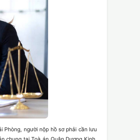
 Phòng, người nộp hồ sơ phải cần lưu
ản chung tại Toà án Quận Dương Kinh,