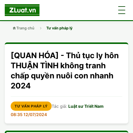
Trang chủ
Tư vấn pháp lý
GIỚI THIỆU
[QUAN HÓA] - Thủ tục ly hôn
LUẬT SƯ
DÂN SỰ
THUẬN TÌNH không tranh
chấp quyền nuôi con nhanh
CHUYÊN VIÊN
DOANH NGHIỆP
DÂN SỰ
2024
TUYỂN DỤNG
ĐẤT ĐAI
DỊCH VỤ
SOẠN ĐƠN
Tác giả:
Luật sư Triết Nam
TƯ VẤN PHÁP LÝ
GIẤY PHÉP CON
DOANH NGHIỆP
DI CHÚC
LY HÔN
08:35 12/07/2024
HÌNH SỰ
ĐẤT ĐAI
VISA
DÂN SỰ