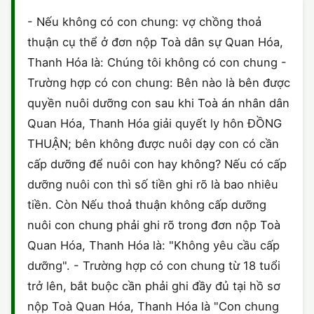
HÔN NHÂN VÀ GIA ĐÌNH
GIẤY PHÉP CON
ĐĂNG KÝ XE
- Nếu không có con chung: vợ chồng thoả
ĐẤT ĐAI
thuận cụ thể ở đơn nộp Toà dân sự Quan Hóa,
LAO ĐỘNG
HÀNH CHÍNH
HÀNH CHÍNH
HÌNH SỰ
Thanh Hóa là: Chúng tôi không có con chung -
SỞ HỮU TRÍ TUỆ
Trường hợp có con chung: Bên nào là bên được
HÌNH SỰ
DOANH NGHIỆP
HỢP ĐỒNG
quyền nuôi dưỡng con sau khi Toà án nhân dân
THUẾ - BẢO HIỂM
HÔN NHÂN - GIA ĐÌNH
Quan Hóa, Thanh Hóa giải quyết ly hôn ĐỒNG
HỘ KINH DOANH
TỐ TỤNG
THUẬN; bên không được nuôi dạy con có cần
LAO ĐỘNG
SỞ HỮU TRÍ TUỆ
KHÁC
cấp dưỡng để nuôi con hay không? Nếu có cấp
dưỡng nuôi con thì số tiền ghi rõ là bao nhiêu
SỞ HỮU TRÍ TUỆ
LÝ LỊCH TƯ PHÁP
tiền. Còn Nếu thoả thuận không cấp dưỡng
THỪA KẾ - DI CHÚC
nuôi con chung phải ghi rõ trong đơn nộp Toà
TRÍCH LỤC HỘ TỊCH
Quan Hóa, Thanh Hóa là: "Không yêu cầu cấp
THUẾ VÀ KẾ TOÁN
CÔNG BỐ SẢN PHẨM
dưỡng". - Trường hợp có con chung từ 18 tuổi
trở lên, bắt buộc cần phải ghi đầy đủ tại hồ sơ
GIẤY PHÉP LAO ĐỘNG
nộp Toà Quan Hóa, Thanh Hóa là "Con chung