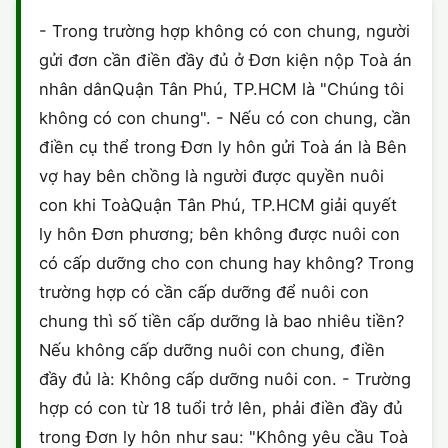
HÔN NHÂN VÀ GIA ĐÌNH
GIẤY PHÉP CON
ĐĂNG KÝ XE
- Trong trường hợp không có con chung, người
gửi đơn cần điền đầy đủ ở Đơn kiện nộp Toà án
LAO ĐỘNG
HÀNH CHÍNH
HÀNH CHÍNH
nhân dânQuận Tân Phú, TP.HCM là "Chúng tôi
SỞ HỮU TRÍ TUỆ
không có con chung". - Nếu có con chung, cần
HÌNH SỰ
DOANH NGHIỆP
điền cụ thể trong Đơn ly hôn gửi Toà án là Bên
THUẾ - BẢO HIỂM
HÔN NHÂN - GIA ĐÌNH
vợ hay bên chồng là người được quyền nuôi
HỘ KINH DOANH
con khi ToàQuận Tân Phú, TP.HCM giải quyết
LAO ĐỘNG
SỞ HỮU TRÍ TUỆ
ly hôn Đơn phương; bên không được nuôi con
có cấp dưỡng cho con chung hay không? Trong
SỞ HỮU TRÍ TUỆ
LÝ LỊCH TƯ PHÁP
trường hợp có cần cấp dưỡng để nuôi con
THỪA KẾ - DI CHÚC
chung thì số tiền cấp dưỡng là bao nhiêu tiền?
TRÍCH LỤC HỘ TỊCH
Nếu không cấp dưỡng nuôi con chung, điền
THUẾ VÀ KẾ TOÁN
CÔNG BỐ SẢN PHẨM
đầy đủ là: Không cấp dưỡng nuôi con. - Trường
hợp có con từ 18 tuổi trở lên, phải điền đầy đủ
GIẤY PHÉP LAO ĐỘNG
trong Đơn ly hôn như sau: "Không yêu cầu Toà