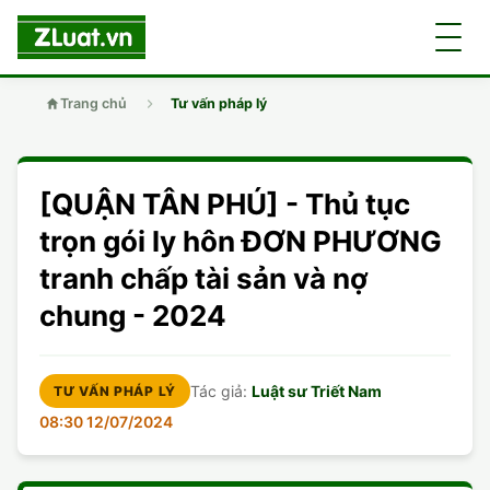
Trang chủ
Tư vấn pháp lý
GIỚI THIỆU
[QUẬN TÂN PHÚ] - Thủ tục
LUẬT SƯ
DÂN SỰ
trọn gói ly hôn ĐƠN PHƯƠNG
tranh chấp tài sản và nợ
CHUYÊN VIÊN
DOANH NGHIỆP
DÂN SỰ
chung - 2024
TUYỂN DỤNG
ĐẤT ĐAI
DỊCH VỤ
SOẠN ĐƠN
Tác giả:
Luật sư Triết Nam
TƯ VẤN PHÁP LÝ
GIẤY PHÉP CON
DOANH NGHIỆP
DI CHÚC
HÔN NHÂN GIA ĐÌNH
08:30 12/07/2024
HÌNH SỰ
ĐẤT ĐAI
VISA