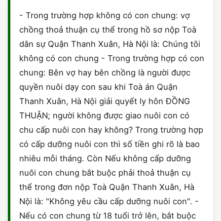
HÔN NHÂN VÀ GIA ĐÌNH
GIẤY PHÉP CON
ĐĂNG KÝ XE
- Trong trường hợp không có con chung: vợ
chồng thoả thuận cụ thể trong hồ sơ nộp Toà
LAO ĐỘNG
HÀNH CHÍNH
HÀNH CHÍNH
dân sự Quận Thanh Xuân, Hà Nội là: Chúng tôi
SỞ HỮU TRÍ TUỆ
không có con chung - Trong trường hợp có con
HÌNH SỰ
DOANH NGHIỆP
chung: Bên vợ hay bên chồng là người được
THUẾ - BẢO HIỂM
HÔN NHÂN - GIA ĐÌNH
quyền nuôi dạy con sau khi Toà án Quận
HỘ KINH DOANH
Thanh Xuân, Hà Nội giải quyết ly hôn ĐỒNG
LAO ĐỘNG
SỞ HỮU TRÍ TUỆ
THUẬN; người không được giao nuôi con có
chu cấp nuôi con hay không? Trong trường hợp
SỞ HỮU TRÍ TUỆ
LÝ LỊCH TƯ PHÁP
có cấp dưỡng nuôi con thì số tiền ghi rõ là bao
THỪA KẾ - DI CHÚC
nhiêu mỗi tháng. Còn Nếu không cấp dưỡng
TRÍCH LỤC HỘ TỊCH
nuôi con chung bắt buộc phải thoả thuận cụ
THUẾ VÀ KẾ TOÁN
CÔNG BỐ SẢN PHẨM
thể trong đơn nộp Toà Quận Thanh Xuân, Hà
Nội là: "Không yêu cầu cấp dưỡng nuôi con". -
GIẤY PHÉP LAO ĐỘNG
Nếu có con chung từ 18 tuổi trở lên, bắt buộc