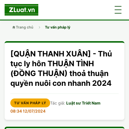
Trang chủ
Tư vấn pháp lý
GIỚI THIỆU
[QUẬN THANH XUÂN] - Thủ
LUẬT SƯ
DÂN SỰ
tục ly hôn THUẬN TÌNH
(ĐỒNG THUẬN) thoả thuận
CHUYÊN VIÊN
DOANH NGHIỆP
DÂN SỰ
quyền nuôi con nhanh 2024
TUYỂN DỤNG
ĐẤT ĐAI
DỊCH VỤ
SOẠN ĐƠN
Tác giả:
Luật sư Triết Nam
TƯ VẤN PHÁP LÝ
GIẤY PHÉP CON
DOANH NGHIỆP
DI CHÚC
08:34 12/07/2024
HÌNH SỰ
ĐẤT ĐAI
VISA