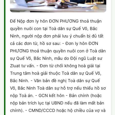
Để Nộp đơn ly hôn ĐƠN PHƯƠNG thoả thuận
quyền nuôi con tại Toà dân sự Quế Võ, Bắc
Ninh, người nộp đơn phải lưu ý chuẩn bị đủ tất
cả các đơn từ, hồ sơ sau: - Đơn ly hôn ĐƠN
PHƯƠNG thoả thuận quyền nuôi con ở Toà dân
sự Quế Võ, Bắc Ninh, mẫu do Đội ngũ Luật sư
Zluat tư vấn. - Đơn từ chối không hoà giải tại
Trung tâm hoà giải thuộc Toà dân sự Quế Võ,
Bắc Ninh. - Văn bản đề nghị Toà dân sự Quế
Võ, Bắc Ninh Toà dân sự hỗ trợ nếu thiếu hồ sơ
nộp Toà án. - GCN kết hôn - Bản chính (hoặc
nộp bản trích lục tại UBND nếu đã làm mất bản
chính). - CMND/CCCD hoặc hộ chiều của vợ và