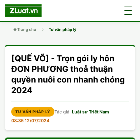
Trang chủ
Tư vấn pháp lý
GIỚI THIỆU
[QUẾ VÕ] - Trọn gói ly hôn
LUẬT SƯ
DÂN SỰ
ĐƠN PHƯƠNG thoả thuận
quyền nuôi con nhanh chóng
CHUYÊN VIÊN
DOANH NGHIỆP
DÂN SỰ
2024
TUYỂN DỤNG
ĐẤT ĐAI
DỊCH VỤ
SOẠN ĐƠN
Tác giả:
Luật sư Triết Nam
TƯ VẤN PHÁP LÝ
GIẤY PHÉP CON
DOANH NGHIỆP
DI CHÚC
DÂN SỰ
08:35 12/07/2024
HÌNH SỰ
ĐẤT ĐAI
VISA
ĐẤT ĐAI