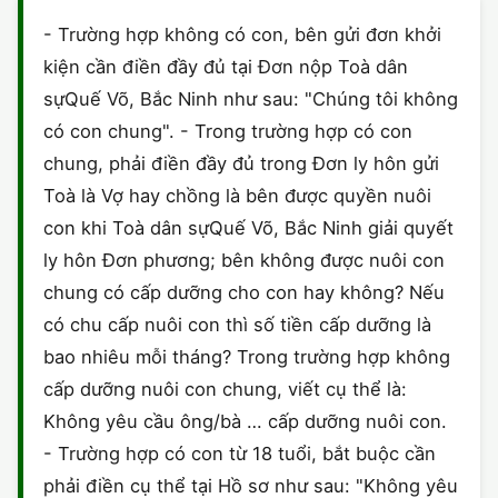
HÔN NHÂN VÀ GIA ĐÌNH
GIẤY PHÉP CON
ĐĂNG KÝ XE
- Trường hợp không có con, bên gửi đơn khởi
HÌNH SỰ
kiện cần điền đầy đủ tại Đơn nộp Toà dân
LAO ĐỘNG
HÀNH CHÍNH
HÀNH CHÍNH
HÔN NHÂN GIA ĐÌNH
sựQuế Võ, Bắc Ninh như sau: "Chúng tôi không
SỞ HỮU TRÍ TUỆ
có con chung". - Trong trường hợp có con
HÌNH SỰ
DOANH NGHIỆP
MẪU HỢP ĐỒNG
chung, phải điền đầy đủ trong Đơn ly hôn gửi
THUẾ - BẢO HIỂM
HÔN NHÂN - GIA ĐÌNH
Toà là Vợ hay chồng là bên được quyền nuôi
HỘ KINH DOANH
MẪU KHÁC
con khi Toà dân sựQuế Võ, Bắc Ninh giải quyết
LAO ĐỘNG
SỞ HỮU TRÍ TUỆ
VĂN BẢN TỐ TỤNG
ly hôn Đơn phương; bên không được nuôi con
chung có cấp dưỡng cho con hay không? Nếu
SỞ HỮU TRÍ TUỆ
LÝ LỊCH TƯ PHÁP
có chu cấp nuôi con thì số tiền cấp dưỡng là
THỪA KẾ - DI CHÚC
bao nhiêu mỗi tháng? Trong trường hợp không
TRÍCH LỤC HỘ TỊCH
cấp dưỡng nuôi con chung, viết cụ thể là:
THUẾ VÀ KẾ TOÁN
CÔNG BỐ SẢN PHẨM
Không yêu cầu ông/bà … cấp dưỡng nuôi con.
- Trường hợp có con từ 18 tuổi, bắt buộc cần
GIẤY PHÉP LAO ĐỘNG
phải điền cụ thể tại Hồ sơ như sau: "Không yêu