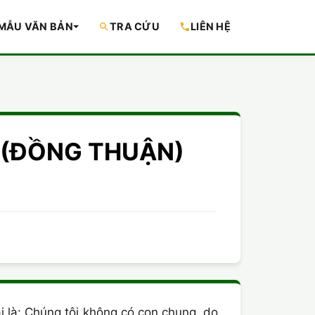
MẪU VĂN BẢN
TRA CỨU
LIÊN HỆ
NH (ĐỒNG THUẬN)
i là: Chúng tôi không có con chung, do