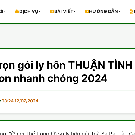
ÔI
DỊCH VỤ
BÀI VIẾT
HƯỚNG DẪN
 trọn gói ly hôn THUẬN TÌ
con nhanh chóng 2024
m
08:24 12/07/2024
g điền cụ thể trong hồ sơ ly hôn gửi Toà Sa Pa, Lào Ca