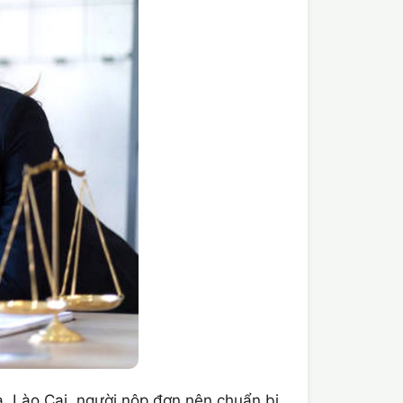
 Lào Cai, người nộp đơn nên chuẩn bị