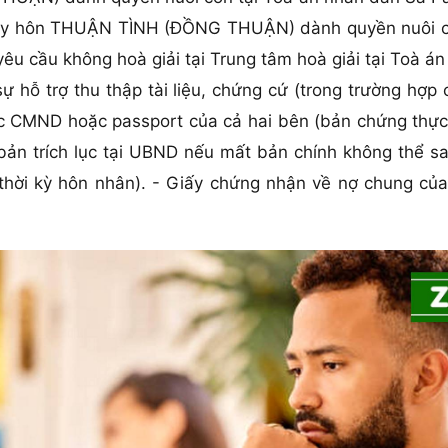
ơn ly hôn THUẬN TÌNH (ĐỒNG THUẬN) dành quyền nuôi c
êu cầu không hoà giải tại Trung tâm hoà giải tại Toà án
 hỗ trợ thu thập tài liệu, chứng cứ (trong trường hợp
c CMND hoặc passport của cả hai bên (bản chứng thực).
 bản trích lục tại UBND nếu mất bản chính không thể sa
 thời kỳ hôn nhân). - Giấy chứng nhận về nợ chung củ