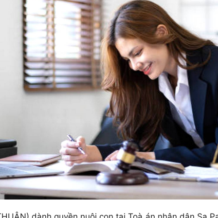
UẬN) dành quyền nuôi con tại Toà án nhân dân Sa Pa,