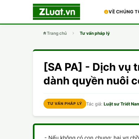
VỀ CHÚNG T
Trang chủ
Tư vấn pháp lý
[SA PA] - Dịch vụ
dành quyền nuôi 
Tác giả:
Luật sư Triết Na
TƯ VẤN PHÁP LÝ
- Nếu không có con chung: hai vợ chồn