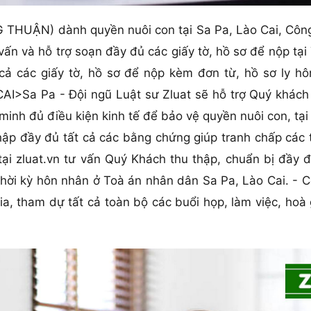
THUẬN) dành quyền nuôi con tại Sa Pa, Lào Cai, Công 
 vấn và hỗ trợ soạn đầy đủ các giấy tờ, hồ sơ để nộp tại
t cả các giấy tờ, hồ sơ để nộp kèm đơn từ, hồ sơ 
AI>Sa Pa - Đội ngũ Luật sư Zluat sẽ hỗ trợ Quý khách 
inh đủ điều kiện kinh tế để bảo vệ quyền nuôi con, tại 
hập đầy đủ tất cả các bằng chứng giúp tranh chấp các 
ại zluat.vn tư vấn Quý Khách thu thập, chuẩn bị đầy đ
hời kỳ hôn nhân ở Toà án nhân dân Sa Pa, Lào Cai. - C
, tham dự tất cả toàn bộ các buổi họp, làm việc, hoà 