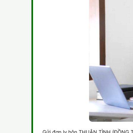
Gửi đơn ly hôn THUẬN TÌNH (ĐỒNG TH