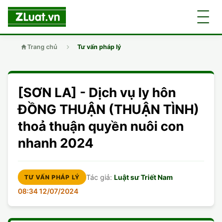
Trang chủ
Tư vấn pháp lý
GIỚI THIỆU
[SƠN LA] - Dịch vụ ly hôn
LUẬT SƯ
DÂN SỰ
ĐỒNG THUẬN (THUẬN TÌNH)
thoả thuận quyền nuôi con
CHUYÊN VIÊN
DOANH NGHIỆP
DÂN SỰ
nhanh 2024
TUYỂN DỤNG
ĐẤT ĐAI
DỊCH VỤ
SOẠN ĐƠN
Tác giả:
Luật sư Triết Nam
TƯ VẤN PHÁP LÝ
GIẤY PHÉP CON
DOANH NGHIỆP
DI CHÚC
LY HÔN
08:34 12/07/2024
HÌNH SỰ
ĐẤT ĐAI
VISA
DÂN SỰ