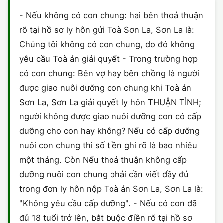
HÔN NHÂN VÀ GIA ĐÌNH
GIẤY PHÉP CON
ĐĂNG KÝ XE
- Nếu không có con chung: hai bên thoả thuận
ĐẤT ĐAI
rõ tại hồ sơ ly hôn gửi Toà Sơn La, Sơn La là:
LAO ĐỘNG
HÀNH CHÍNH
HÀNH CHÍNH
HÌNH SỰ
Chúng tôi không có con chung, do đó không
SỞ HỮU TRÍ TUỆ
yêu cầu Toà án giải quyết - Trong trường hợp
HÌNH SỰ
DOANH NGHIỆP
HỢP ĐỒNG
có con chung: Bên vợ hay bên chồng là người
THUẾ - BẢO HIỂM
HÔN NHÂN - GIA ĐÌNH
được giao nuôi dưỡng con chung khi Toà án
HỘ KINH DOANH
TỐ TỤNG
Sơn La, Sơn La giải quyết ly hôn THUẬN TÌNH;
LAO ĐỘNG
SỞ HỮU TRÍ TUỆ
KHÁC
người không được giao nuôi dưỡng con có cấp
dưỡng cho con hay không? Nếu có cấp dưỡng
SỞ HỮU TRÍ TUỆ
LÝ LỊCH TƯ PHÁP
nuôi con chung thì số tiền ghi rõ là bao nhiêu
THỪA KẾ - DI CHÚC
một tháng. Còn Nếu thoả thuận không cấp
TRÍCH LỤC HỘ TỊCH
dưỡng nuôi con chung phải cần viết đầy đủ
THUẾ VÀ KẾ TOÁN
CÔNG BỐ SẢN PHẨM
trong đơn ly hôn nộp Toà án Sơn La, Sơn La là:
"Không yêu cầu cấp dưỡng". - Nếu có con đã
GIẤY PHÉP LAO ĐỘNG
đủ 18 tuổi trở lên, bắt buộc điền rõ tại hồ sơ