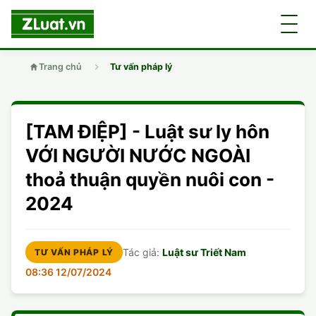
Trang chủ
Tư vấn pháp lý
GIỚI THIỆU
[TAM ĐIỆP] - Luật sư ly hôn
LUẬT SƯ
DÂN SỰ
VỚI NGƯỜI NƯỚC NGOÀI
thoả thuận quyền nuôi con -
CHUYÊN VIÊN
DOANH NGHIỆP
DÂN SỰ
2024
TUYỂN DỤNG
ĐẤT ĐAI
DỊCH VỤ
SOẠN ĐƠN
Tác giả:
Luật sư Triết Nam
TƯ VẤN PHÁP LÝ
GIẤY PHÉP CON
DOANH NGHIỆP
DI CHÚC
DÂN SỰ
08:36 12/07/2024
HÌNH SỰ
ĐẤT ĐAI
VISA
ĐẤT ĐAI