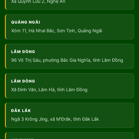
Xã Quỳnh Lưu 2, Nghệ An
QUẢNG NGÃI
Xóm 11, Hà Nhai Bắc, Sơn Tịnh, Quảng Ngãi
LÂM ĐỒNG
96 Võ Thị Sáu, phường Bắc Gia Nghĩa, tỉnh Lâm Đồng
LÂM ĐỒNG
Xã Đinh Văn, Lâm Hà, tỉnh Lâm Đồng
ĐẮK LẮK
Ngã 3 Krông Jing, xã M'Đrắk, tỉnh Đắk Lắk