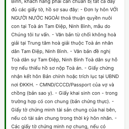
Bình, khách hàng phải cần chuẩn bị tất cả đầy
đủ các giấy tờ, hồ sơ sau đây: - Đơn ly hôn VỚI
NGƯỜI NƯỚC NGOÀI thoả thuận quyền nuôi
con tại Toà án Tam Điệp, Ninh Bình, mẫu do
Chúng tôi tư vấn. - Văn bản từ chối không hoà
giải tại Trung tâm hoà giải thuộc Toà án nhân
dân Tam Điệp, Ninh Bình. - Văn bản đề nghị
Toà dân sự Tam Điệp, Ninh Bình Toà dân sự hỗ
trợ nếu thiếu hồ sơ nộp Toà án. - Giấy chứng
nhận kết hôn Bản chính hoặc trích lục tại UBND
nơi ĐKKH. - CMND/CCCD/Passport của vợ và
chồng (bản sao y). - Giấy khai sinh con - trong
trường hợp có con chung (bản chứng thực). -
Giấy tờ chứng minh tài sản chung của hai bên,
nếu có tài sản chung trong thời kỳ hôn nhân. -
Các giấy tờ chứng minh nợ chung, nếu có