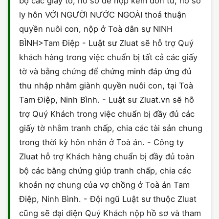
bộ các giấy tờ, hồ sơ để nộp kèm đơn từ, hồ sơ
ly hôn VỚI NGƯỜI NƯỚC NGOÀI thoả thuận
quyền nuôi con, nộp ở Toà dân sự NINH
BÌNH>Tam Điệp - Luật sư Zluat sẽ hỗ trợ Quý
khách hàng trong việc chuẩn bị tất cả các giấy
tờ và bằng chứng để chứng minh đáp ứng đủ
thu nhập nhằm giành quyền nuôi con, tại Toà
Tam Điệp, Ninh Bình. - Luật sư Zluat.vn sẽ hỗ
trợ Quý Khách trong việc chuẩn bị đầy đủ các
giấy tờ nhằm tranh chấp, chia các tài sản chung
trong thời kỳ hôn nhân ở Toà án. - Công ty
Zluat hỗ trợ Khách hàng chuẩn bị đầy đủ toàn
bộ các bằng chứng giúp tranh chấp, chia các
khoản nợ chung của vợ chồng ở Toà án Tam
Điệp, Ninh Bình. - Đội ngũ Luật sư thuộc Zluat
cũng sẽ đại diện Quý Khách nộp hồ sơ và tham