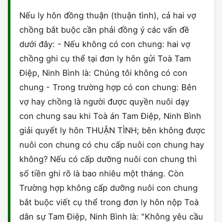
HÔN NHÂN VÀ GIA ĐÌNH
GIẤY PHÉP CON
ĐĂNG KÝ XE
Nếu ly hôn đồng thuận (thuận tình), cả hai vợ
HÌNH SỰ
chồng bắt buộc cần phải đồng ý các vấn đề
LAO ĐỘNG
HÀNH CHÍNH
HÀNH CHÍNH
HÔN NHÂN GIA ĐÌNH
dưới đây: - Nếu không có con chung: hai vợ
SỞ HỮU TRÍ TUỆ
chồng ghi cụ thể tại đơn ly hôn gửi Toà Tam
HÌNH SỰ
DOANH NGHIỆP
MẪU HỢP ĐỒNG
Điệp, Ninh Bình là: Chúng tôi không có con
THUẾ - BẢO HIỂM
HÔN NHÂN - GIA ĐÌNH
chung - Trong trường hợp có con chung: Bên
HỘ KINH DOANH
MẪU KHÁC
vợ hay chồng là người được quyền nuôi dạy
LAO ĐỘNG
SỞ HỮU TRÍ TUỆ
VĂN BẢN TỐ TỤNG
con chung sau khi Toà án Tam Điệp, Ninh Bình
giải quyết ly hôn THUẬN TÌNH; bên không được
SỞ HỮU TRÍ TUỆ
LÝ LỊCH TƯ PHÁP
nuôi con chung có chu cấp nuôi con chung hay
THỪA KẾ - DI CHÚC
không? Nếu có cấp dưỡng nuôi con chung thì
TRÍCH LỤC HỘ TỊCH
số tiền ghi rõ là bao nhiêu một tháng. Còn
THUẾ VÀ KẾ TOÁN
CÔNG BỐ SẢN PHẨM
Trường hợp không cấp dưỡng nuôi con chung
bắt buộc viết cụ thể trong đơn ly hôn nộp Toà
GIẤY PHÉP LAO ĐỘNG
dân sự Tam Điệp, Ninh Bình là: "Không yêu cầu