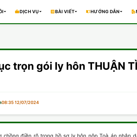
ÔI
DỊCH VỤ
BÀI VIẾT
HƯỚNG DẪN
tục trọn gói ly hôn THUẬN 
m
08:35 12/07/2024
 chồng điền rõ trong hồ sơ ly hôn nộp Toà án nhân dâ