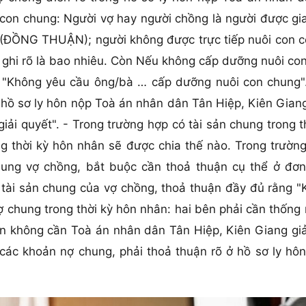
con chung: Người vợ hay người chồng là người được gia
(ĐỒNG THUẬN); người không được trực tiếp nuôi con c
n ghi rõ là bao nhiêu. Còn Nếu không cấp dưỡng nuôi co
: "Không yêu cầu ông/bà … cấp dưỡng nuôi con chung"
ại hồ sơ ly hôn nộp Toà án nhân dân Tân Hiệp, Kiên Gia
iải quyết". - Trong trường hợp có tài sản chung trong 
ong thời kỳ hôn nhân sẽ được chia thế nào. Trong trườ
hung vợ chồng, bắt buộc cần thoả thuận cụ thể ở đơn
tài sản chung của vợ chồng, thoả thuận đầy đủ rằng "K
ợ chung trong thời kỳ hôn nhân: hai bên phải cần thống 
ên không cần Toà án nhân dân Tân Hiệp, Kiên Giang giả
các khoản nợ chung, phải thoả thuận rõ ở hồ sơ ly hôn