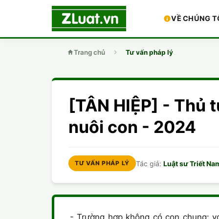
VỀ CHÚNG T
Trang chủ
Tư vấn pháp lý
[TÂN HIỆP] - Thủ 
nuôi con - 2024
Tác giả:
Luật sư Triết Na
TƯ VẤN PHÁP LÝ
- Trường hợp không có con chung: vợ