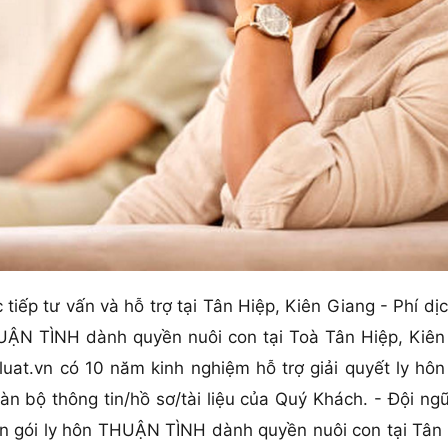
 tiếp tư vấn và hỗ trợ tại Tân Hiệp, Kiên Giang - Phí dị
HUẬN TÌNH dành quyền nuôi con tại Toà Tân Hiệp, Kiên 
Zluat.vn có 10 năm kinh nghiệm hỗ trợ giải quyết ly 
àn bộ thông tin/hồ sơ/tài liệu của Quý Khách. - Đội n
rọn gói ly hôn THUẬN TÌNH dành quyền nuôi con tại Tân 