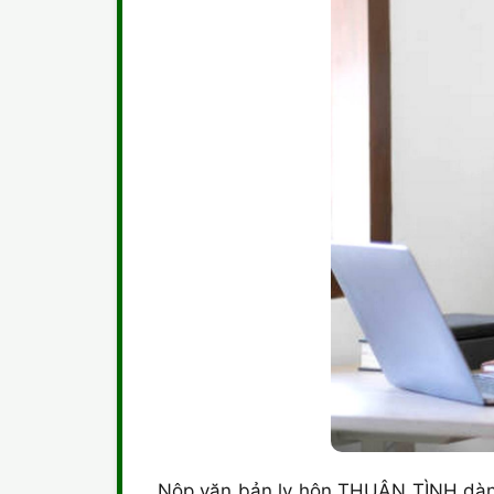
Nộp văn bản ly hôn THUẬN TÌNH dành 