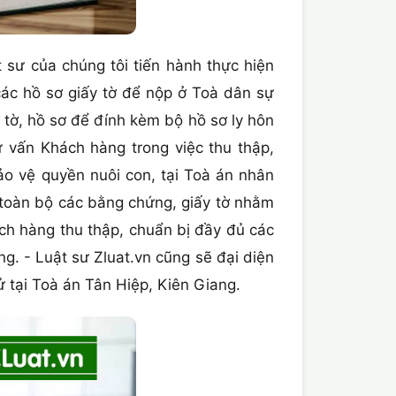
 sư của chúng tôi tiến hành thực hiện
 các hồ sơ giấy tờ để nộp ở Toà dân sự
 tờ, hồ sơ để đính kèm bộ hồ sơ ly hôn
vấn Khách hàng trong việc thu thập,
ảo vệ quyền nuôi con, tại Toà án nhân
 toàn bộ các bằng chứng, giấy tờ nhằm
ách hàng thu thập, chuẩn bị đầy đủ các
g. - Luật sư Zluat.vn cũng sẽ đại diện
ử tại Toà án Tân Hiệp, Kiên Giang.