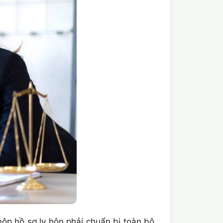
ộp hồ sơ ly hôn phải chuẩn bị toàn bộ