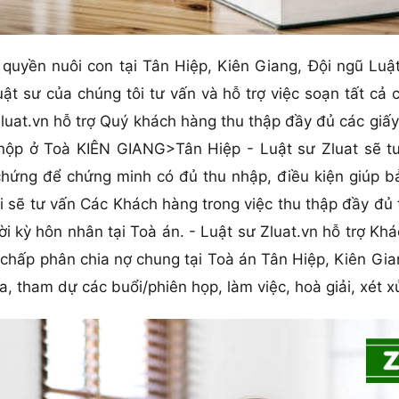
uyền nuôi con tại Tân Hiệp, Kiên Giang, Đội ngũ Luật
ật sư của chúng tôi tư vấn và hỗ trợ việc soạn tất cả
luat.vn hỗ trợ Quý khách hàng thu thập đầy đủ các giấy
p ở Toà KIÊN GIANG>Tân Hiệp - Luật sư Zluat sẽ tư 
 chứng để chứng minh có đủ thu nhập, điều kiện giúp b
i sẽ tư vấn Các Khách hàng trong việc thu thập đầy đủ
ời kỳ hôn nhân tại Toà án. - Luật sư Zluat.vn hỗ trợ Kh
 chấp phân chia nợ chung tại Toà án Tân Hiệp, Kiên Gian
 tham dự các buổi/phiên họp, làm việc, hoà giải, xét x