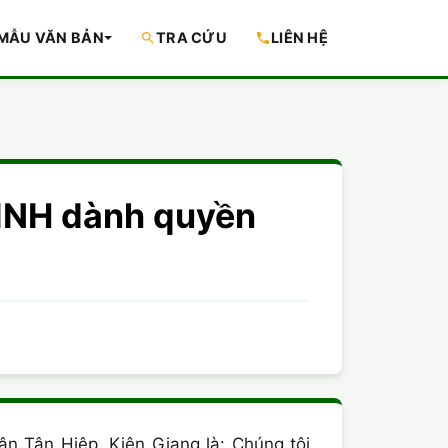
MẪU VĂN BẢN
TRA CỨU
LIÊN HỆ
TÌNH dành quyền
n Tân Hiệp, Kiên Giang là: Chúng tôi